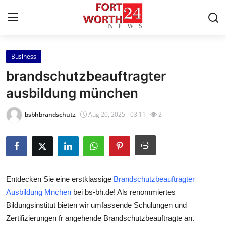
Business
Home
brandschutzbeauftragter
Contact
ausbildung münchen
Press Release
bsbhbrandschutz
Aug 20, 2025 - 03:11
2
Privacy Policy
About
Entdecken Sie eine erstklassige
Brandschutzbeauftragter
News Network
Ausbildung Mnchen
bei bs-bh.de! Als renommiertes
Bildungsinstitut bieten wir umfassende Schulungen und
Submit Press Release
Zertifizierungen fr angehende Brandschutzbeauftragte an.