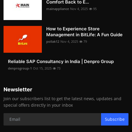
Comfort Back to E...
mainappliance
Nov 4, 2025
95
How to Experience Store
Management in BitLife: A Fun Guide
pollak12
Nov 4, 2025
79
Reliable SAP Consultancy in India | Denpro Group
denprogroup-1
Oct 15, 2025
73
Newsletter
Join our subscribers list to get the latest news, updates and
special offers directly in your inbox
Subscribe