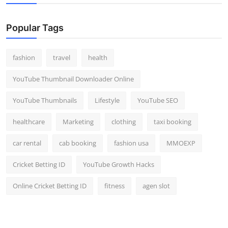
Popular Tags
fashion
travel
health
YouTube Thumbnail Downloader Online
YouTube Thumbnails
Lifestyle
YouTube SEO
healthcare
Marketing
clothing
taxi booking
car rental
cab booking
fashion usa
MMOEXP
Cricket Betting ID
YouTube Growth Hacks
Online Cricket Betting ID
fitness
agen slot