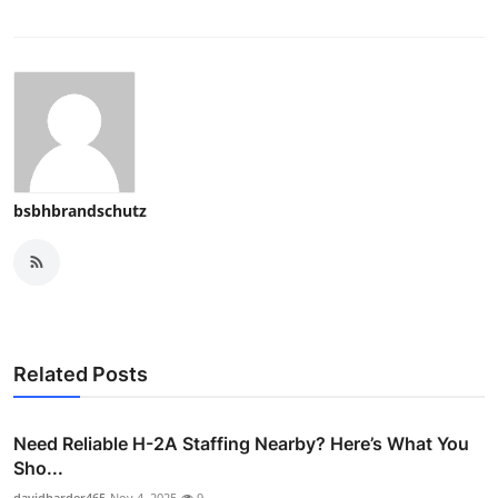
Top 10
How To
Support Number
bsbhbrandschutz
Related Posts
Need Reliable H-2A Staffing Nearby? Here’s What You
Sho...
davidharder465
Nov 4, 2025
9