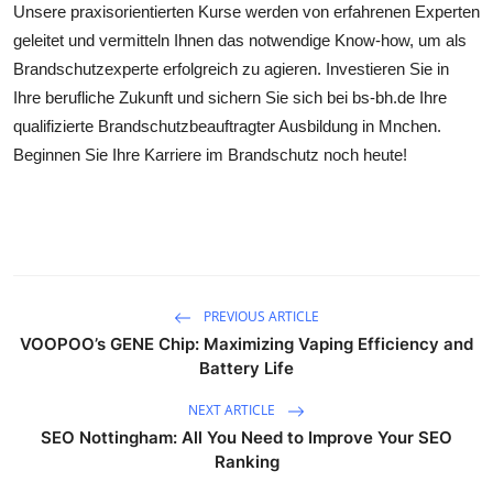
Unsere praxisorientierten Kurse werden von erfahrenen Experten
Health
geleitet und vermitteln Ihnen das notwendige Know-how, um als
Brandschutzexperte erfolgreich zu agieren. Investieren Sie in
Guest Posting
Ihre berufliche Zukunft und sichern Sie sich bei bs-bh.de Ihre
qualifizierte Brandschutzbeauftragter Ausbildung in Mnchen.
Advertise with US
Beginnen Sie Ihre Karriere im Brandschutz noch heute!
Crypto
Business
Finance
PREVIOUS ARTICLE
VOOPOO’s GENE Chip: Maximizing Vaping Efficiency and
Tech
Battery Life
Real Estate
NEXT ARTICLE
SEO Nottingham: All You Need to Improve Your SEO
General
Ranking