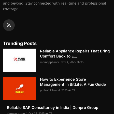
and beyond. Stay connected with real-time and professional
coverage.
Trending Posts
Reliable Appliance Repairs That Bring
Comfort Back to E...
mainappliance
Nov 4, 2025
95
How to Experience Store
Management in BitLife: A Fun Guide
pollak12
Nov 4, 2025
79
Reliable SAP Consultancy in India | Denpro Group
denprogroup-1
Oct 15, 2025
73