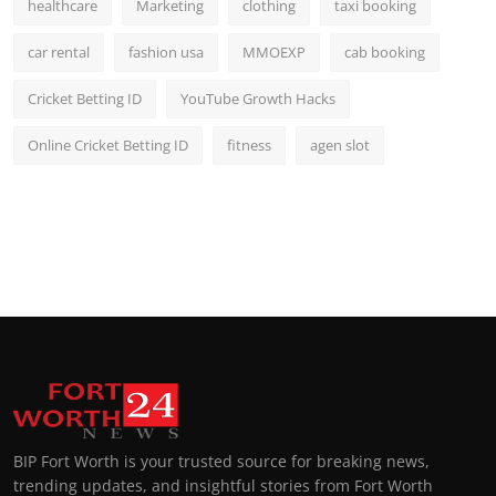
healthcare
Marketing
clothing
taxi booking
car rental
fashion usa
MMOEXP
cab booking
Cricket Betting ID
YouTube Growth Hacks
Online Cricket Betting ID
fitness
agen slot
BIP Fort Worth is your trusted source for breaking news,
trending updates, and insightful stories from Fort Worth