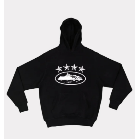
Submit Press Release
Guest Posting
Crypto
Advertise with US
Business
Finance
Tech
Real Estate
General