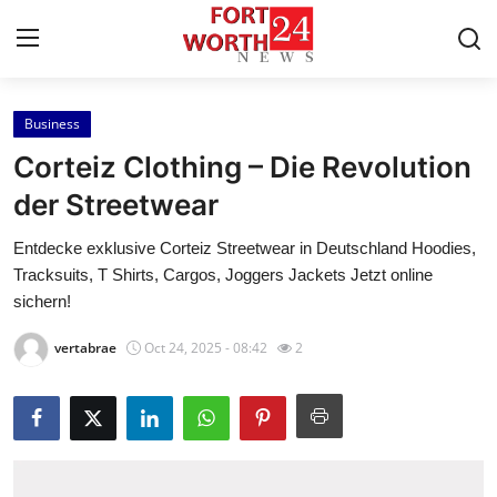
Business
Home
Corteiz Clothing – Die Revolution
Press Release
der Streetwear
Entdecke exklusive Corteiz Streetwear in Deutschland Hoodies,
Contact
Tracksuits, T Shirts, Cargos, Joggers Jackets Jetzt online
sichern!
Privacy Policy
vertabrae
Oct 24, 2025 - 08:42
2
About
News Network
Health