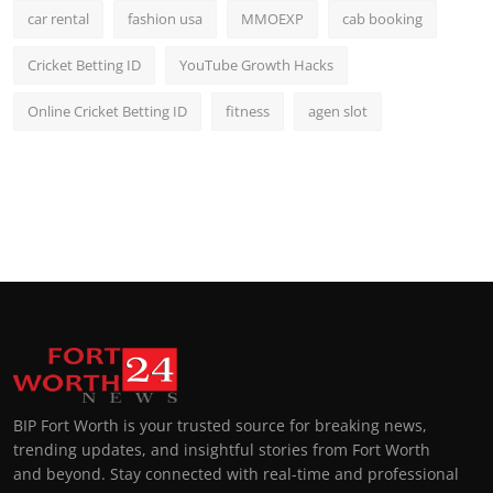
car rental
fashion usa
MMOEXP
cab booking
Cricket Betting ID
YouTube Growth Hacks
Online Cricket Betting ID
fitness
agen slot
BIP Fort Worth is your trusted source for breaking news,
trending updates, and insightful stories from Fort Worth
and beyond. Stay connected with real-time and professional