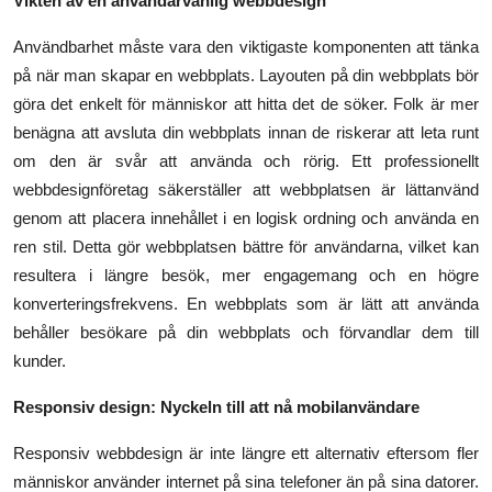
Vikten av en användarvänlig webbdesign
Top 10
Användbarhet måste vara den viktigaste komponenten att tänka
How To
på när man skapar en webbplats. Layouten på din webbplats bör
göra det enkelt för människor att hitta det de söker. Folk är mer
Support Number
benägna att avsluta din webbplats innan de riskerar att leta runt
om den är svår att använda och rörig. Ett professionellt
webbdesignföretag säkerställer att webbplatsen är lättanvänd
genom att placera innehållet i en logisk ordning och använda en
ren stil. Detta gör webbplatsen bättre för användarna, vilket kan
resultera i längre besök, mer engagemang och en högre
konverteringsfrekvens. En webbplats som är lätt att använda
behåller besökare på din webbplats och förvandlar dem till
kunder.
Responsiv design: Nyckeln till att nå mobilanvändare
Responsiv webbdesign är inte längre ett alternativ eftersom fler
människor använder internet på sina telefoner än på sina datorer.