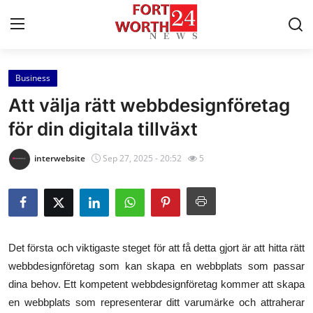
Business
Home
Att välja rätt webbdesignföretag
Press Release
för din digitala tillväxt
Contact
interwebsite
Sep 27, 2025 - 20:52
5
Privacy Policy
About
Det första och viktigaste steget för att få detta gjort är att hitta rätt
News Network
webbdesignföretag som kan skapa en webbplats som passar
dina behov. Ett kompetent webbdesignföretag kommer att skapa
Health
en webbplats som representerar ditt varumärke och attraherar