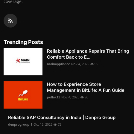
coverage.
Trending Posts
Reliable Appliance Repairs That Bring
Comfort Back to E...
mainappliance
Nov 4, 2025
95
How to Experience Store
Management in BitLife: A Fun Guide
pollak12
Nov 4, 2025
80
Reliable SAP Consultancy in India | Denpro Group
denprogroup-1
Oct 15, 2025
73