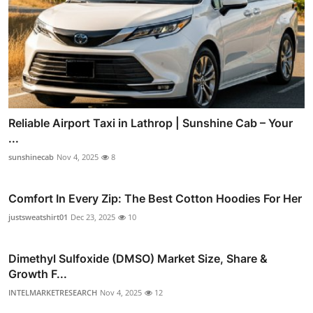
Reliable Airport Taxi in Lathrop | Sunshine Cab – Your
...
sunshinecab
Nov 4, 2025
8
Comfort In Every Zip: The Best Cotton Hoodies For Her
justsweatshirt01
Dec 23, 2025
10
Dimethyl Sulfoxide (DMSO) Market Size, Share &
Growth F...
INTELMARKETRESEARCH
Nov 4, 2025
12