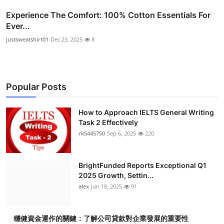
Experience The Comfort: 100% Cotton Essentials For
Ever...
justsweatshirt01
Dec 23, 2025
8
Popular Posts
How to Approach IELTS General Writing
Task 2 Effectively
rk5445750
Sep 6, 2025
220
BrightFunded Reports Exceptional Q1
2025 Growth, Settin...
alex
Jun 18, 2025
91
穩健資金運作的關鍵：了解公司貸款對企業發展的重要性