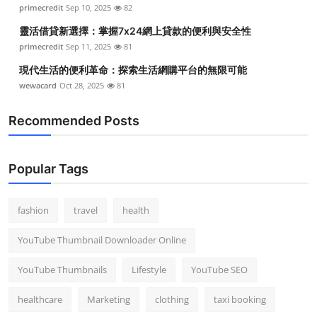
primecredit
Sep 10, 2025
82
靈活借貸新選擇：掌握7x24網上貸款的便利與安全性
primecredit
Sep 11, 2025
81
現代生活的便利革命：探索生活網購平台的無限可能
wewacard
Oct 28, 2025
81
Recommended Posts
Popular Tags
fashion
travel
health
YouTube Thumbnail Downloader Online
YouTube Thumbnails
Lifestyle
YouTube SEO
healthcare
Marketing
clothing
taxi booking