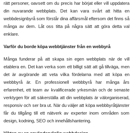
rätt personer, oavsett om du precis har börjat eller vill uppdatera
Submit Press Release
din nuvarande webbplats. Det kan vara svårt att hitta en
webbdesignbyrå som förstår dina affärsmål eftersom det finns så
Guest Posting
många av dem. Låt oss titta på några sätt att göra detta val
enklare.
Crypto
Varför du borde köpa webbtjänster från en webbyrå
Advertise with US
Många funderar på att skapa sin egen webbplats när de vill
Business
etablera en. Det kan verka som ett billigt sätt att gå tillväga, men
det är avgörande att veta vilka fördelarna med att köpa en
Finance
webbbyrå är. En professionell webbbyrå har många års
erfarenhet, ett team av kvalificerade yrkesmän och de senaste
Tech
verktygen för att säkerställa att din webbplats är välorganiserad,
responsiv och ser bra ut. När du väljer att köpa webbbyråtjänster
Real Estate
får du tillgång till ett nätverk av experter inom områden som
design, kodning, SEO och innehållshantering.
General