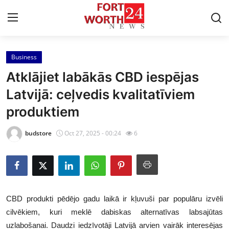
Business
Home
Atklājiet labākās CBD iespējas
Press Release
Latvijā: ceļvedis kvalitatīviem
produktiem
Contact
budstore
Oct 27, 2025 - 00:24
6
Privacy Policy
About
News Network
CBD produkti pēdējo gadu laikā ir kļuvuši par populāru izvēli
cilvēkiem, kuri meklē dabiskas alternatīvas labsajūtas
Health
uzlabošanai. Daudzi iedzīvotāji Latvijā arvien vairāk interesējas