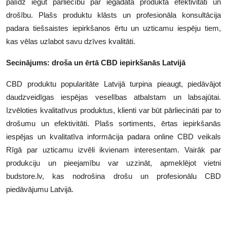
palīdz iegūt pārliecību par iegādātā produkta efektivitāti un
drošību. Plašs produktu klāsts un profesionāla konsultācija
padara tiešsaistes iepirkšanos ērtu un uzticamu iespēju tiem,
kas vēlas uzlabot savu dzīves kvalitāti.
Secinājums: droša un ērtā CBD iepirkšanās Latvijā
CBD produktu popularitāte Latvijā turpina pieaugt, piedāvājot
daudzveidīgas iespējas veselības atbalstam un labsajūtai.
Izvēloties kvalitatīvus produktus, klienti var būt pārliecināti par to
drošumu un efektivitāti. Plašs sortiments, ērtas iepirkšanās
iespējas un kvalitatīva informācija padara online CBD veikals
Rīgā par uzticamu izvēli ikvienam interesentam. Vairāk par
produkciju un pieejamību var uzzināt, apmeklējot vietni
budstore.lv, kas nodrošina drošu un profesionālu CBD
piedāvājumu Latvijā.