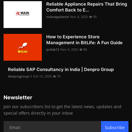
Reliable Appliance Repairs That Bring
Comfort Back to E...
mainappliance
Nov 4, 2025
95
How to Experience Store
Management in BitLife: A Fun Guide
pollak12
Nov 4, 2025
80
Reliable SAP Consultancy in India | Denpro Group
denprogroup-1
Oct 15, 2025
73
Newsletter
Join our subscribers list to get the latest news, updates and
special offers directly in your inbox
Subscribe