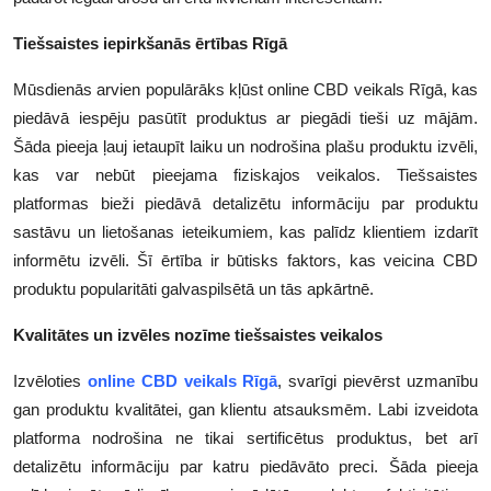
Tiešsaistes iepirkšanās ērtības Rīgā
Mūsdienās arvien populārāks kļūst online CBD veikals Rīgā, kas
piedāvā iespēju pasūtīt produktus ar piegādi tieši uz mājām.
Šāda pieeja ļauj ietaupīt laiku un nodrošina plašu produktu izvēli,
kas var nebūt pieejama fiziskajos veikalos. Tiešsaistes
platformas bieži piedāvā detalizētu informāciju par produktu
sastāvu un lietošanas ieteikumiem, kas palīdz klientiem izdarīt
informētu izvēli. Šī ērtība ir būtisks faktors, kas veicina CBD
produktu popularitāti galvaspilsētā un tās apkārtnē.
Kvalitātes un izvēles nozīme tiešsaistes veikalos
Izvēloties
online CBD veikals Rīgā
, svarīgi pievērst uzmanību
gan produktu kvalitātei, gan klientu atsauksmēm. Labi izveidota
platforma nodrošina ne tikai sertificētus produktus, bet arī
detalizētu informāciju par katru piedāvāto preci. Šāda pieeja