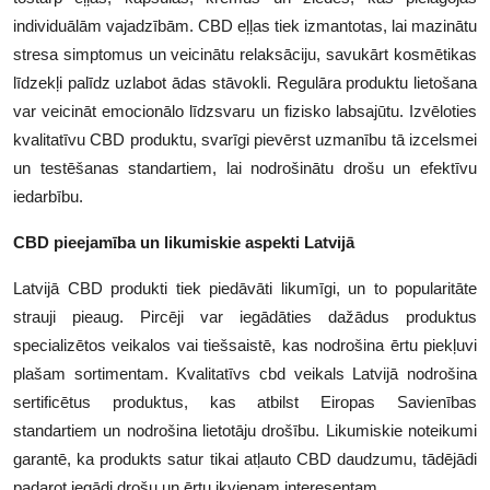
individuālām vajadzībām. CBD eļļas tiek izmantotas, lai mazinātu
stresa simptomus un veicinātu relaksāciju, savukārt kosmētikas
līdzekļi palīdz uzlabot ādas stāvokli. Regulāra produktu lietošana
var veicināt emocionālo līdzsvaru un fizisko labsajūtu. Izvēloties
kvalitatīvu CBD produktu, svarīgi pievērst uzmanību tā izcelsmei
un testēšanas standartiem, lai nodrošinātu drošu un efektīvu
iedarbību.
CBD pieejamība un likumiskie aspekti Latvijā
Latvijā CBD produkti tiek piedāvāti likumīgi, un to popularitāte
strauji pieaug. Pircēji var iegādāties dažādus produktus
specializētos veikalos vai tiešsaistē, kas nodrošina ērtu piekļuvi
plašam sortimentam. Kvalitatīvs cbd veikals Latvijā nodrošina
sertificētus produktus, kas atbilst Eiropas Savienības
standartiem un nodrošina lietotāju drošību. Likumiskie noteikumi
garantē, ka produkts satur tikai atļauto CBD daudzumu, tādējādi
padarot iegādi drošu un ērtu ikvienam interesentam.