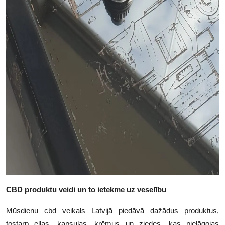
CBD produktu veidi un to ietekme uz veselību
Mūsdienu cbd veikals Latvijā piedāvā dažādus produktus,
tostarp eļļas, kapsulas, krēmus un ziedes, kas pielāgojas