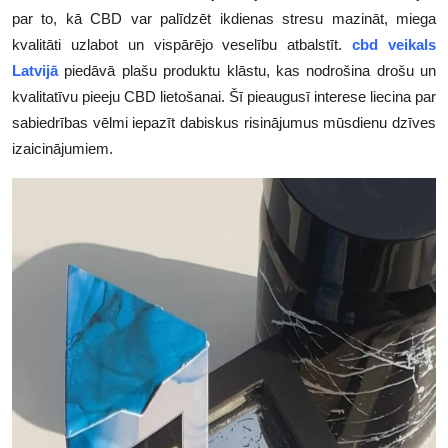
par to, kā CBD var palīdzēt ikdienas stresu mazināt, miega
Submit Press Release
kvalitāti uzlabot un vispārējo veselību atbalstīt.
cbd veikals
Latvijā
piedāvā plašu produktu klāstu, kas nodrošina drošu un
Guest Posting
kvalitatīvu pieeju CBD lietošanai. Šī pieaugusī interese liecina par
Crypto
sabiedrības vēlmi iepazīt dabiskus risinājumus mūsdienu dzīves
izaicinājumiem.
Advertise with US
Business
Finance
Tech
Real Estate
General