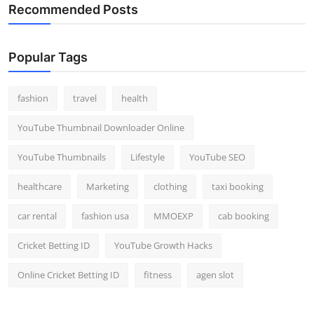
Recommended Posts
Popular Tags
fashion
travel
health
YouTube Thumbnail Downloader Online
YouTube Thumbnails
Lifestyle
YouTube SEO
healthcare
Marketing
clothing
taxi booking
car rental
fashion usa
MMOEXP
cab booking
Cricket Betting ID
YouTube Growth Hacks
Online Cricket Betting ID
fitness
agen slot