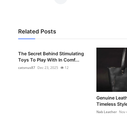
Related Posts
The Secret Behind Stimulating
Toys To Play With In Comf...
catsnus87
Dec 23, 2025
12
Genuine Leath
Timeless Style
Nab Leather
Nov 