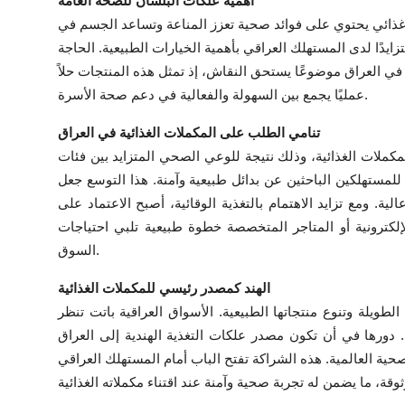
أهمية علكات البلسان للصحة العامة
Top 10
ائي يحتوي على فوائد صحية تعزز المناعة وتساعد الجسم في
يدًا لدى المستهلك العراقي بأهمية الخيارات الطبيعية. الحاجة
How To
ي العراق موضوعًا يستحق النقاش، إذ تمثل هذه المنتجات حلاً
عمليًا يجمع بين السهولة والفعالية في دعم صحة الأسرة.
Support Number
تنامي الطلب على المكملات الغذائية في العراق
مكملات الغذائية، وذلك نتيجة للوعي الصحي المتزايد بين فئات
مستهلكين الباحثين عن بدائل طبيعية وآمنة. هذا التوسع جعل
ة. ومع تزايد الاهتمام بالتغذية الوقائية، أصبح الاعتماد على
كترونية أو المتاجر المتخصصة خطوة طبيعية تلبي احتياجات
السوق.
الهند كمصدر رئيسي للمكملات الغذائية
الطويلة وتنوع منتجاتها الطبيعية. الأسواق العراقية باتت تنظر
ت. دورها في أن تكون مصدر علكات التغذية الهندية إلى العراق
ية العالمية. هذه الشراكة تفتح الباب أمام المستهلك العراقي