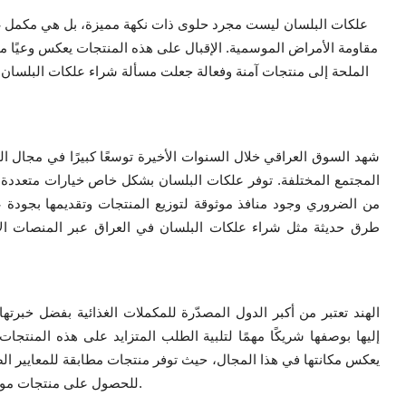
علكات البلسان ليست مجرد حلوى ذات نكهة مميزة، بل هي مكمل غذ
مقاومة الأمراض الموسمية. الإقبال على هذه المنتجات يعكس وعيًا متزا
الملحة إلى منتجات آمنة وفعالة جعلت مسألة شراء علكات البلسان ف
شهد السوق العراقي خلال السنوات الأخيرة توسعًا كبيرًا في مجال ال
المجتمع المختلفة. توفر علكات البلسان بشكل خاص خيارات متعددة لل
من الضروري وجود منافذ موثوقة لتوزيع المنتجات وتقديمها بجودة عالي
طرق حديثة مثل شراء علكات البلسان في العراق عبر المنصات الإل
الهند تعتبر من أكبر الدول المصدّرة للمكملات الغذائية بفضل خبرتها 
إليها بوصفها شريكًا مهمًا لتلبية الطلب المتزايد على هذه المنتجا
يعكس مكانتها في هذا المجال، حيث توفر منتجات مطابقة للمعايير الصح
للحصول على منتجات موثوقة، ما يضمن له تجربة صحية وآمنة عند اقتناء مكملاته الغذائية.