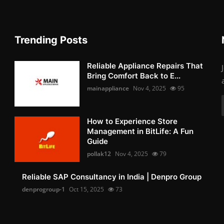
Trending Posts
Reliable Appliance Repairs That
Bring Comfort Back to E...
mainappliance
Nov 4, 2025
95
How to Experience Store
Management in BitLife: A Fun
Guide
pollak12
Nov 4, 2025
79
Reliable SAP Consultancy in India | Denpro Group
denprogroup-1
Oct 15, 2025
73