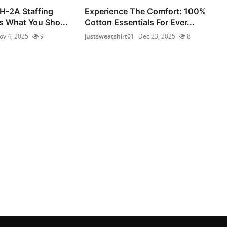
 H-2A Staffing
Experience The Comfort: 100%
s What You Sho...
Cotton Essentials For Ever...
ov 4, 2025
9
justsweatshirt01
Dec 23, 2025
8