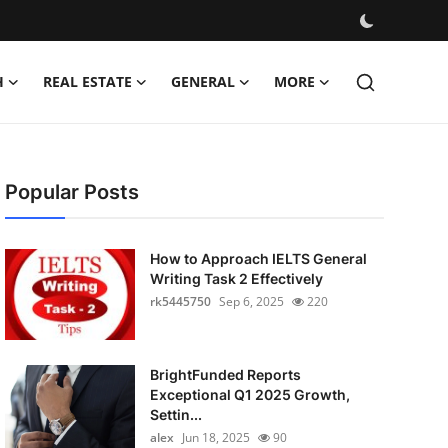
H
REAL ESTATE
GENERAL
MORE
Popular Posts
How to Approach IELTS General
Writing Task 2 Effectively
rk5445750
Sep 6, 2025
220
BrightFunded Reports
Exceptional Q1 2025 Growth,
Settin...
alex
Jun 18, 2025
90