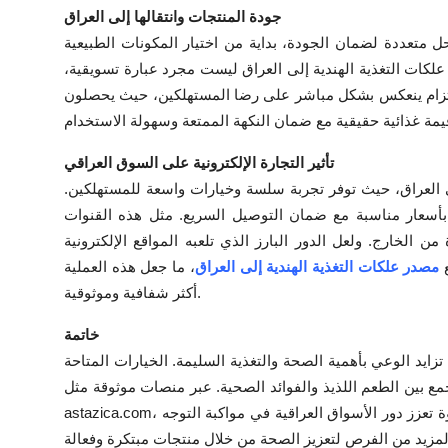
جودة المنتجات وانتقالها إلى العراق
حل متعددة لضمان الجودة، بداية من اختيار المكونات الطبيعية
ر علكات التغذية الهندية إلى العراق ليست مجرد عبارة تسويقية،
 الالتزام ينعكس بشكل مباشر على رضا المستهلكين، حيث يحصلون
تأثير التجارة الإلكترونية على السوق العراقي
 في العراق، حيث توفر تجربة سلسة وخيارات واسعة للمستهلكين.
 بأسعار مناسبة مع ضمان التوصيل السريع. مثل هذه القنوات
لخارج. ولعل الدور البارز الذي تلعبه المواقع الإلكترونية
ع
مصدر علكات التغذية الهندية إلى العراق
، ما جعل هذه العملية
أكثر شفافية وموثوقية.
خاتمة
زايد الوعي بأهمية الصحة والتغذية السليمة. الخيارات المتاحة
 بين الطعم اللذيذ والفوائد الصحية. عبر منصات موثوقة مثل
astazica.com، أصبح الحصول على هذه المكملات أكثر سهولة وموثوقية. هذه الخطوة تعزز دور الأسواق العراقية في مواكبة التوجه