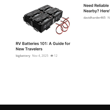
Need Reliable
Nearby? Here’
davidharder465
N
RV Batteries 101: A Guide for
New Travelers
bigbattery
Nov 4, 2025
12