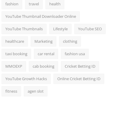
fashion
travel
health
YouTube Thumbnail Downloader Online
YouTube Thumbnails
Lifestyle
YouTube SEO
healthcare
Marketing
clothing
taxi booking
car rental
fashion usa
MMOEXP
cab booking
Cricket Betting ID
YouTube Growth Hacks
Online Cricket Betting ID
fitness
agen slot