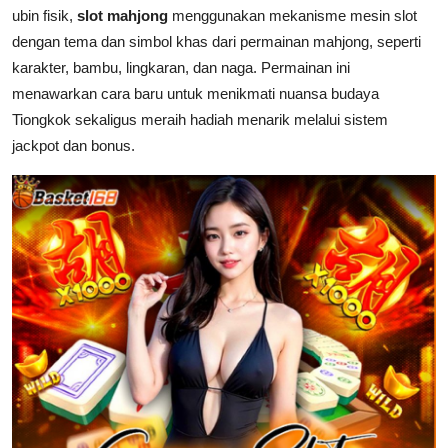
ubin fisik,
slot mahjong
menggunakan mekanisme mesin slot
Health
dengan tema dan simbol khas dari permainan mahjong, seperti
karakter, bambu, lingkaran, dan naga. Permainan ini
Guest Posting
menawarkan cara baru untuk menikmati nuansa budaya
Tiongkok sekaligus meraih hadiah menarik melalui sistem
Advertise with US
jackpot dan bonus.
Crypto
Business
Finance
Tech
Real Estate
General