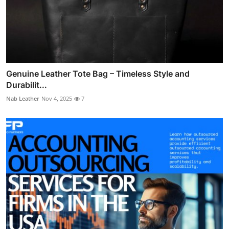
Genuine Leather Tote Bag – Timeless Style and
Durabilit...
Nab Leather
Nov 4, 2025
7