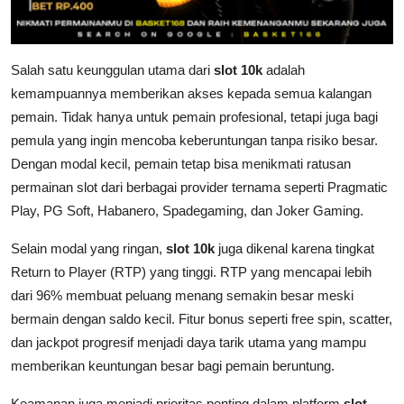
Top 10
How To
Salah satu keunggulan utama dari
slot 10k
adalah
kemampuannya memberikan akses kepada semua kalangan
Support Number
pemain. Tidak hanya untuk pemain profesional, tetapi juga bagi
pemula yang ingin mencoba keberuntungan tanpa risiko besar.
Dengan modal kecil, pemain tetap bisa menikmati ratusan
permainan slot dari berbagai provider ternama seperti Pragmatic
Play, PG Soft, Habanero, Spadegaming, dan Joker Gaming.
Selain modal yang ringan,
slot 10k
juga dikenal karena tingkat
Return to Player (RTP) yang tinggi. RTP yang mencapai lebih
dari 96% membuat peluang menang semakin besar meski
bermain dengan saldo kecil. Fitur bonus seperti free spin, scatter,
dan jackpot progresif menjadi daya tarik utama yang mampu
memberikan keuntungan besar bagi pemain beruntung.
Keamanan juga menjadi prioritas penting dalam platform
slot