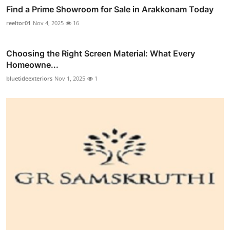
Find a Prime Showroom for Sale in Arakkonam Today
reeltor01
Nov 4, 2025
16
Choosing the Right Screen Material: What Every
Homeowne...
bluetideexteriors
Nov 1, 2025
1