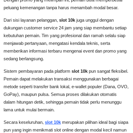
peluang kemenangan tanpa harus menambah modal besar.
Dari sisi layanan pelanggan,
slot 10k
juga unggul dengan
dukungan customer service 24 jam yang siap membantu setiap
kebutuhan pemain. Tim yang profesional dan ramah selalu siap
menjawab pertanyaan, mengatasi kendala teknis, serta
memberikan informasi terbaru mengenai event dan promo yang
sedang berlangsung.
Sistem pembayaran pada platform
slot 10k
pun sangat fleksibel.
Pemain dapat melakukan transaksi menggunakan berbagai
metode seperti transfer bank lokal, e-wallet populer (Dana, OVO,
GoPay), maupun pulsa. Semua proses dilakukan otomatis
dalam hitungan detik, sehingga pemain tidak perlu menunggu
lama untuk mulai bermain.
Secara keseluruhan,
slot 10k
merupakan pilihan ideal bagi siapa
pun yang ingin menikmati slot online dengan modal kecil namun