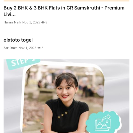
Buy 2 BHK & 3 BHK Flats in GR Samskruthi - Premium
Livi...
Harini Naik
Nov 3, 2025
8
olxtoto togel
ZariDnes
Nov 1, 2025
3