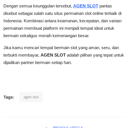
Dengan semua keunggulan tersebut,
AGEN SLOT
pantas
disebut sebagai salah satu situs permainan slot online terbaik di
Indonesia. Kombinasi antara keamanan, kecepatan, dan variasi
permainan membuat platform ini menjadi tempat ideal untuk
bermain sekaligus meraih kemenangan besar.
Jika kamu mencari tempat bermain slot yang aman, seru, dan
terbukti membayar,
AGEN SLOT
adalah pilihan yang tepat untuk
dijadikan partner bermain setiap hari.
agen slot
Tags:
PREVIOUS ARTICLE