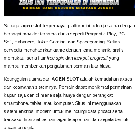
Top 10
How To
Sebagai
agen slot terpercaya
, platform ini bekerja sama dengan
berbagai provider ternama dunia seperti Pragmatic Play, PG
Support Number
Soft, Habanero, Joker Gaming, dan Spadegaming. Setiap
penyedia menghadirkan game dengan tema menarik, grafis
memukau, serta fitur
free spin
dan
jackpot progresif
yang
mampu memberikan pengalaman bermain luar biasa.
Keunggulan utama dari
AGEN SLOT
adalah kemudahan akses
dan keamanan sistemnya. Pemain dapat menikmati permainan
kapan saja dan di mana saja hanya dengan perangkat
smartphone, tablet, atau komputer. Situs ini menggunakan
sistem enkripsi modern untuk melindungi data pribadi serta
transaksi finansial pemain agar tetap aman dari segala bentuk
ancaman digital.