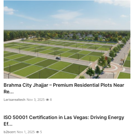
Brahma City Jhajjar – Premium Residential Plots Near
Re...
Larisarealtech
Nov 3, 2025
8
ISO 50001 Certification in Las Vegas: Driving Energy
Ef...
b2bcert
Nov 1, 2025
5