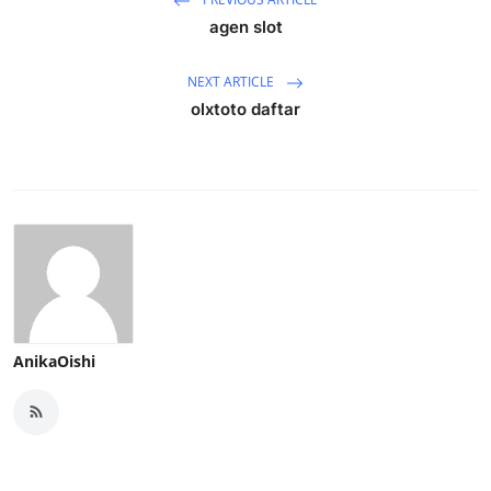
agen slot
NEXT ARTICLE
olxtoto daftar
AnikaOishi