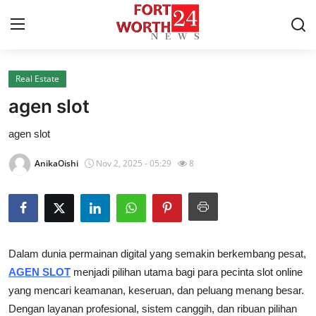
Real Estate
Home
agen slot
Press Release
agen slot
Contact
AnikaOishi
Nov 2, 2025 - 05:29
8
Privacy Policy
About
Dalam dunia permainan digital yang semakin berkembang pesat,
News Network
AGEN SLOT
menjadi pilihan utama bagi para pecinta slot online
yang mencari keamanan, keseruan, dan peluang menang besar.
Health
Dengan layanan profesional, sistem canggih, dan ribuan pilihan