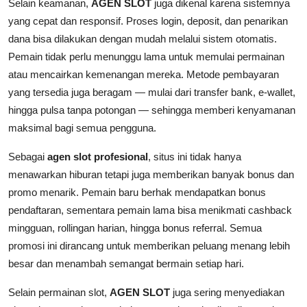
Selain keamanan,
AGEN SLOT
juga dikenal karena sistemnya
yang cepat dan responsif. Proses login, deposit, dan penarikan
dana bisa dilakukan dengan mudah melalui sistem otomatis.
Pemain tidak perlu menunggu lama untuk memulai permainan
atau mencairkan kemenangan mereka. Metode pembayaran
yang tersedia juga beragam — mulai dari transfer bank, e-wallet,
hingga pulsa tanpa potongan — sehingga memberi kenyamanan
maksimal bagi semua pengguna.
Sebagai
agen slot profesional
, situs ini tidak hanya
menawarkan hiburan tetapi juga memberikan banyak bonus dan
promo menarik. Pemain baru berhak mendapatkan bonus
pendaftaran, sementara pemain lama bisa menikmati cashback
mingguan, rollingan harian, hingga bonus referral. Semua
promosi ini dirancang untuk memberikan peluang menang lebih
besar dan menambah semangat bermain setiap hari.
Selain permainan slot,
AGEN SLOT
juga sering menyediakan