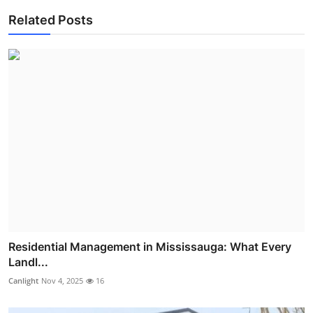
Related Posts
Residential Management in Mississauga: What Every
Landl...
Canlight
Nov 4, 2025
16