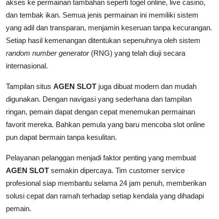
akses ke permainan tambahan seperti togel online, live casino,
dan tembak ikan. Semua jenis permainan ini memiliki sistem
yang adil dan transparan, menjamin keseruan tanpa kecurangan.
Setiap hasil kemenangan ditentukan sepenuhnya oleh sistem
random number generator
(RNG) yang telah diuji secara
internasional.
Tampilan situs
AGEN SLOT
juga dibuat modern dan mudah
digunakan. Dengan navigasi yang sederhana dan tampilan
ringan, pemain dapat dengan cepat menemukan permainan
favorit mereka. Bahkan pemula yang baru mencoba slot online
pun dapat bermain tanpa kesulitan.
Pelayanan pelanggan menjadi faktor penting yang membuat
AGEN SLOT
semakin dipercaya. Tim customer service
profesional siap membantu selama 24 jam penuh, memberikan
solusi cepat dan ramah terhadap setiap kendala yang dihadapi
pemain.