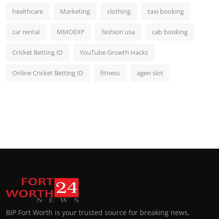
healthcare
Marketing
clothing
taxi booking
car rental
MMOEXP
fashion usa
cab booking
Cricket Betting ID
YouTube Growth Hacks
Online Cricket Betting ID
fitness
agen slot
BIP Fort Worth is your trusted source for breaking news,