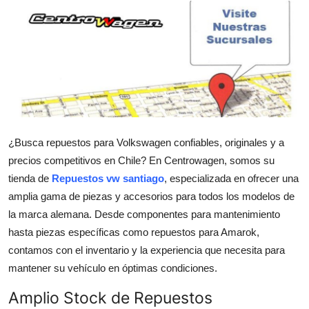
Submit Press Release
Guest Posting
Crypto
Advertise with US
¿Busca repuestos para Volkswagen confiables, originales y a
Business
precios competitivos en Chile? En Centrowagen, somos su
tienda de
Repuestos vw santiago
, especializada en ofrecer una
Finance
amplia gama de piezas y accesorios para todos los modelos de
la marca alemana. Desde componentes para mantenimiento
Tech
hasta piezas específicas como repuestos para Amarok,
contamos con el inventario y la experiencia que necesita para
Real Estate
mantener su vehículo en óptimas condiciones.
General
Amplio Stock de Repuestos