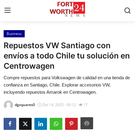
Business
Home
Repuestos VW Santiago con
Press Release
envíos a todo Chile tu solución en
Centrowagen
Contact
Compre repuestos para Volkswagen de calidad en una tienda de
Privacy Policy
confianza en Santiago, Chile. Explorar accesorios VW,
incluyendo repuestos Amarok en Centrowagen.
About
dgsquares0
Oct 14, 2025 - 00:12
17
News Network
Health