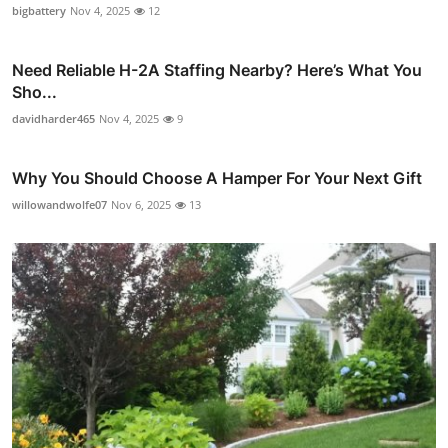
bigbattery
Nov 4, 2025
12
Need Reliable H-2A Staffing Nearby? Here’s What You
Sho...
davidharder465
Nov 4, 2025
9
Why You Should Choose A Hamper For Your Next Gift
willowandwolfe07
Nov 6, 2025
13