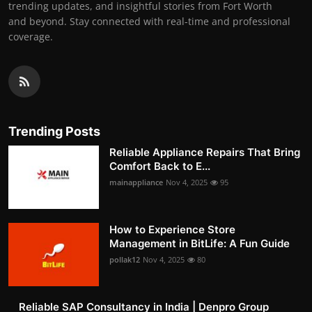
trending updates, and insightful stories from Fort Worth
and beyond. Stay connected with real-time and professional
coverage.
Trending Posts
Reliable Appliance Repairs That Bring
Comfort Back to E...
mainappliance
Nov 4, 2025
95
How to Experience Store
Management in BitLife: A Fun Guide
pollak12
Nov 4, 2025
80
Reliable SAP Consultancy in India | Denpro Group