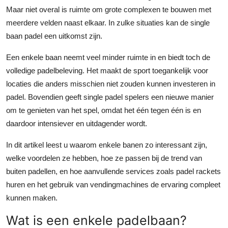
Maar niet overal is ruimte om grote complexen te bouwen met
Submit Press Release
meerdere velden naast elkaar. In zulke situaties kan de single
baan padel een uitkomst zijn.
Guest Posting
Een enkele baan neemt veel minder ruimte in en biedt toch de
Crypto
volledige padelbeleving. Het maakt de sport toegankelijk voor
locaties die anders misschien niet zouden kunnen investeren in
Advertise with US
padel. Bovendien geeft single padel spelers een nieuwe manier
om te genieten van het spel, omdat het één tegen één is en
Business
daardoor intensiever en uitdagender wordt.
Finance
In dit artikel leest u waarom enkele banen zo interessant zijn,
welke voordelen ze hebben, hoe ze passen bij de trend van
Tech
buiten padellen, en hoe aanvullende services zoals padel rackets
huren en het gebruik van vendingmachines de ervaring compleet
Real Estate
kunnen maken.
General
Wat is een enkele padelbaan?