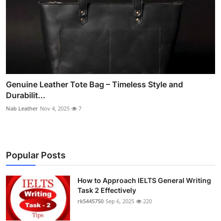
Genuine Leather Tote Bag – Timeless Style and
Durabilit...
Nab Leather
Nov 4, 2025
7
Popular Posts
How to Approach IELTS General Writing
Task 2 Effectively
rk5445750
Sep 6, 2025
220