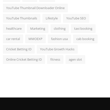
YouTube Thumbnail Downloader Online
YouTube Thumbnails
Lifestyle
YouTube SEO
healthcare
Marketing
clothing
taxi booking
car rental
MMOEXP
fashion usa
cab booking
Cricket Betting ID
YouTube Growth Hacks
Online Cricket Betting ID
fitness
agen slot