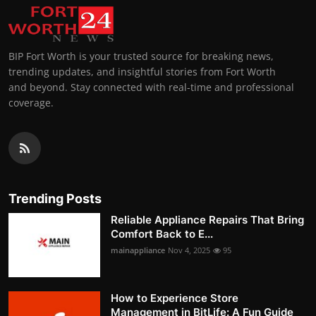
BIP Fort Worth is your trusted source for breaking news,
trending updates, and insightful stories from Fort Worth
and beyond. Stay connected with real-time and professional
coverage.
Trending Posts
Reliable Appliance Repairs That Bring
Comfort Back to E...
mainappliance
Nov 4, 2025
95
How to Experience Store
Management in BitLife: A Fun Guide