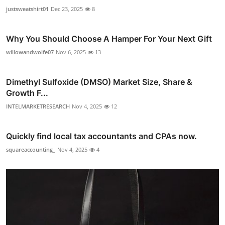
justsweatshirt01
Dec 23, 2025
8
Why You Should Choose A Hamper For Your Next Gift
willowandwolfe07
Nov 6, 2025
13
Dimethyl Sulfoxide (DMSO) Market Size, Share &
Growth F...
INTELMARKETRESEARCH
Nov 4, 2025
12
Quickly find local tax accountants and CPAs now.
squareaccounting_
Nov 4, 2025
4