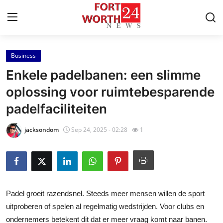
Business
Home
Enkele padelbanen: een slimme
Press Release
oplossing voor ruimtebesparende
padelfaciliteiten
Contact
jacksondom
Sep 24, 2025 - 02:28
1
Privacy Policy
About
News Network
Padel groeit razendsnel. Steeds meer mensen willen de sport
uitproberen of spelen al regelmatig wedstrijden. Voor clubs en
Health
ondernemers betekent dit dat er meer vraag komt naar banen.