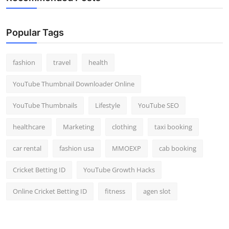
Popular Tags
fashion
travel
health
YouTube Thumbnail Downloader Online
YouTube Thumbnails
Lifestyle
YouTube SEO
healthcare
Marketing
clothing
taxi booking
car rental
fashion usa
MMOEXP
cab booking
Cricket Betting ID
YouTube Growth Hacks
Online Cricket Betting ID
fitness
agen slot