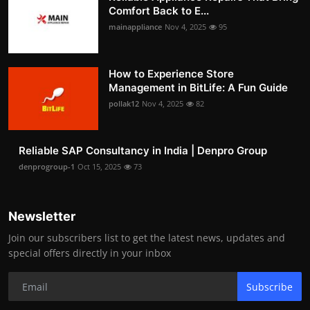
Comfort Back to E...
mainappliance
Nov 4, 2025
95
How to Experience Store
Management in BitLife: A Fun Guide
pollak12
Nov 4, 2025
82
Reliable SAP Consultancy in India | Denpro Group
denprogroup-1
Oct 15, 2025
73
Newsletter
Join our subscribers list to get the latest news, updates and
special offers directly in your inbox
Subscribe