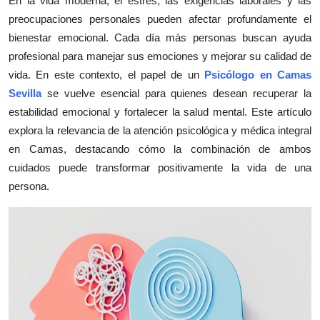
En la vida moderna, el estrés, las exigencias laborales y las
Submit Press Release
preocupaciones personales pueden afectar profundamente el
bienestar emocional. Cada día más personas buscan ayuda
Guest Posting
profesional para manejar sus emociones y mejorar su calidad de
vida. En este contexto, el papel de un
Psicólogo en Camas
Crypto
Sevilla
se vuelve esencial para quienes desean recuperar la
estabilidad emocional y fortalecer la salud mental. Este artículo
Advertise with US
explora la relevancia de la atención psicológica y médica integral
en Camas, destacando cómo la combinación de ambos
Business
cuidados puede transformar positivamente la vida de una
persona.
Finance
Tech
Real Estate
General