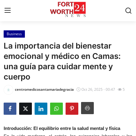
Business
Home
La importancia del bienestar
Press Release
emocional y médico en Camas:
una guía para cuidar mente y
Contact
cuerpo
Privacy Policy
centromedicosantamariadegracia
Oct 26, 2025 - 00:47
5
About
News Network
Health
Introducción: El equilibrio entre la salud mental y física