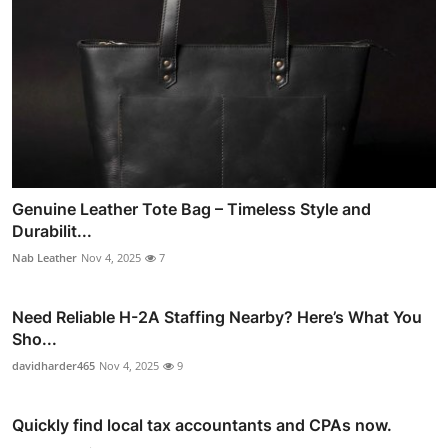
Genuine Leather Tote Bag – Timeless Style and
Durabilit...
Nab Leather
Nov 4, 2025
7
Need Reliable H-2A Staffing Nearby? Here’s What You
Sho...
davidharder465
Nov 4, 2025
9
Quickly find local tax accountants and CPAs now.