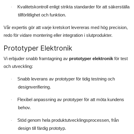
Top 10
Kvalitetskontroll enligt strikta standarder för att säkerställa
·
tillförlitlighet och funktion.
How To
Vår expertis gör att varje kretskort levereras med hög precision,
Support Number
redo för vidare montering eller integration i slutprodukter.
Prototyper Elektronik
Vi erbjuder snabb framtagning av
prototyper elektronik
för test
och utveckling:
Snabb leverans av prototyper för tidig testning och
·
designverifiering.
Flexibel anpassning av prototyper för att möta kundens
·
behov.
Stöd genom hela produktutvecklingsprocessen, från
·
design till färdig prototyp.