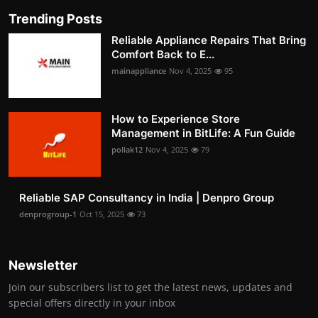
Trending Posts
Reliable Appliance Repairs That Bring
Comfort Back to E...
mainappliance
Nov 4, 2025
95
How to Experience Store
Management in BitLife: A Fun Guide
pollak12
Nov 4, 2025
79
Reliable SAP Consultancy in India | Denpro Group
denprogroup-1
Oct 15, 2025
73
Newsletter
Join our subscribers list to get the latest news, updates and
special offers directly in your inbox