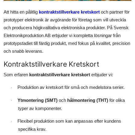
Submit Press Release
Att hitta en pålitlig
kontraktstillverkare kretskort
och partner för
prototyper elektronik är avgörande för företag som vill utveckla
Guest Posting
och producera högkvalitativa elektroniska produkter. På Svensk
Elektronikproduktion AB erbjuder vi kompletta lösningar från
Crypto
prototypstadiet till färdig produkt, med fokus på kvalitet, precision
Advertise with US
och snabb leverans.
Kontraktstillverkare Kretskort
Business
Som erfaren
kontraktstillverkare kretskort
erbjuder vi:
Finance
Produktion av kretskort för små och medelstora serier.
·
Tech
Ytmontering (SMT)
och
hålmontering (THT)
för olika
·
typer av komponenter.
Real Estate
Flexibel produktion som kan anpassas efter kundens
·
General
specifika krav.