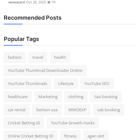
wewacard
Oct 28, 2025
79
Recommended Posts
Popular Tags
fashion
travel
health
YouTube Thumbnail Downloader Online
YouTube Thumbnails
Lifestyle
YouTube SEO
healthcare
Marketing
clothing
taxi booking
car rental
fashion usa
MMOEXP
cab booking
Cricket Betting ID
YouTube Growth Hacks
Online Cricket Betting ID
fitness
agen slot