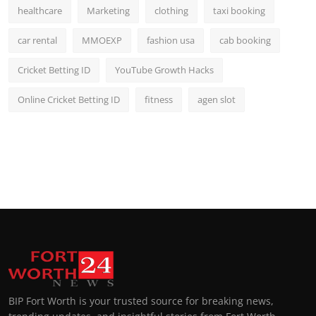
healthcare
Marketing
clothing
taxi booking
car rental
MMOEXP
fashion usa
cab booking
Cricket Betting ID
YouTube Growth Hacks
Online Cricket Betting ID
fitness
agen slot
BIP Fort Worth is your trusted source for breaking news,