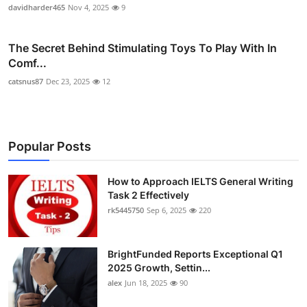
davidharder465
Nov 4, 2025
9
The Secret Behind Stimulating Toys To Play With In
Comf...
catsnus87
Dec 23, 2025
12
Popular Posts
How to Approach IELTS General Writing
Task 2 Effectively
rk5445750
Sep 6, 2025
220
BrightFunded Reports Exceptional Q1
2025 Growth, Settin...
alex
Jun 18, 2025
90