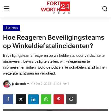
Business
Home
Hoe Reageren Beveiligingsteams
Press Release
op Winkeldiefstalincidenten?
Beveiligingsteams reageren op winkeldiefstal door verdachte te
Contact
observeren, bewijs veilig te stellen, winkeleigenaren te
informeren en indien nodig de politie in te schakelen, altijd binnen
Privacy Policy
wettelijke richtlijnen en veiligheid.
About
jacksondom
Oct 9, 2025 - 21:03
4
News Network
Health