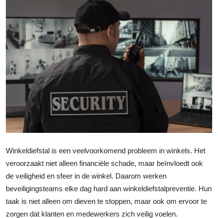
Submit Press Release
Guest Posting
Crypto
Advertise with US
Business
Finance
Winkeldiefstal is een veelvoorkomend probleem in winkels. Het
Tech
veroorzaakt niet alleen financiële schade, maar beïnvloedt ook
de veiligheid en sfeer in de winkel. Daarom werken
Real Estate
beveiligingsteams elke dag hard aan winkeldiefstalpreventie. Hun
taak is niet alleen om dieven te stoppen, maar ook om ervoor te
General
zorgen dat klanten en medewerkers zich veilig voelen.