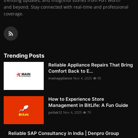
trending updates, and insightful stories from Fort Worth
and beyond. Stay connected with real-time and professional
coverage.
Trending Posts
Reliable Appliance Repairs That Bring
Comfort Back to E...
mainappliance
Nov 4, 2025
95
How to Experience Store
Management in BitLife: A Fun Guide
pollak12
Nov 4, 2025
79
Reliable SAP Consultancy in India | Denpro Group