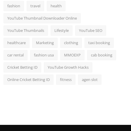
fashion
travel
health
YouTube Thumbnail Downloader Online
YouTube Thumbnails
Lifestyle
YouTube SEO
healthcare
Marketing
clothing
taxi booking
car rental
fashion usa
MMOEXP
cab booking
Cricket Betting ID
YouTube Growth Hacks
Online Cricket Betting ID
fitness
agen slot