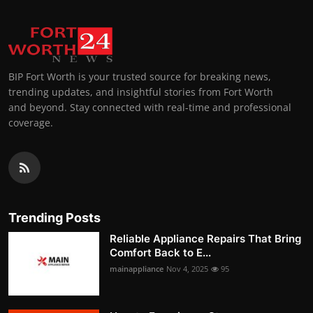
BIP Fort Worth is your trusted source for breaking news,
trending updates, and insightful stories from Fort Worth
and beyond. Stay connected with real-time and professional
coverage.
Trending Posts
Reliable Appliance Repairs That Bring
Comfort Back to E...
mainappliance
Nov 4, 2025
95