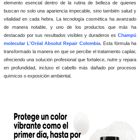
elemento esencial dentro de la rutina de belleza de quienes
Submit Press Release
buscan no solo una apariencia impecable, sino también salud y
vitalidad en cada hebra. La tecnología cosmética ha avanzado
Guest Posting
de manera notable, y uno de los productos que más ha
destacado por sus resultados visibles y duraderos es
Champú
Crypto
molecular L'Oréal Absolut Repair Colombia
. Esta fórmula ha
transformado la manera en que se percibe el tratamiento capilar,
Advertise with US
ofreciendo una solución profesional que fortalece, nutre y repara
en profundidad, incluso el cabello más dañado por procesos
Business
químicos o exposición ambiental.
Finance
Tech
Real Estate
General