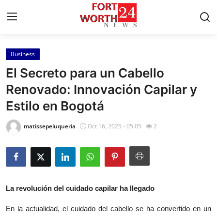
Business
Home
El Secreto para un Cabello
Press Release
Renovado: Innovación Capilar y
Estilo en Bogotá
Contact
matissepeluqueria
Oct 16, 2025 - 05:05
2
Privacy Policy
About
News Network
La revolución del cuidado capilar ha llegado
Health
En la actualidad, el cuidado del cabello se ha convertido en un