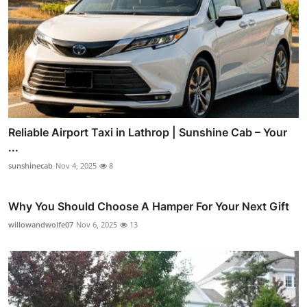
Reliable Airport Taxi in Lathrop | Sunshine Cab – Your
...
sunshinecab
Nov 4, 2025
8
Why You Should Choose A Hamper For Your Next Gift
willowandwolfe07
Nov 6, 2025
13