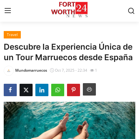
Travel
Home
Descubre la Experiencia Única de
Contact
un Tour Marruecos desde España
Press Release
Mundomarruecos
Oct 7, 2025 - 22:34
1
Privacy Policy
About
News Network
Submit Press Release