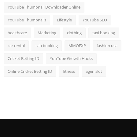
YouTube Thumbnail Downloader Online
YouTube Thumbnails
Lifestyle
YouTube SEO
healthcare
Marketing
clothing
taxi booking
car rental
cab booking
MMOEXP
fashion usa
Cricket Betting ID
YouTube Growth Hacks
Online Cricket Betting ID
fitness
agen slot