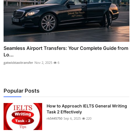
Seamless Airport Transfers: Your Complete Guide from
Lo...
gatwicktaxitransfer
Nov 2, 2025
6
Popular Posts
How to Approach IELTS General Writing
Task 2 Effectively
rk5445750
Sep 6, 2025
220