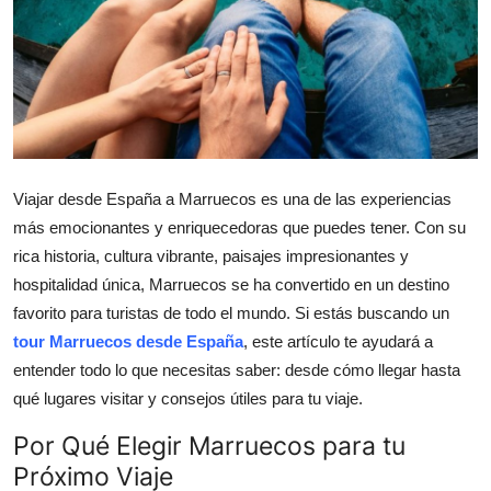
Health
Guest Posting
Advertise with US
Crypto
Viajar desde España a Marruecos es una de las experiencias
más emocionantes y enriquecedoras que puedes tener. Con su
Business
rica historia, cultura vibrante, paisajes impresionantes y
hospitalidad única, Marruecos se ha convertido en un destino
Finance
favorito para turistas de todo el mundo. Si estás buscando un
tour Marruecos desde España
, este artículo te ayudará a
Tech
entender todo lo que necesitas saber: desde cómo llegar hasta
qué lugares visitar y consejos útiles para tu viaje.
Real Estate
Por Qué Elegir Marruecos para tu
General
Próximo Viaje