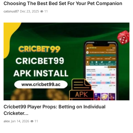
Choosing The Best Bed Set For Your Pet Companion
catsnus87
Dec 23, 2025
11
Cricbet99 Player Props: Betting on Individual
Cricketer...
alex
Jan 14, 2026
11