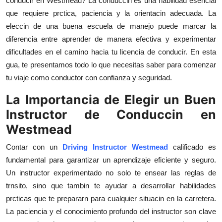
conducir en Westmead? La conduccin es una habilidad esencial
Submit Press Release
que requiere prctica, paciencia y la orientacin adecuada. La
eleccin de una buena escuela de manejo puede marcar la
Guest Posting
diferencia entre aprender de manera efectiva y experimentar
dificultades en el camino hacia tu licencia de conducir. En esta
Crypto
gua, te presentamos todo lo que necesitas saber para comenzar
tu viaje como conductor con confianza y seguridad.
Advertise with US
La Importancia de Elegir un Buen
Business
Instructor de Conduccin en
Westmead
Finance
Contar con un
Driving Instructor Westmead
calificado es
Tech
fundamental para garantizar un aprendizaje eficiente y seguro.
Un instructor experimentado no solo te ensear las reglas de
Real Estate
trnsito, sino que tambin te ayudar a desarrollar habilidades
prcticas que te prepararn para cualquier situacin en la carretera.
General
La paciencia y el conocimiento profundo del instructor son clave