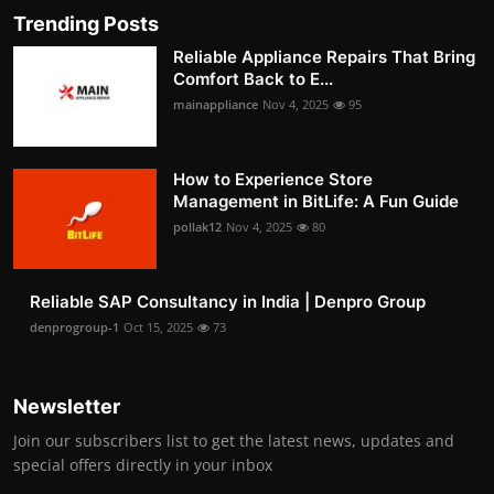
Trending Posts
Reliable Appliance Repairs That Bring
Comfort Back to E...
mainappliance
Nov 4, 2025
95
How to Experience Store
Management in BitLife: A Fun Guide
pollak12
Nov 4, 2025
80
Reliable SAP Consultancy in India | Denpro Group
denprogroup-1
Oct 15, 2025
73
Newsletter
Join our subscribers list to get the latest news, updates and
special offers directly in your inbox