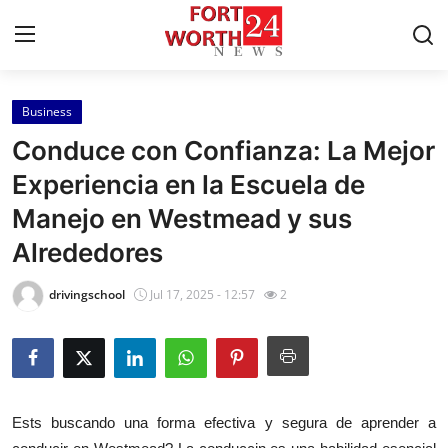
Business
Home
Conduce con Confianza: La Mejor
Press Release
Experiencia en la Escuela de
Manejo en Westmead y sus
Contact
Alrededores
Privacy Policy
drivingschool
Jul 17, 2025 - 12:57
2
About
News Network
Health
Ests buscando una forma efectiva y segura de aprender a