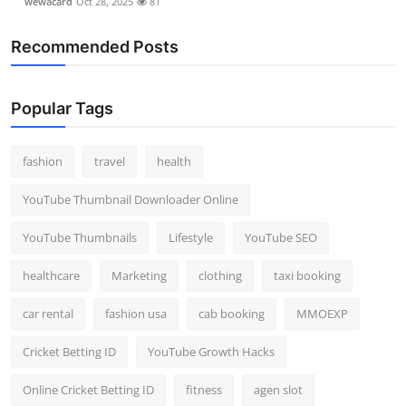
wewacard
Oct 28, 2025
81
Recommended Posts
Popular Tags
fashion
travel
health
YouTube Thumbnail Downloader Online
YouTube Thumbnails
Lifestyle
YouTube SEO
healthcare
Marketing
clothing
taxi booking
car rental
fashion usa
cab booking
MMOEXP
Cricket Betting ID
YouTube Growth Hacks
Online Cricket Betting ID
fitness
agen slot