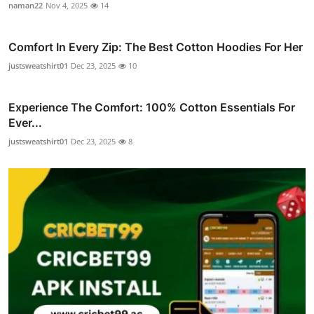
naman22
Nov 4, 2025
14
Comfort In Every Zip: The Best Cotton Hoodies For Her
justsweatshirt01
Dec 23, 2025
10
Experience The Comfort: 100% Cotton Essentials For
Ever...
justsweatshirt01
Dec 23, 2025
8