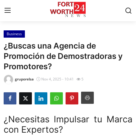
Business
Home
¿Buscas una Agencia de
Contact
Promoción de Demostradoras y
Promotores?
Press Release
gruporelsa
Nov 4, 2025 - 10:41
5
Privacy Policy
About
News Network
¿Necesitas Impulsar tu Marca
con Expertos?
Submit Press Release