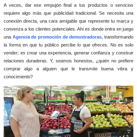
A veces, dar ese empujón final a tus productos o servicios
Health
requiere algo más que publicidad tradicional. Se necesita una
conexión directa, una cara amigable que represente tu marca y
Guest Posting
convenza a los clientes potenciales. Ahí es donde entra en juego
una
Agencia de promoción de demostradoras
, transformando
Advertise with US
la forma en que tu público percibe lo que ofreces. No es solo
Crypto
vender; es crear una experiencia, generar confianza y construir
relaciones duraderas. Y, seamos honestos, ¿quién no prefiere
Business
comprar algo a alguien que le transmite buena vibra y
conocimiento?
Finance
Tech
Real Estate
General