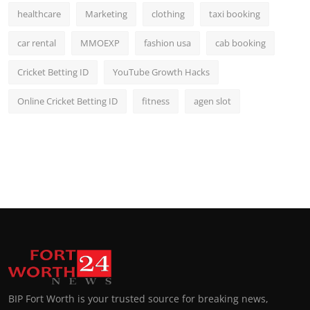
healthcare
Marketing
clothing
taxi booking
car rental
MMOEXP
fashion usa
cab booking
Cricket Betting ID
YouTube Growth Hacks
Online Cricket Betting ID
fitness
agen slot
BIP Fort Worth is your trusted source for breaking news,