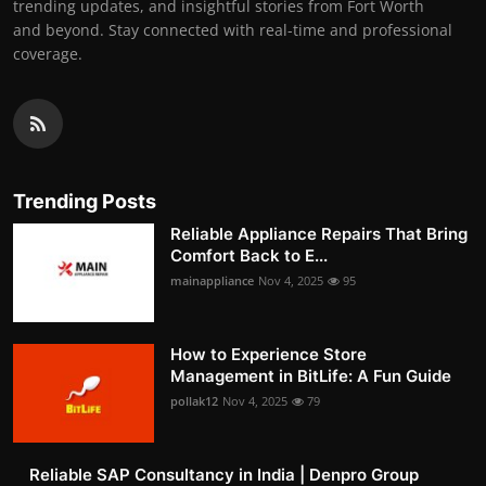
trending updates, and insightful stories from Fort Worth
and beyond. Stay connected with real-time and professional
coverage.
Trending Posts
Reliable Appliance Repairs That Bring
Comfort Back to E...
mainappliance
Nov 4, 2025
95
How to Experience Store
Management in BitLife: A Fun Guide
pollak12
Nov 4, 2025
79
Reliable SAP Consultancy in India | Denpro Group