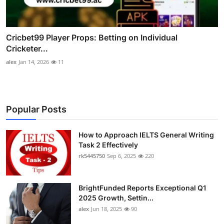
Cricbet99 Player Props: Betting on Individual
Cricketer...
alex
Jan 14, 2026
11
Popular Posts
How to Approach IELTS General Writing
Task 2 Effectively
rk5445750
Sep 6, 2025
220
BrightFunded Reports Exceptional Q1
2025 Growth, Settin...
alex
Jun 18, 2025
90