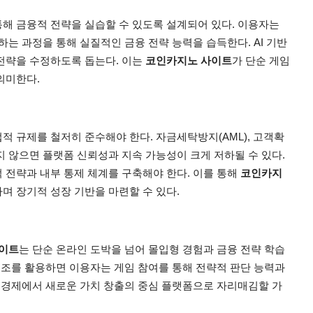
통해 금융적 전략을 실습할 수 있도록 설계되어 있다. 이용자는
하는 과정을 통해 실질적인 금융 전략 능력을 습득한다. AI 기반
전략을 수정하도록 돕는다. 이는
코인카지노 사이트
가 단순 게임
의미한다.
법적 규제를 철저히 준수해야 한다. 자금세탁방지(AML), 고객확
하지 않으면 플랫폼 신뢰성과 지속 가능성이 크게 저하될 수 있다.
 전략과 내부 통제 체계를 구축해야 한다. 이를 통해
코인카지
며 장기적 성장 기반을 마련할 수 있다.
이트
는 단순 온라인 도박을 넘어 몰입형 경험과 금융 전략 학습
구조를 활용하면 이용자는 게임 참여를 통해 전략적 판단 능력과
털 경제에서 새로운 가치 창출의 중심 플랫폼으로 자리매김할 가