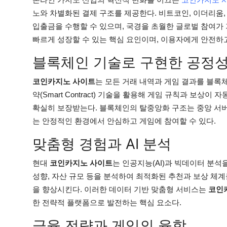
Health
노와 차별화된 결제 구조를 제공한다. 비트코인, 이더리움
입출금을 수행할 수 있으며, 국경을 초월한 글로벌 참여가
Guest Posting
빠르게 성장할 수 있는 핵심 요인이며, 이용자에게 안전하
블록체인 기술로 구현한 공정
Advertise with US
코인카지노 사이트
는 모든 거래 내역과 게임 결과를 블록
Crypto
약(Smart Contract) 기술을 활용해 게임 규칙과 보
확실히 보장받는다. 블록체인의 탈중앙화 구조는 중앙 서버
Business
는 안정적인 환경에서 안심하고 게임에 참여할 수 있다.
Finance
맞춤형 경험과 AI 분석
Tech
현대
코인카지노 사이트
는 인공지능(AI)과 빅데이터 분석
성향, 자산 규모 등을 분석하여 최적화된 추천과 보상 체계
Real Estate
을 향상시킨다. 이러한 데이터 기반 맞춤형 서비스는
코인
한 전략적 플랫폼으로 발전하는 핵심 요소다.
General
금융 전략과 게임의 융합