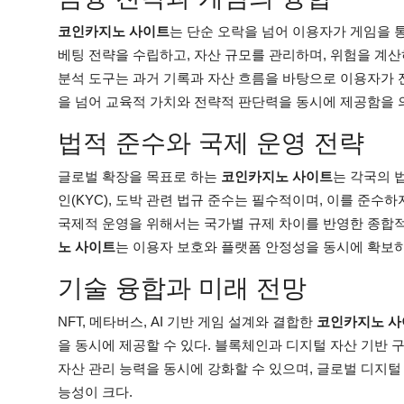
Top 10
코인카지노 사이트
는 단순 오락을 넘어 이용자가 게임을 
베팅 전략을 수립하고, 자산 규모를 관리하며, 위험을 계산
How To
분석 도구는 과거 기록과 자산 흐름을 바탕으로 이용자가 
을 넘어 교육적 가치와 전략적 판단력을 동시에 제공함을 
Support Number
법적 준수와 국제 운영 전략
글로벌 확장을 목표로 하는
코인카지노 사이트
는 각국의 
인(KYC), 도박 관련 법규 준수는 필수적이며, 이를 준수
국제적 운영을 위해서는 국가별 규제 차이를 반영한 종합적
노 사이트
는 이용자 보호와 플랫폼 안정성을 동시에 확보하
기술 융합과 미래 전망
NFT, 메타버스, AI 기반 게임 설계와 결합한
코인카지노 사
을 동시에 제공할 수 있다. 블록체인과 디지털 자산 기반 
자산 관리 능력을 동시에 강화할 수 있으며, 글로벌 디지
능성이 크다.