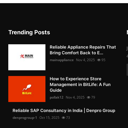
Trending Posts
Reliable Appliance Repairs That
Bring Comfort Back to E...
mainappliance
Nov 4, 2025
95
How to Experience Store
Management in BitLife: A Fun
Guide
pollak12
Nov 4, 2025
79
Reliable SAP Consultancy in India | Denpro Group
denprogroup-1
Oct 15, 2025
73