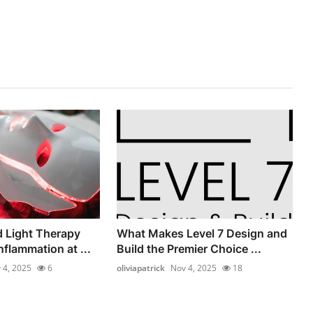
 Light Therapy
What Makes Level 7 Design and
flammation at ...
Build the Premier Choice ...
 4, 2025
6
oliviapatrick
Nov 4, 2025
18