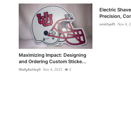
Electric Shave
Precision, Com
smithp45
Nov 4, 
Maximizing Impact: Designing
and Ordering Custom Sticke...
WallyAshley0
Nov 4, 2025
3