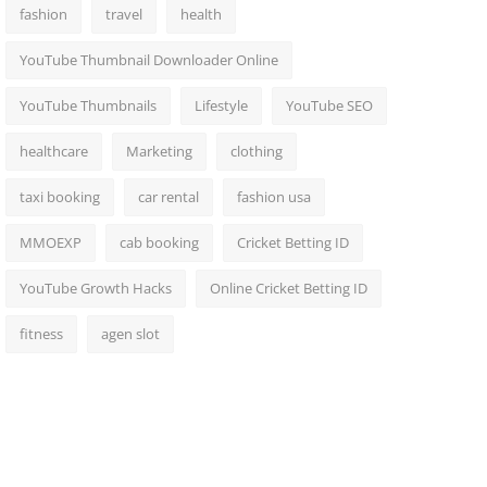
fashion
travel
health
YouTube Thumbnail Downloader Online
YouTube Thumbnails
Lifestyle
YouTube SEO
healthcare
Marketing
clothing
taxi booking
car rental
fashion usa
MMOEXP
cab booking
Cricket Betting ID
YouTube Growth Hacks
Online Cricket Betting ID
fitness
agen slot