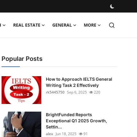
H
REAL ESTATE
GENERAL
MORE
Popular Posts
How to Approach IELTS General
Writing Task 2 Effectively
rk5445750
Sep 6, 2025
220
BrightFunded Reports
Exceptional Q1 2025 Growth,
Settin...
alex
Jun 18, 2025
91