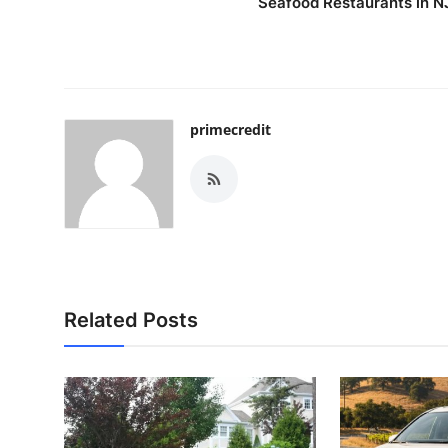
Seafood Restaurants in N
primecredit
Related Posts