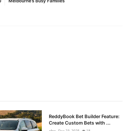
J
Melbourne’s Busy Families
ReddyBook Bet Builder Feature:
Create Custom Bets with ...
alex
Dec 23, 2025
18