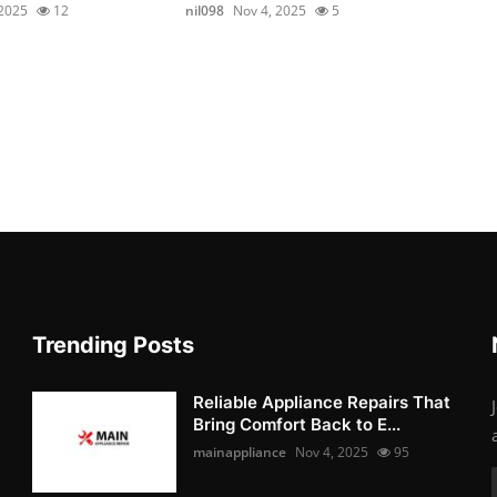
 2025
12
nil098
Nov 4, 2025
5
Trending Posts
Reliable Appliance Repairs That
Bring Comfort Back to E...
mainappliance
Nov 4, 2025
95