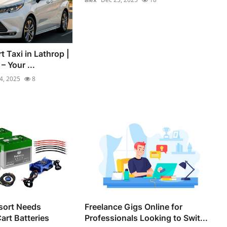
t Taxi in Lathrop |
 Your ...
4, 2025
8
sort Needs
Freelance Gigs Online for
Cart Batteries
Professionals Looking to Swit...