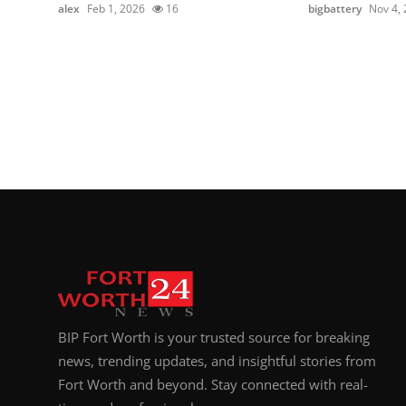
alex
Feb 1, 2026
16
bigbattery
Nov 4,
BIP Fort Worth is your trusted source for breaking
news, trending updates, and insightful stories from
Fort Worth and beyond. Stay connected with real-