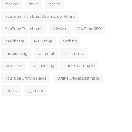
fashion
travel
health
YouTube Thumbnail Downloader Online
YouTube Thumbnails
Lifestyle
YouTube SEO
healthcare
Marketing
clothing
taxi booking
car rental
fashion usa
MMOEXP
cab booking
Cricket Betting ID
YouTube Growth Hacks
Online Cricket Betting ID
fitness
agen slot