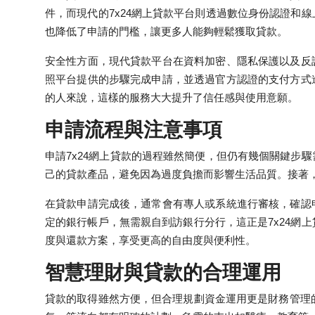
Top 10
件，而現代的7x24網上貸款平台則透過數位身份認證和
也降低了申請的門檻，讓更多人能夠輕鬆獲取貸款。
How To
安全性方面，現代貸款平台在資料加密、隱私保護以及反
照平台提供的步驟完成申請，並透過官方認證的支付方式
Support Number
的人來說，這樣的服務大大提升了信任感與使用意願。
申請流程與注意事項
申請7x24網上貸款的過程雖然簡便，但仍有幾個關鍵步
己的貸款產品，避免因為過度負擔而影響生活品質。接著
在貸款申請完成後，通常會有專人或系統進行審核，確認
定的銀行帳戶，無需親自到訪銀行分行，這正是7x24網
度與還款方案，享受更高的自由度與便利性。
智慧理財與貸款的合理運用
貸款的取得雖然方便，但合理規劃資金運用更是財務管理的