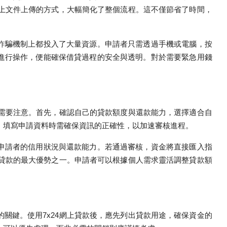
線上文件上傳的方式，大幅簡化了整個流程。這不僅節省了時間，
詐騙機制上都投入了大量資源。申請者只需透過手機或電腦，按
進行操作，便能確保借貸過程的安全與透明。對於需要緊急用錢
驟需要注意。首先，確認自己的貸款額度與還款能力，選擇適合自
，填寫申請資料時需確保資訊的正確性，以加速審核進程。
申請者的信用狀況與還款能力。若通過審核，資金將直接匯入指
上貸款的最大優勢之一。申請者可以根據個人需求靈活調整貸款額
關鍵。使用7x24網上貸款後，應先列出貸款用途，確保資金的