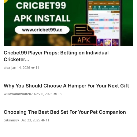
Cricbet99 Player Props: Betting on Individual
Cricketer...
alex
Jan 14, 2026
11
Why You Should Choose A Hamper For Your Next Gift
willowandwolfe07
Nov 6, 2025
13
Choosing The Best Bed Set For Your Pet Companion
catsnus87
Dec 23, 2025
11