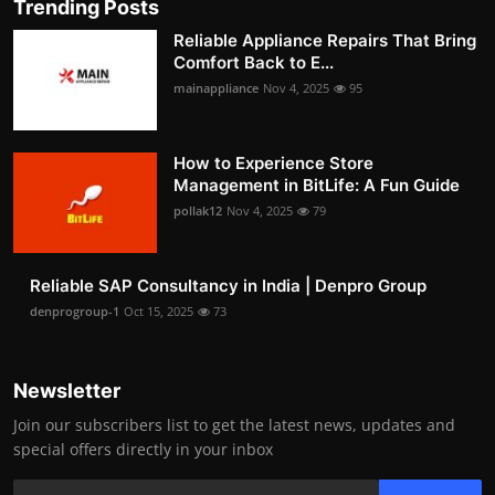
Trending Posts
Reliable Appliance Repairs That Bring
Comfort Back to E...
mainappliance
Nov 4, 2025
95
How to Experience Store
Management in BitLife: A Fun Guide
pollak12
Nov 4, 2025
79
Reliable SAP Consultancy in India | Denpro Group
denprogroup-1
Oct 15, 2025
73
Newsletter
Join our subscribers list to get the latest news, updates and
special offers directly in your inbox