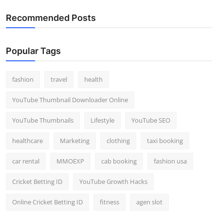
Recommended Posts
Popular Tags
fashion
travel
health
YouTube Thumbnail Downloader Online
YouTube Thumbnails
Lifestyle
YouTube SEO
healthcare
Marketing
clothing
taxi booking
car rental
MMOEXP
cab booking
fashion usa
Cricket Betting ID
YouTube Growth Hacks
Online Cricket Betting ID
fitness
agen slot