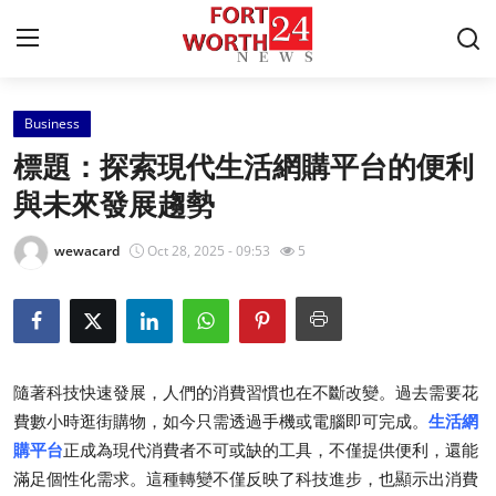
Business
Home
標題：探索現代生活網購平台的便利
Press Release
與未來發展趨勢
Contact
wewacard
Oct 28, 2025 - 09:53
5
Privacy Policy
About
隨著科技快速發展，人們的消費習慣也在不斷改變。過去需要花
News Network
費數小時逛街購物，如今只需透過手機或電腦即可完成。
生活網
購平台
正成為現代消費者不可或缺的工具，不僅提供便利，還能
Submit Press Release
滿足個性化需求。這種轉變不僅反映了科技進步，也顯示出消費