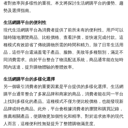
者對效率與多樣性的重視。本文將探討生活網購平台的優勢、趨
Health
勢及選擇指南。
Guest Posting
生活網購平台的便利性
現代生活網購平台為消費者提供了前所未有的便利性。用戶可以
Crypto
隨時隨地瀏覽商品、比較價格、查看評價，並快速完成付款。這
種模式有效節省了傳統購物所需的時間和精力。除了日常生活用
Advertise with US
品，這些平台還涵蓋電子產品、服飾、美妝等多種類別，滿足不
同消費需求。由於平台整合了物流配送系統，商品通常能在短時
Business
間內送達，提升購物體驗的整體效率。
Finance
生活網購平台的多樣化選擇
另一個吸引消費者的重要因素是平台提供的多樣化選擇。生活網
Tech
購平台通常整合了多家品牌和商家的商品，消費者能在同一平台
上找到多樣化的產品。這種模式不僅方便比較價格，也能發現新
Real Estate
品牌或特色商品。此外，平台會根據消費者的瀏覽和購買記錄，
推薦相關產品，使購物更加個性化和精準。對於追求效率的現代
General
人而言，這種便利性無疑提升了整體購物滿意度。