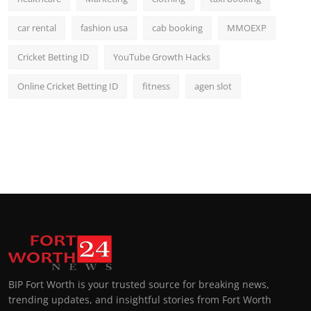
car rental
fashion usa
cab booking
MMOEXP
Cricket Betting ID
YouTube Growth Hacks
Online Cricket Betting ID
fitness
agen slot
BIP Fort Worth is your trusted source for breaking news,
trending updates, and insightful stories from Fort Worth