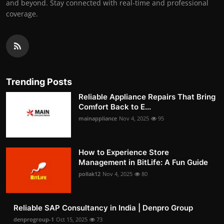
and beyond. Stay connected with real-time and professional
coverage.
Trending Posts
Reliable Appliance Repairs That Bring
Comfort Back to E...
mainappliance
Nov 4, 2025
95
How to Experience Store
Management in BitLife: A Fun Guide
pollak12
Nov 4, 2025
80
Reliable SAP Consultancy in India | Denpro Group
denprogroup-1
Oct 15, 2025
73