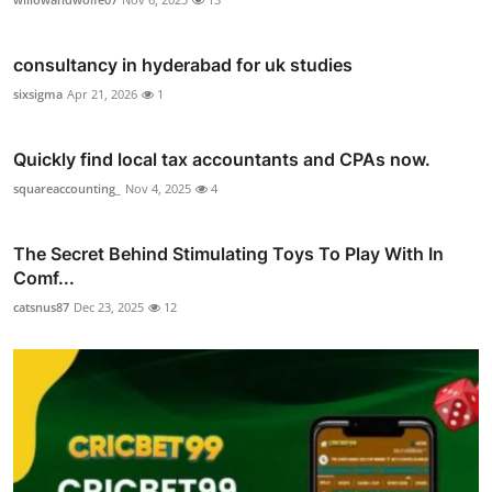
consultancy in hyderabad for uk studies
sixsigma
Apr 21, 2026
1
Quickly find local tax accountants and CPAs now.
squareaccounting_
Nov 4, 2025
4
The Secret Behind Stimulating Toys To Play With In
Comf...
catsnus87
Dec 23, 2025
12