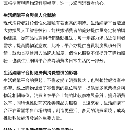
薦精準度與購物流程順暢度，進一步鞏固消費者信心。
Top 10
生活網購平台與個人化體驗
How To
現代消費者對於個性化體驗有著更高的期待。生活網購平台透過
大數據與人工智慧技術，能根據消費者的偏好提供量身定制的購
Support Number
物建議。從商品推薦到行銷活動推送，每一步都力求貼近使用者
需求，提高購物滿意度。此外，平台亦提供會員制度與積分回
饋，鼓勵長期使用與品牌忠誠度。個性化服務不僅提升了購物體
驗，也讓生活網購平台成為消費者日常生活的一部分。
生活網購平台對經濟與消費習慣的影響
生活網購平台的興起，不僅改變了消費模式，也對整體經濟產生
影響。線上購物促進了零售業的數位轉型，提供更多就業機會與
物流相關職位。消費者在平台上能夠比較價格與品質，提升消費
效率，同時也推動商家改善商品與服務。長遠來看，生活網購平
台正在重塑零售市場結構，創造更靈活、多元的消費環境，成為
推動數位經濟發展的重要力量。