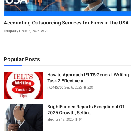
Accounting Outsourcing Services for Firms in the USA
finopatry1
Nov 4, 2025
21
Popular Posts
How to Approach IELTS General Writing
Task 2 Effectively
rk5445750
Sep 6, 2025
220
BrightFunded Reports Exceptional Q1
2025 Growth, Settin...
alex
Jun 18, 2025
91