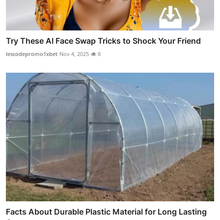
Try These AI Face Swap Tricks to Shock Your Friend
lescodepromo1xbet
Nov 4, 2025
8
Facts About Durable Plastic Material for Long Lasting