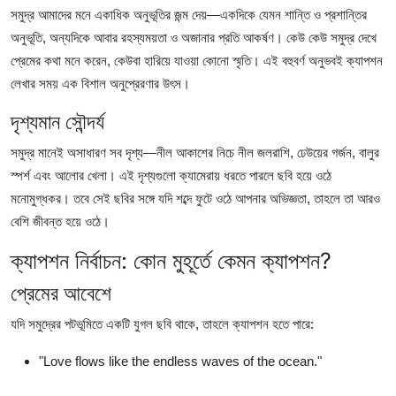
Top 10
সমুদ্র আমাদের মনে একাধিক অনুভূতির জন্ম দেয়—একদিকে যেমন শান্তি ও প্রশান্তির
অনুভূতি, অন্যদিকে আবার রহস্যময়তা ও অজানার প্রতি আকর্ষণ। কেউ কেউ সমুদ্র দেখে
How To
প্রেমের কথা মনে করেন, কেউবা হারিয়ে যাওয়া কোনো স্মৃতি। এই বহুবর্ণ অনুভবই ক্যাপশন
লেখার সময় এক বিশাল অনুপ্রেরণার উৎস।
Support Number
দৃশ্যমান সৌন্দর্য
সমুদ্র মানেই অসাধারণ সব দৃশ্য—নীল আকাশের নিচে নীল জলরাশি, ঢেউয়ের গর্জন, বালুর
স্পর্শ এবং আলোর খেলা। এই দৃশ্যগুলো ক্যামেরায় ধরতে পারলে ছবি হয়ে ওঠে
মনোমুগ্ধকর। তবে সেই ছবির সঙ্গে যদি শব্দে ফুটে ওঠে আপনার অভিজ্ঞতা, তাহলে তা আরও
বেশি জীবন্ত হয়ে ওঠে।
ক্যাপশন নির্বাচন: কোন মুহূর্তে কেমন ক্যাপশন?
প্রেমের আবেশে
যদি সমুদ্রের পটভূমিতে একটি যুগল ছবি থাকে, তাহলে ক্যাপশন হতে পারে:
"Love flows like the endless waves of the ocean."