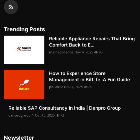
Trending Posts
Reliable Appliance Repairs That Bring
Comfort Back to E...
mainappliance
Nov 4, 2025
95
How to Experience Store
Management in BitLife: A Fun Guide
pollak12
Nov 4, 2025
80
Reliable SAP Consultancy in India | Denpro Group
denprogroup-1
Oct 15, 2025
73
Newsletter