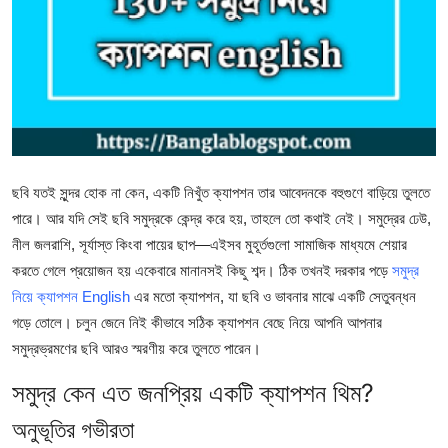
Health
Guest Posting
Advertise with US
Crypto
ছবি যতই সুন্দর হোক না কেন, একটি নিখুঁত ক্যাপশন তার আবেদনকে বহুগুণে বাড়িয়ে তুলতে
পারে। আর যদি সেই ছবি সমুদ্রকে কেন্দ্র করে হয়, তাহলে তো কথাই নেই। সমুদ্রের ঢেউ,
Business
নীল জলরাশি, সূর্যাস্ত কিংবা পায়ের ছাপ—এইসব মুহূর্তগুলো সামাজিক মাধ্যমে শেয়ার
Finance
করতে গেলে প্রয়োজন হয় একেবারে মানানসই কিছু শব্দ। ঠিক তখনই দরকার পড়ে
সমুদ্র
নিয়ে ক্যাপশন English
এর মতো ক্যাপশন, যা ছবি ও ভাবনার মাঝে একটি সেতুবন্ধন
Tech
গড়ে তোলে। চলুন জেনে নিই কীভাবে সঠিক ক্যাপশন বেছে নিয়ে আপনি আপনার
সমুদ্রভ্রমণের ছবি আরও স্মরণীয় করে তুলতে পারেন।
Real Estate
সমুদ্র কেন এত জনপ্রিয় একটি ক্যাপশন থিম?
General
অনুভূতির গভীরতা