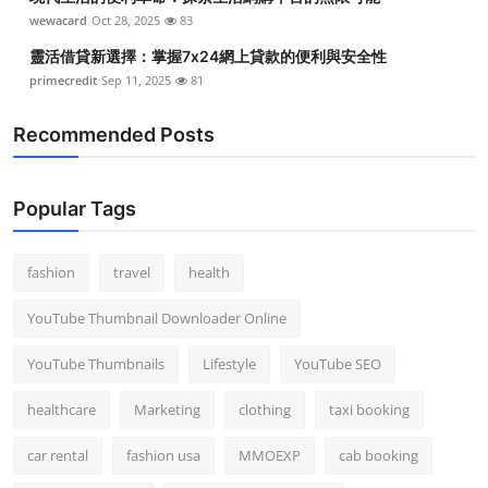
wewacard
Oct 28, 2025
83
靈活借貸新選擇：掌握7x24網上貸款的便利與安全性
primecredit
Sep 11, 2025
81
Recommended Posts
Popular Tags
fashion
travel
health
YouTube Thumbnail Downloader Online
YouTube Thumbnails
Lifestyle
YouTube SEO
healthcare
Marketing
clothing
taxi booking
car rental
fashion usa
MMOEXP
cab booking