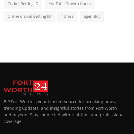
Cricket Betting ID
YouTube Growth Hacks
Online Cricket Betting ID
fitness
agen slot
BIP Fort Worth is your trusted source for breaking news,
trending updates, and insightful stories from Fort Worth
and beyond. Stay connected with real-time and professional
coverage.