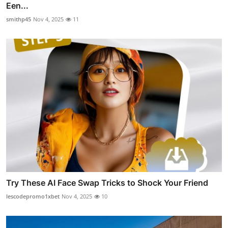
Een...
smithp45
Nov 4, 2025
11
Try These AI Face Swap Tricks to Shock Your Friend
lescodepromo1xbet
Nov 4, 2025
10