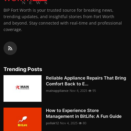
BIP Fort Worth is your trusted source for breaking news,
trending updates, and insightful stories from Fort Worth
and beyond. Stay connected with real-time and professional
coverage.
Trending Posts
Reliable Appliance Repairs That Bring
Comfort Back to E...
mainappliance
Nov 4, 2025
95
How to Experience Store
Management in BitLife: A Fun Guide
pollak12
Nov 4, 2025
80