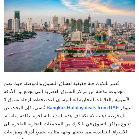
Health
Guest Posting
Advertise with US
Crypto
Business
Finance
تُعتبر بانكوك جنة حقيقية لعشاق التسوق والموضة، حيث تضم
مجموعة مذهلة من مراكز التسوق العصرية التي تجمع بين الأناقة
Tech
الآسيوية والعلامات التجارية العالمية. إن كنت تخطط لرحلة تسوق لا
سيوفر
Bangkok Holiday deals from UAE
تُنسى، فإن البحث عن
Real Estate
لك فرصة ذهبية لاستكشاف هذه المدينة الساحرة بتكلفة مناسبة.
تتنوع مراكز التسوق في بانكوك من المجمعات التجارية الفاخرة إلى
General
الأسواق التقليدية، مما يجعلها وجهة مثالية لجميع أذواق وميزانيات