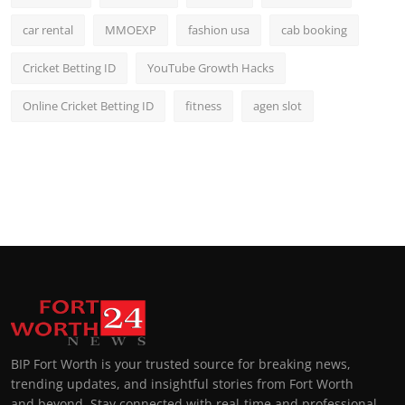
car rental
MMOEXP
fashion usa
cab booking
Cricket Betting ID
YouTube Growth Hacks
Online Cricket Betting ID
fitness
agen slot
BIP Fort Worth is your trusted source for breaking news,
trending updates, and insightful stories from Fort Worth
and beyond. Stay connected with real-time and professional