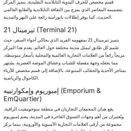
قسم مخصص للحرف اليدوية التايلاندية التقليدية. يتميز المركز
بتصميمه المعاصر الذي يمزج بين الثقافة التايلاندية والطابع العالمي
الحديث، كما يوفر إطلالات بانورامية رائعة على النهر والمدينة.
تيرمينال 21 (Terminal 21)
يتميز تيرمينال 21 بمفهومه الفريد الذي يحاكي أجواء السفر، حيث
صُمم كل طابق ليمثل مدينة مختلفة حول العالم. يقدم هذا المركز
مزيجاً رائعاً من العلامات التجارية العالمية والمحلية بأسعار متوسطة،
مما يجعله وجهة مفضلة للشباب وعشاق الموضة العصرية. يشتهر
بمتاجر الأحذية والحقائب المتنوعة، بالإضافة إلى قسم مخصص للأزياء
الكاجوال والرياضية.
إمبوريوم وإمكوارتييه (Emporium &
EmQuartier)
يقع هذان المجمعان التجاريان في منطقة سوخومفيت الراقية،
ويُعتبران من أهم وجهات التسوق الفاخرة في المدينة. يضم إمبوريوم
مجموعة من أرقى العلامات التجارية الآسيوية والأوروبية، بينما يركز