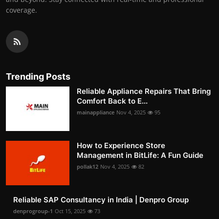
coverage.
Trending Posts
Reliable Appliance Repairs That Bring
Comfort Back to E...
mainappliance
Nov 4, 2025
95
How to Experience Store
Management in BitLife: A Fun Guide
pollak12
Nov 4, 2025
82
Reliable SAP Consultancy in India | Denpro Group
denprogroup-1
Oct 15, 2025
73