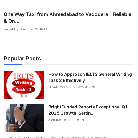
One Way Taxi from Ahmedabad to Vadodara – Reliable
& On...
mrcabby
Nov 4, 2025
11
Popular Posts
How to Approach IELTS General Writing
Task 2 Effectively
rk5445750
Sep 6, 2025
220
BrightFunded Reports Exceptional Q1
2025 Growth, Settin...
alex
Jun 18, 2025
91