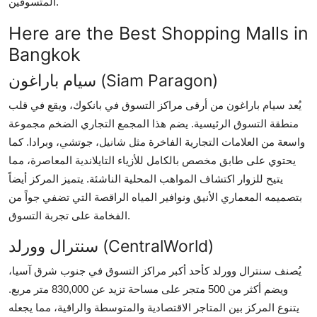
المتسوقين.
Top 10
Here are the Best Shopping Malls in
How To
Bangkok
سيام باراغون (Siam Paragon)
Support Number
يُعد سيام باراغون من أرقى مراكز التسوق في بانكوك، ويقع في قلب
منطقة التسوق الرئيسية. يضم هذا المجمع التجاري الضخم مجموعة
واسعة من العلامات التجارية الفاخرة مثل شانيل، جوتشي، وبرادا. كما
يحتوي على طابق مخصص بالكامل للأزياء التايلاندية المعاصرة، مما
يتيح للزوار اكتشاف المواهب المحلية الناشئة. يتميز المركز أيضاً
بتصميمه المعماري الأنيق ونوافير المياه الراقصة التي تضفي جواً من
الفخامة على تجربة التسوق.
سنترال وورلد (CentralWorld)
يُصنف سنترال وورلد كأحد أكبر مراكز التسوق في جنوب شرق آسيا،
ويضم أكثر من 500 متجر على مساحة تزيد عن 830,000 متر مربع.
يتنوع المركز بين المتاجر الاقتصادية والمتوسطة والراقية، مما يجعله