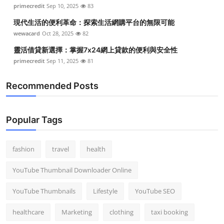
primecredit
Sep 10, 2025
83
現代生活的便利革命：探索生活網購平台的無限可能
wewacard
Oct 28, 2025
82
靈活借貸新選擇：掌握7x24網上貸款的便利與安全性
primecredit
Sep 11, 2025
81
Recommended Posts
Popular Tags
fashion
travel
health
YouTube Thumbnail Downloader Online
YouTube Thumbnails
Lifestyle
YouTube SEO
healthcare
Marketing
clothing
taxi booking