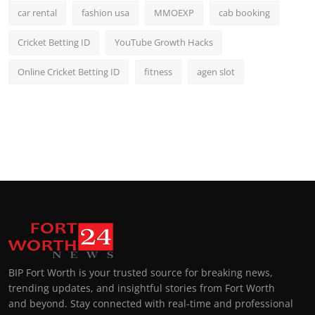
car rental
fashion usa
MMOEXP
cab booking
Cricket Betting ID
YouTube Growth Hacks
Online Cricket Betting ID
fitness
agen slot
BIP Fort Worth is your trusted source for breaking news,
trending updates, and insightful stories from Fort Worth
and beyond. Stay connected with real-time and professional