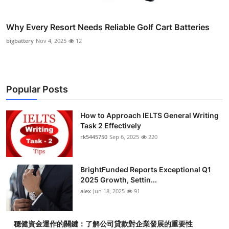
Why Every Resort Needs Reliable Golf Cart Batteries
bigbattery
Nov 4, 2025
12
Popular Posts
How to Approach IELTS General Writing
Task 2 Effectively
rk5445750
Sep 6, 2025
220
BrightFunded Reports Exceptional Q1
2025 Growth, Settin...
alex
Jun 18, 2025
91
穩健資金運作的關鍵：了解公司貸款對企業發展的重要性