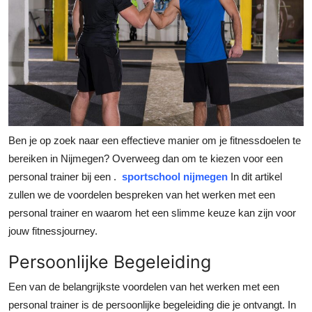
Submit Press Release
Guest Posting
Crypto
Advertise with US
Ben je op zoek naar een effectieve manier om je fitnessdoelen te
Business
bereiken in Nijmegen? Overweeg dan om te kiezen voor een
personal trainer bij een
.
sportschool nijmegen
In dit artikel
Finance
zullen we de voordelen bespreken van het werken met een
personal trainer en waarom het een slimme keuze kan zijn voor
Tech
jouw fitnessjourney.
Real Estate
Persoonlijke Begeleiding
Een van de belangrijkste voordelen van het werken met een
General
personal trainer is de persoonlijke begeleiding die je ontvangt. In