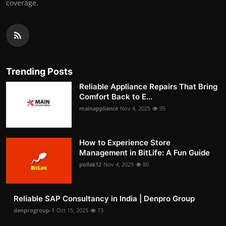
coverage.
Trending Posts
Reliable Appliance Repairs That Bring
Comfort Back to E...
mainappliance
Nov 4, 2025
95
How to Experience Store
Management in BitLife: A Fun Guide
pollak12
Nov 4, 2025
80
Reliable SAP Consultancy in India | Denpro Group
denprogroup-1
Oct 15, 2025
73