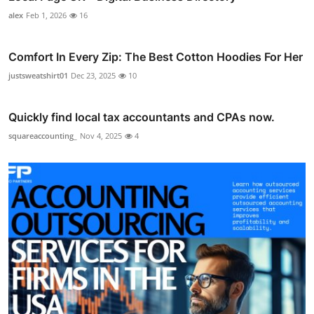
alex
Feb 1, 2026
16
Comfort In Every Zip: The Best Cotton Hoodies For Her
justsweatshirt01
Dec 23, 2025
10
Quickly find local tax accountants and CPAs now.
squareaccounting_
Nov 4, 2025
4