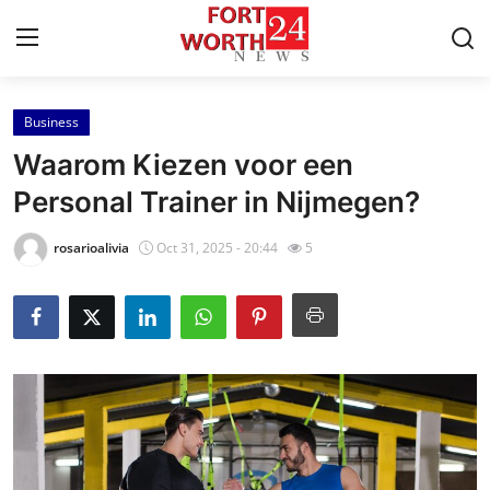
Business
Home
Waarom Kiezen voor een
Press Release
Personal Trainer in Nijmegen?
Contact
rosarioalivia
Oct 31, 2025 - 20:44
5
Privacy Policy
About
News Network
Health