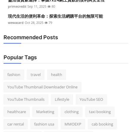
primecredit
Sep 11, 2025
80
現代生活的便利革命：探索生活網購平台的無限可能
wewacard
Oct 28, 2025
79
Recommended Posts
Popular Tags
fashion
travel
health
YouTube Thumbnail Downloader Online
YouTube Thumbnails
Lifestyle
YouTube SEO
healthcare
Marketing
clothing
taxi booking
car rental
fashion usa
MMOEXP
cab booking