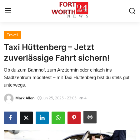
Travel
Home
Taxi Hüttenberg – Jetzt
Press Release
zuverlässige Fahrt sichern!
Ob du zum Bahnhof, zum Arzttermin oder einfach ins
Contact
Stadtzentrum möchtest – mit Taxi Hüttenberg bist du stets gut
unterwegs.
Privacy Policy
Mark Allen
Jun 25, 2025 - 23:05
4
About
News Network
Health