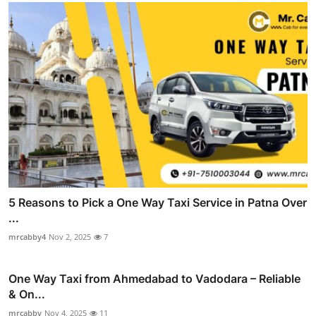
5 Reasons to Pick a One Way Taxi Service in Patna Over
...
mrcabby4
Nov 2, 2025
7
One Way Taxi from Ahmedabad to Vadodara – Reliable
& On...
mrcabby
Nov 4, 2025
11