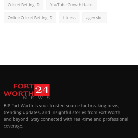
Cricket Betting ID
YouTube Growth Hacks
Online Cricket Betting ID
fitness
agen slot
BIP Fort Worth is your trusted source for breaking news,
trending updates, and insightful stories from Fort Worth
and beyond. Stay connected with real-time and professional
coverage.