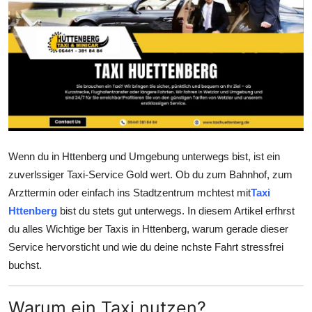
Submit Press Release
Guest Posting
Crypto
Advertise with US
Business
Wenn du in Httenberg und Umgebung unterwegs bist, ist ein
zuverlssiger Taxi-Service Gold wert. Ob du zum Bahnhof, zum
Finance
Arzttermin oder einfach ins Stadtzentrum mchtest mit
Taxi
Httenberg
bist du stets gut unterwegs. In diesem Artikel erfhrst
Tech
du alles Wichtige ber Taxis in Httenberg, warum gerade dieser
Service hervorsticht und wie du deine nchste Fahrt stressfrei
Real Estate
buchst.
General
Warum ein Taxi nutzen?