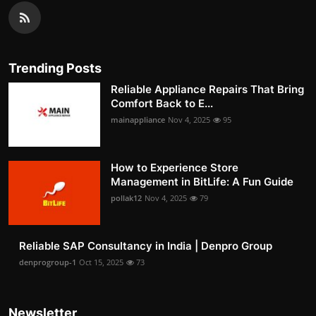
Trending Posts
Reliable Appliance Repairs That Bring
Comfort Back to E...
mainappliance
Nov 4, 2025
95
How to Experience Store
Management in BitLife: A Fun Guide
pollak12
Nov 4, 2025
79
Reliable SAP Consultancy in India | Denpro Group
denprogroup-1
Oct 15, 2025
73
Newsletter