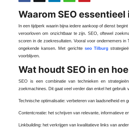
Submit Press Release
Waarom SEO essentieel i
Guest Posting
In een tijdperk waarin bijna iedere aankoop of dienst begin
veroorloven om onzichtbaar te zijn. SEO, oftewel zoekma
Crypto
scoren in de zoekresultaten. Vooral voor ondernemers in Ti
ongekende kansen. Met gerichte
seo Tilburg
strategieë
Advertise with US
voorblijven.
Business
Wat houdt SEO in en hoe
Finance
SEO is een combinatie van technieken en strategieën
zoekmachines. Dit gaat veel verder dan enkel het gebrui
Tech
Technische optimalisatie: verbeteren van laadsnelheid en ge
Real Estate
Contentcreatie: het schrijven van relevante, informatieve e
General
Linkbuilding: het verkrijgen van kwalitatieve links van ande