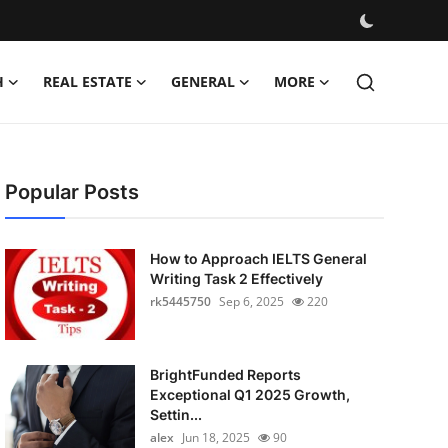
H
REAL ESTATE
GENERAL
MORE
Popular Posts
How to Approach IELTS General
Writing Task 2 Effectively
rk5445750
Sep 6, 2025
220
BrightFunded Reports
Exceptional Q1 2025 Growth,
Settin...
alex
Jun 18, 2025
90