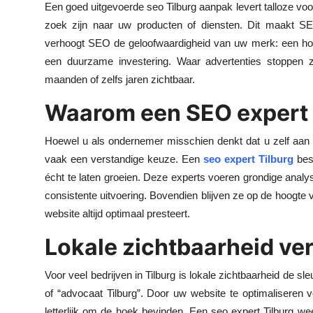
Een goed uitgevoerde seo Tilburg aanpak levert talloze voor
zoek zijn naar uw producten of diensten. Dit maakt SEO
verhoogt SEO de geloofwaardigheid van uw merk: een hoge 
een duurzame investering. Waar advertenties stoppen z
maanden of zelfs jaren zichtbaar.
Waarom een SEO expert 
Hoewel u als ondernemer misschien denkt dat u zelf aan 
vaak een verstandige keuze. Een
seo expert Tilburg
besc
écht te laten groeien. Deze experts voeren grondige analy
consistente uitvoering. Bovendien blijven ze op de hoogte
website altijd optimaal presteert.
Lokale zichtbaarheid ve
Voor veel bedrijven in Tilburg is lokale zichtbaarheid de s
of “advocaat Tilburg”. Door uw website te optimaliseren v
letterlijk om de hoek bevinden. Een seo expert Tilburg wee