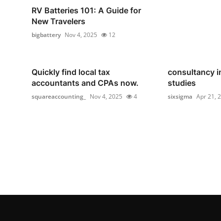
RV Batteries 101: A Guide for
New Travelers
bigbattery
Nov 4, 2025
12
Quickly find local tax
consultancy i
accountants and CPAs now.
studies
squareaccounting_
Nov 4, 2025
4
sixsigma
Apr 21, 