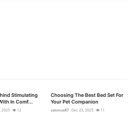
hind Stimulating
Choosing The Best Bed Set For
ith In Comf...
Your Pet Companion
, 2025
12
catsnus87
Dec 23, 2025
11