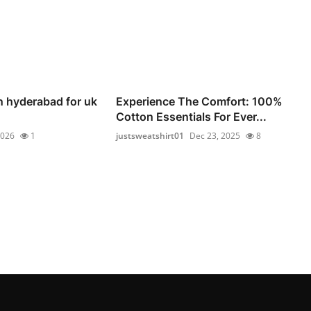
n hyderabad for uk
Experience The Comfort: 100%
Cotton Essentials For Ever...
2026
1
justsweatshirt01
Dec 23, 2025
8