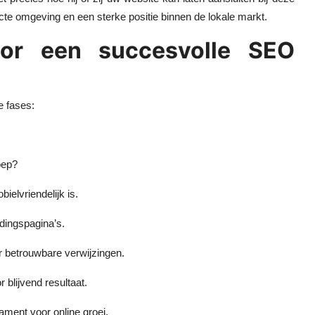
recte omgeving en een sterke positie binnen de lokale markt.
oor een succesvolle SEO
e fases:
oep?
ielvriendelijk is.
ndingspagina’s.
or betrouwbare verwijzingen.
 blijvend resultaat.
dament voor online groei.