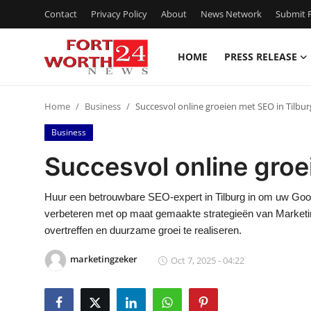
Contact
Privacy Policy
About
News Network
Submit P
HOME
PRESS RELEASE
Home
Home
Business
Succesvol online groeien met SEO in Tilbur
Press Release
Business
Contact
Succesvol online groe
Privacy Policy
Huur een betrouwbare SEO-expert in Tilburg in om uw Goog
verbeteren met op maat gemaakte strategieën van Marketing
About
overtreffen en duurzame groei te realiseren.
News Network
marketingzeker
Oct 7, 2025 - 04:22
Health