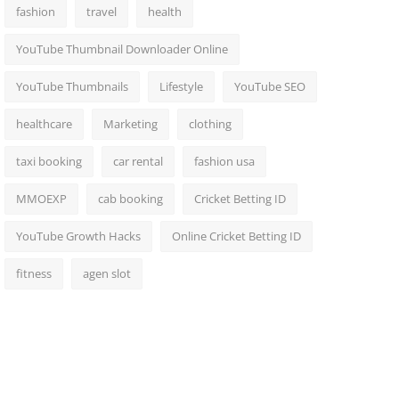
fashion
travel
health
YouTube Thumbnail Downloader Online
YouTube Thumbnails
Lifestyle
YouTube SEO
healthcare
Marketing
clothing
taxi booking
car rental
fashion usa
MMOEXP
cab booking
Cricket Betting ID
YouTube Growth Hacks
Online Cricket Betting ID
fitness
agen slot