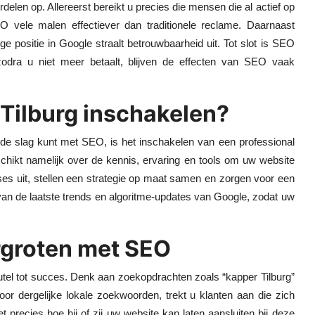
delen op. Allereerst bereikt u precies die mensen die al actief op
 vele malen effectiever dan traditionele reclame. Daarnaast
positie in Google straalt betrouwbaarheid uit. Tot slot is SEO
odra u niet meer betaalt, blijven de effecten van SEO vaak
Tilburg inschakelen?
de slag kunt met SEO, is het inschakelen van een professional
hikt namelijk over de kennis, ervaring en tools om uw website
ses uit, stellen een strategie op maat samen en zorgen voor een
 van de laatste trends en algoritme-updates van Google, zodat uw
rgroten met SEO
leutel tot succes. Denk aan zoekopdrachten zoals “kapper Tilburg”
oor dergelijke lokale zoekwoorden, trekt u klanten aan die zich
t precies hoe hij of zij uw website kan laten aansluiten bij deze