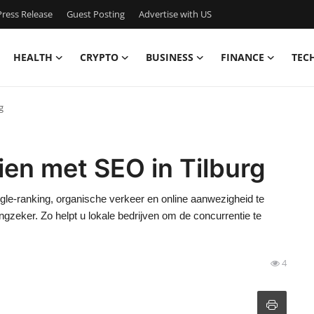
ress Release
Guest Posting
Advertise with US
HEALTH
CRYPTO
BUSINESS
FINANCE
TEC
g
ien met SEO in Tilburg
le-ranking, organische verkeer en online aanwezigheid te
zeker. Zo helpt u lokale bedrijven om de concurrentie te
4