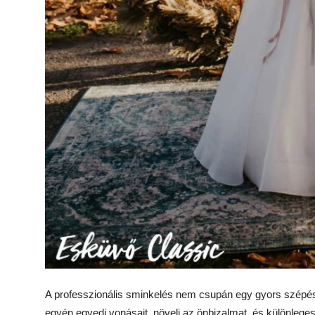
A professzionális sminkelés nem csupán egy gyors szépés
egyén egyedi vonásait, növeli az önbizalmat, és különleg