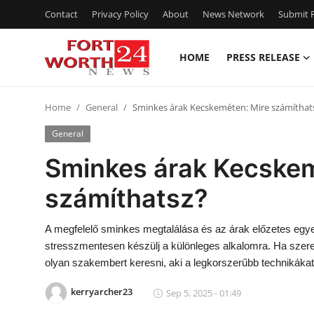
Contact
Privacy Policy
About
News Network
Submit P
HOME
PRESS RELEASE
Home
Home
General
Sminkes árak Kecskeméten: Mire számíthat
Press Release
General
Contact
Sminkes árak Kecskem
számíthatsz?
Privacy Policy
About
A megfelelő sminkes megtalálása és az árak előzetes egye
stresszmentesen készülj a különleges alkalomra. Ha sze
News Network
olyan szakembert keresni, aki a legkorszerűbb technikáka
kerryarcher23
Sep 5, 2025 - 01:49
Health