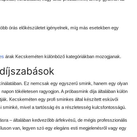
 több órás előkészületet igényelnek, míg más esetekben egy
es
árak Kecskeméten különböző kategóriákban mozogjanak.
 díjszabások
k kínálatában. Ez nemcsak egy egyszerű smink, hanem egy olyan
 napon tökéletesen ragyogjon. A próbasmink díja általában külön
ják. Kecskeméten egy profi sminkes által készített esküvői
i sminké, mivel a tartósság és a részletesség kulcsfontosságú.
zásra – általában kedvezőbb árfekvésű, de mégis professzionális
tíluson van, legyen szó egy elegáns esti megjelenésről vagy egy