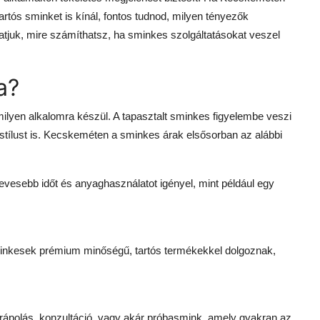
rtós sminket is kínál, fontos tudnod, milyen tényezők
atjuk, mire számíthatsz, ha sminkes szolgáltatásokat veszel
a?
milyen alkalomra készül. A tapasztalt sminkes figyelembe veszi
t stílust is. Kecskeméten a sminkes árak elsősorban az alábbi
evesebb időt és anyaghasználatot igényel, mint például egy
minkesek prémium minőségű, tartós termékekkel dolgoznak,
 bőrápolás, konzultáció, vagy akár próbasmink, amely gyakran az