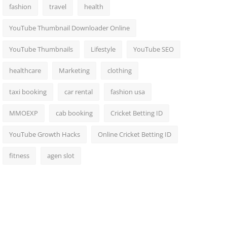
fashion
travel
health
YouTube Thumbnail Downloader Online
YouTube Thumbnails
Lifestyle
YouTube SEO
healthcare
Marketing
clothing
taxi booking
car rental
fashion usa
MMOEXP
cab booking
Cricket Betting ID
YouTube Growth Hacks
Online Cricket Betting ID
fitness
agen slot