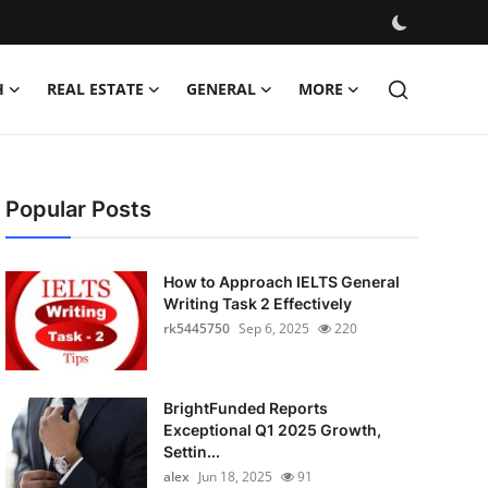
H
REAL ESTATE
GENERAL
MORE
Popular Posts
How to Approach IELTS General
Writing Task 2 Effectively
rk5445750
Sep 6, 2025
220
BrightFunded Reports
Exceptional Q1 2025 Growth,
Settin...
alex
Jun 18, 2025
91