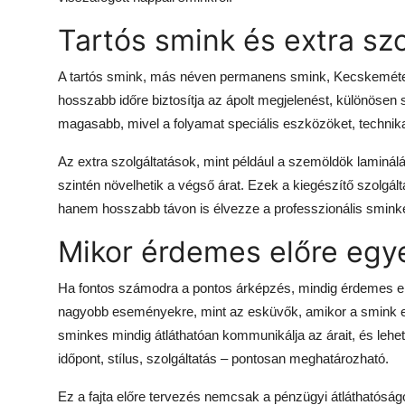
Tartós smink és extra szo
A tartós smink, más néven permanens smink, Kecskeméten
hosszabb időre biztosítja az ápolt megjelenést, különösen
magasabb, mivel a folyamat speciális eszközöket, technikai
Az extra szolgáltatások, mint például a szemöldök laminál
szintén növelhetik a végső árat. Ezek a kiegészítő szolgá
hanem hosszabb távon is élvezze a professzionális sminkes 
Mikor érdemes előre egye
Ha fontos számodra a pontos árképzés, mindig érdemes elő
nagyobb eseményekre, mint az esküvők, amikor a smink e
sminkes mindig átláthatóan kommunikálja az árait, és lehet
időpont, stílus, szolgáltatás – pontosan meghatározható.
Ez a fajta előre tervezés nemcsak a pénzügyi átláthatóságot