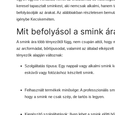
keresel tapasztalt sminkest, aki nemcsak alkalmi, hanem ta
befolyásolják az árakat. Az alábbiakban részletesen bemut
igénybe Kecskeméten.
Mit befolyásol a smink ár
A smink ára több tényezőtől függ, nem csupán attól, hogy 
az arcformádat, bőrtípusodat, valamint az általad elképzel
tényezők alapján változnak:
Szolgáltatás típusa: Egy nappali vagy alkalmi smink k
esküvői vagy fotózáshoz készített smink.
Felhasznált termékek minősége: A professzionális s
hogy a smink ne csak szép, de tartós is legyen.
Kiegészítő szolgáltatások: Ilyen lehet a smink előtti