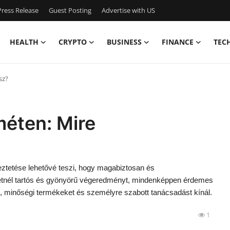
ress Release
Guest Posting
Advertise with US
HEALTH
CRYPTO
BUSINESS
FINANCE
TEC
sz?
éten: Mire
ztetése lehetővé teszi, hogy magabiztosan és
retnél tartós és gyönyörű végeredményt, mindenképpen érdemes
t, minőségi termékeket és személyre szabott tanácsadást kínál.
1