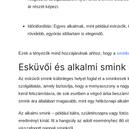
ár részét képezi.
Időráfordítás: Egyes alkalmak, mint például esküvők,
rövidebb, egyórás időtartam is elegendő.
Ezek a tényezők mind hozzájárulnak ahhoz, hogy a
smink
Esküvői és alkalmi smink
Az esküvői smink különleges helyet foglal el a sminkese
szolgáltatás, amely biztosítja, hogy a menyasszony a nagy
kerül felszámításra, de sok esetben a végső árba beszámít
smink ára általában magasabb, mint egy hétköznapi alkalm
Az alkalmi smink – például bálra, születésnapra vagy fotó
eredményt kínál. Itt a hangsúly az adott eseményhez illő s
visszafogott nappali sminkről.