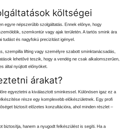
lgáltatások költségei
 egyre népszerűbb szolgáltatás. Ennek előnye, hogy
 szemöldök, szemkontúr vagy ajak területén. A tartós smink ára
 tudást és nagyfokú precizitást igényel.
ás, szempilla lifting vagy személyre szabott sminktanácsadás,
ltatások lehetővé teszik, hogy a vendég ne csak alkalomszerűen,
által nyújtott előnyöket.
ztetni árakat?
re egyeztetni a kiválasztott sminkessel. Különösen igaz ez a
lkészítése része egy komplexebb előkészületnek. Egy profi
őséget biztosít előzetes konzultációra, ahol minden részlet –
 biztosítja, hanem a nyugodt felkészülést is segíti. Ha a