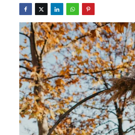
Submit Press Release
Guest Posting
Crypto
Advertise with US
Business
Finance
Tech
Real Estate
General