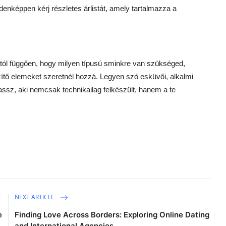
képpen kérj részletes árlistát, amely tartalmazza a
ól függően, hogy milyen típusú sminkre van szükséged,
zítő elemeket szeretnél hozzá. Legyen szó esküvői, alkalmi
assz, aki nemcsak technikailag felkészült, hanem a te
E
NEXT ARTICLE
e
Finding Love Across Borders: Exploring Online Dating
and International Agencies