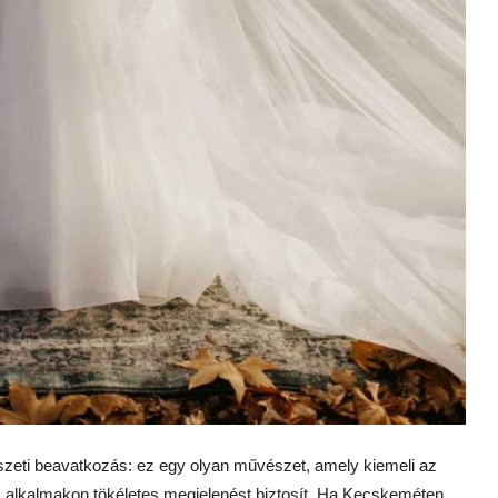
zeti beavatkozás: ez egy olyan művészet, amely kiemeli az
es alkalmakon tökéletes megjelenést biztosít. Ha Kecskeméten