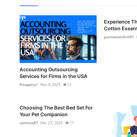
Experience T
Cotton Essenti
justsweatshirt01
Accounting Outsourcing
Services for Firms in the USA
finopatry1
Nov 4, 2025
21
Choosing The Best Bed Set For
Your Pet Companion
catsnus87
Dec 23, 2025
11