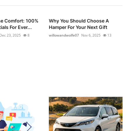
he Comfort: 100%
Why You Should Choose A
als For Ever...
Hamper For Your Next Gift
Dec 23, 2025
8
willowandwolfe07
Nov 6, 2025
13