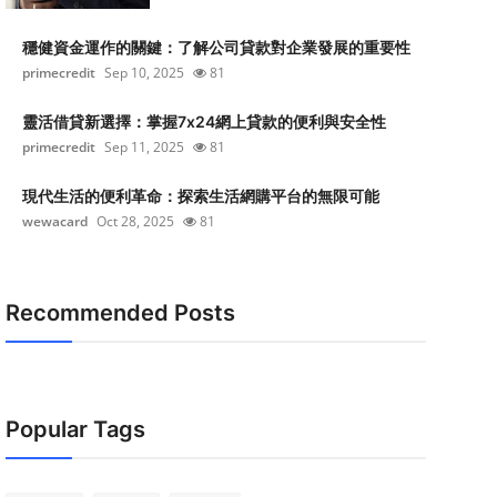
穩健資金運作的關鍵：了解公司貸款對企業發展的重要性
primecredit
Sep 10, 2025
81
靈活借貸新選擇：掌握7x24網上貸款的便利與安全性
primecredit
Sep 11, 2025
81
現代生活的便利革命：探索生活網購平台的無限可能
wewacard
Oct 28, 2025
81
Recommended Posts
Popular Tags