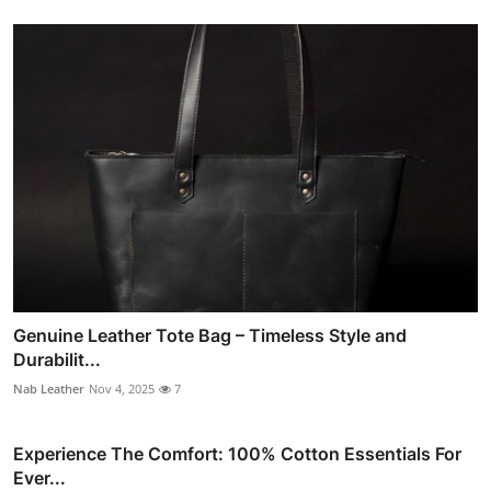
Genuine Leather Tote Bag – Timeless Style and
Durabilit...
Nab Leather
Nov 4, 2025
7
Experience The Comfort: 100% Cotton Essentials For
Ever...