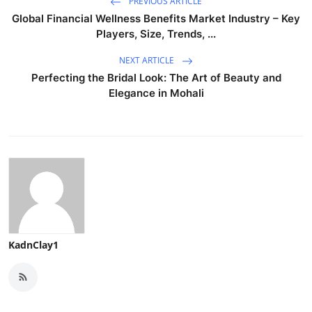
PREVIOUS ARTICLE
Global Financial Wellness Benefits Market Industry – Key
Players, Size, Trends, ...
NEXT ARTICLE
Perfecting the Bridal Look: The Art of Beauty and
Elegance in Mohali
KadnClay1