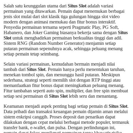
Top 10
Salah satu keunggulan utama dari
Situs Slot
adalah variasi
permainan yang ditawarkan. Pemain dapat menemukan berbagai
jenis slot mulai dari slot klasik tiga gulungan hingga slot video
How To
modern dengan animasi memukau dan fitur bonus interaktif.
Penyedia permainan ternama seperti Pragmatic Play, PG Soft,
Habanero, dan Joker Gaming biasanya bekerja sama dengan
Situs
Support Number
Slot
untuk menghadirkan permainan berkualitas tinggi dan adil.
Sistem RNG (Random Number Generator) menjamin setiap
putaran permainan sepenuhnya acak, sehingga peluang menang
setiap pemain tetap seimbang.
Selain variasi permainan, kemudahan bermain menjadi nilai
tambah dari
Situs Slot
. Pemain hanya perlu menentukan taruhan,
menekan tombol spin, dan menunggu hasil putaran. Meskipun
sederhana, strategi seperti memilih slot dengan RTP tinggi atau
memanfaatkan fitur bonus dapat meningkatkan peluang menang.
Fitur tambahan seperti auto spin, multiplier, dan free spin membuat
setiap sesi permainan di
Situs Slot
lebih seru dan menantang.
Keamanan menjadi aspek penting bagi setiap pemain di
Situs Slot
.
Data pribadi dan transaksi keuangan pemain dijamin aman melalui
sistem enkripsi canggih. Proses deposit dan penarikan dapat
dilakukan dengan cepat melalui berbagai metode populer, termasuk
transfer bank, e-wallet, dan pulsa. Dengan perlindungan ini,
pemain dapat fokus menikmati permainan tanpa khawatir risiko