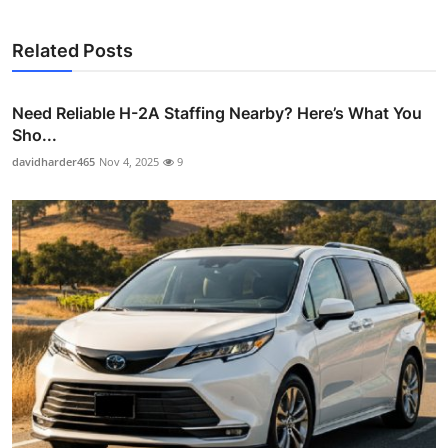
Related Posts
Need Reliable H-2A Staffing Nearby? Here’s What You
Sho...
davidharder465
Nov 4, 2025
9