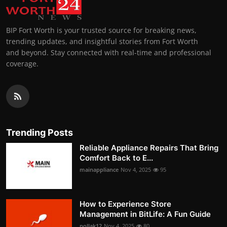
BIP Fort Worth is your trusted source for breaking news,
trending updates, and insightful stories from Fort Worth
and beyond. Stay connected with real-time and professional
coverage.
Trending Posts
Reliable Appliance Repairs That Bring
Comfort Back to E...
mainappliance
Nov 4, 2025
95
How to Experience Store
Management in BitLife: A Fun Guide
pollak12
Nov 4, 2025
80