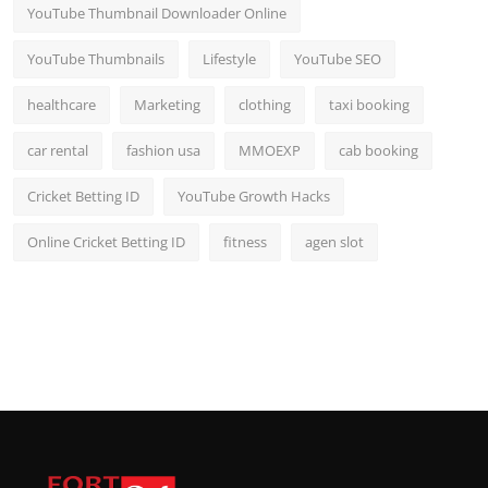
YouTube Thumbnail Downloader Online
YouTube Thumbnails
Lifestyle
YouTube SEO
healthcare
Marketing
clothing
taxi booking
car rental
fashion usa
MMOEXP
cab booking
Cricket Betting ID
YouTube Growth Hacks
Online Cricket Betting ID
fitness
agen slot