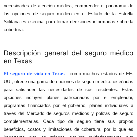
necesidades de atención médica, comprender el panorama de
Health
las opciones de seguro médico en el Estado de la Estrella
Solitaria es esencial para tomar decisiones informadas sobre la
Guest Posting
cobertura.
Advertise with US
Descripci
ó
n general del seguro m
é
dico
Crypto
en Texas
Business
El seguro de vida en Texas
, como muchos estados de EE.
UU., ofrece una gama de opciones de seguro médico diseñadas
Finance
para satisfacer las necesidades de sus residentes. Estas
Tech
opciones incluyen planes patrocinados por el empleador,
programas financiados por el gobierno, planes individuales a
Real Estate
través del Mercado de seguros médicos y pólizas de seguro
complementarias. Cada tipo de seguro tiene sus propios
General
beneficios, costos y limitaciones de cobertura, por lo que es