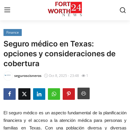
Finance
Home
Seguro médico en Texas:
Contact
opciones y consideraciones de
cobertura
Press Release
seguroscisneros
Oct 8, 2025 - 23:48
1
Privacy Policy
About
News Network
El seguro médico es un aspecto fundamental de la planificación
financiera y el acceso a la atención médica para personas y
Submit Press Release
familias en Texas. Con una población diversa y diversas