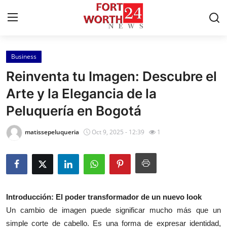
Business
Home
Reinventa tu Imagen: Descubre el
Contact
Arte y la Elegancia de la
Peluquería en Bogotá
Press Release
matissepeluqueria
Oct 9, 2025 - 12:39
1
Privacy Policy
About
News Network
Introducción: El poder transformador de un nuevo look
Un cambio de imagen puede significar mucho más que un
Submit Press Release
simple corte de cabello. Es una forma de expresar identidad,