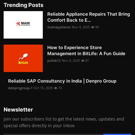
Trending Posts
Reliable Appliance Repairs That Bring
Comfort Back to E...
mainappliance
Nov 4, 2025
95
How to Experience Store
Management in BitLife: A Fun Guide
pollak12
Nov 4, 2025
81
Reliable SAP Consultancy in India | Denpro Group
denprogroup-1
Oct 15, 2025
73
Newsletter
Join our subscribers list to get the latest news, updates and
special offers directly in your inbox