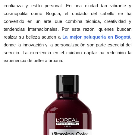
confianza y estilo personal. En una ciudad tan vibrante y
Health
cosmopolita como Bogotá, el cuidado del cabello se ha
convertido en un arte que combina técnica, creatividad y
Guest Posting
tendencias internacionales. Por esta razón, quienes buscan
Advertise with US
realzar su belleza acuden a
La mejor peluquería en Bogotá
,
donde la innovación y la personalización son parte esencial del
Crypto
servicio. La excelencia en el cuidado capilar ha redefinido la
experiencia de belleza urbana.
Business
Finance
Tech
Real Estate
General