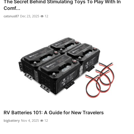
The Secret Behind Stimulating Toys To Play With In
Comf...
catsnus87
Dec 23, 2025
12
RV Batteries 101: A Guide for New Travelers
bigbattery
Nov 4, 2025
12