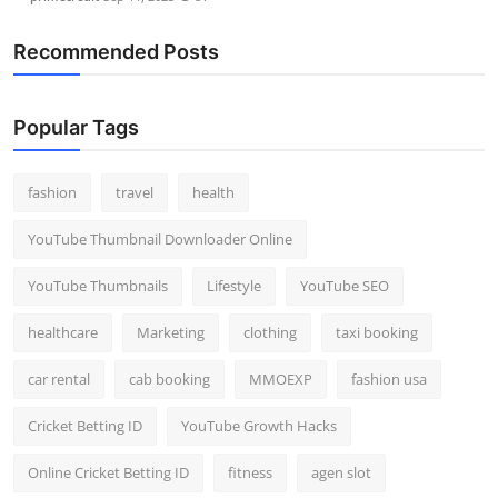
Recommended Posts
Popular Tags
fashion
travel
health
YouTube Thumbnail Downloader Online
YouTube Thumbnails
Lifestyle
YouTube SEO
healthcare
Marketing
clothing
taxi booking
car rental
cab booking
MMOEXP
fashion usa
Cricket Betting ID
YouTube Growth Hacks
Online Cricket Betting ID
fitness
agen slot