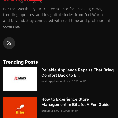
BIP Fort Worth is your trusted source for breaking news,
trending updates, and insightful stories from Fort Worth
and beyond. Stay connected with real-time and professional
coverage.
Trending Posts
Reliable Appliance Repairs That Bring
Comfort Back to E...
mainappliance
Nov 4, 2025
95
How to Experience Store
Management in BitLife: A Fun Guide
pollak12
Nov 4, 2025
80