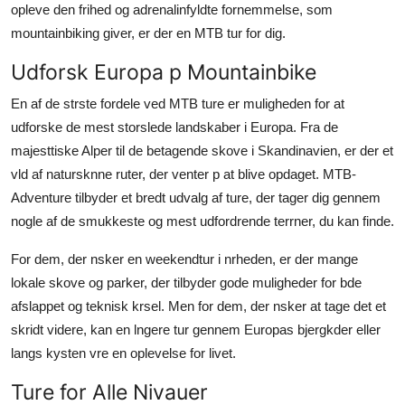
opleve den frihed og adrenalinfyldte fornemmelse, som
Submit Press Release
mountainbiking giver, er der en MTB tur for dig.
Guest Posting
Udforsk Europa p Mountainbike
En af de strste fordele ved MTB ture er muligheden for at
Crypto
udforske de mest storslede landskaber i Europa. Fra de
majesttiske Alper til de betagende skove i Skandinavien, er der et
Advertise with US
vld af natursknne ruter, der venter p at blive opdaget. MTB-
Adventure tilbyder et bredt udvalg af ture, der tager dig gennem
Business
nogle af de smukkeste og mest udfordrende terrner, du kan finde.
Finance
For dem, der nsker en weekendtur i nrheden, er der mange
lokale skove og parker, der tilbyder gode muligheder for bde
Tech
afslappet og teknisk krsel. Men for dem, der nsker at tage det et
skridt videre, kan en lngere tur gennem Europas bjergkder eller
Real Estate
langs kysten vre en oplevelse for livet.
General
Ture for Alle Nivauer