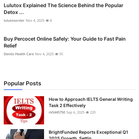
Lulutox Explained The Science Behind the Popular
Detox ...
lulutoxorder
Nov 4, 2025
8
Buy Percocet Online Safely: Your Guide to Fast Pain
Relief
Dentis Health Care
Nov 4, 2025
55
Popular Posts
How to Approach IELTS General Writing
Task 2 Effectively
rk5445750
Sep 6, 2025
220
BrightFunded Reports Exceptional Q1
2025 Growth, Settin...