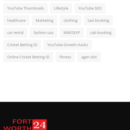
YouTube Thumbnails
Lifestyle
YouTube SEO
healthcare
Marketing
clothing
taxi booking
car rental
fashion usa
MMOEXP
cab booking
Cricket Betting ID
YouTube Growth Hacks
Online Cricket Betting ID
fitness
agen slot