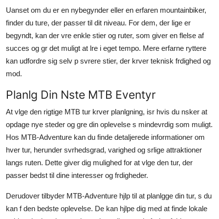
Top 10
Uanset om du er en nybegynder eller en erfaren mountainbiker,
finder du ture, der passer til dit niveau. For dem, der lige er
How To
begyndt, kan der vre enkle stier og ruter, som giver en flelse af
succes og gr det muligt at lre i eget tempo. Mere erfarne ryttere
Support Number
kan udfordre sig selv p svrere stier, der krver teknisk frdighed og
mod.
Planlg Din Nste MTB Eventyr
At vlge den rigtige MTB tur krver planlgning, isr hvis du nsker at
opdage nye steder og gre din oplevelse s mindevrdig som muligt.
Hos MTB-Adventure kan du finde detaljerede informationer om
hver tur, herunder svrhedsgrad, varighed og srlige attraktioner
langs ruten. Dette giver dig mulighed for at vlge den tur, der
passer bedst til dine interesser og frdigheder.
Derudover tilbyder MTB-Adventure hjlp til at planlgge din tur, s du
kan f den bedste oplevelse. De kan hjlpe dig med at finde lokale