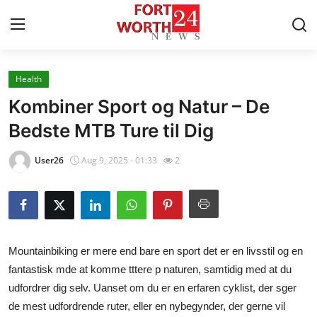
Health
Home
Kombiner Sport og Natur – De
Press Release
Bedste MTB Ture til Dig
Contact
User26
Aug 9, 2025 - 01:33
2
Privacy Policy
About
Mountainbiking er mere end bare en sport det er en livsstil og en
News Network
fantastisk mde at komme tttere p naturen, samtidig med at du
udfordrer dig selv. Uanset om du er en erfaren cyklist, der sger
Health
de mest udfordrende ruter, eller en nybegynder, der gerne vil