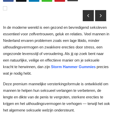
Health
Guest Posting
In de moderne wereld is een gezond en bevredigend seksleven
Advertise with US
essentieel voor zelfvertrouwen, geluk en relaties. Veel mannen in
Nederland ervaren problemen zoals een lage libido, minder
Crypto
uithoudingsvermogen en zwakkere erecties door stress, een
ongezonde levensstijl of veroudering. Als jij op zoek bent naar
Business
een natuurlijke, veilige en effectieve manier om je seksuele
kracht te herwinnen, dan zijn
Storm Hammer Gummies
precies
Finance
wat je nodig hebt.
Tech
Deze premium mannelijke versterkingsformule is ontwikkeld om
mannen te helpen hun seksueel verlangen te verbeteren, de
Real Estate
lengte en dikte van de penis te vergroten, sterkere erecties te
krijgen en het uithoudingsvermogen te verhogen — terwijl het ook
General
het algemene seksuele welzijn ondersteunt.