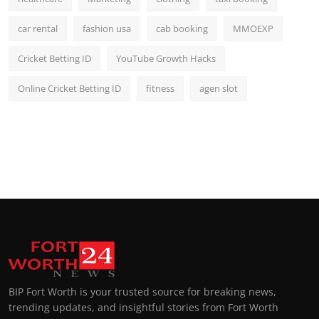
car rental
fashion usa
cab booking
MMOEXP
Cricket Betting ID
YouTube Growth Hacks
Online Cricket Betting ID
fitness
agen slot
BIP Fort Worth is your trusted source for breaking news,
trending updates, and insightful stories from Fort Worth