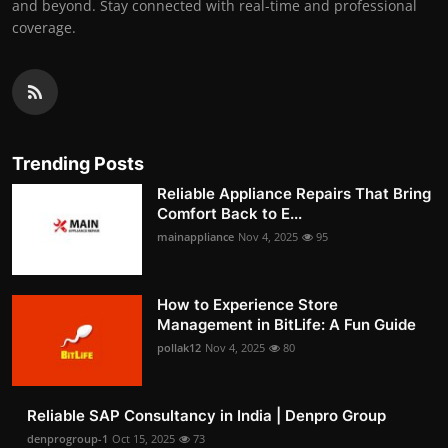
and beyond. Stay connected with real-time and professional
coverage.
Trending Posts
Reliable Appliance Repairs That Bring
Comfort Back to E...
mainappliance
Nov 4, 2025
95
How to Experience Store
Management in BitLife: A Fun Guide
pollak12
Nov 4, 2025
80
Reliable SAP Consultancy in India | Denpro Group
denprogroup-1
Oct 15, 2025
73