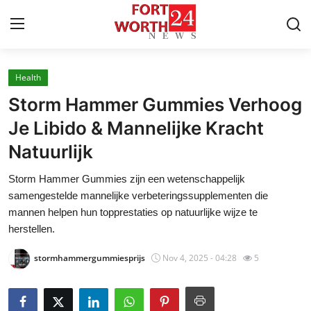
Health
Home
Storm Hammer Gummies Verhoog
Contact
Je Libido & Mannelijke Kracht
Natuurlijk
Press Release
Storm Hammer Gummies zijn een wetenschappelijk
Privacy Policy
samengestelde mannelijke verbeteringssupplementen die
mannen helpen hun topprestaties op natuurlijke wijze te
About
herstellen.
stormhammergummiesprijs
Nov 4, 2025 - 04:28
5
News Network
Submit Press Release