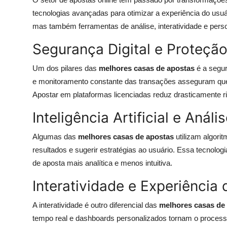
Submit Press Release
tecnologias avançadas para otimizar a experiência do us
mas também ferramentas de análise, interatividade e perso
Guest Posting
Segurança Digital e Proteçã
Crypto
Um dos pilares das
melhores casas de apostas
é a segura
e monitoramento constante das transações asseguram que 
Advertise with US
Apostar em plataformas licenciadas reduz drasticamente r
Business
Inteligência Artificial e Anál
Finance
Algumas das
melhores casas de apostas
utilizam algorit
resultados e sugerir estratégias ao usuário. Essa tecnolo
Tech
de aposta mais analítica e menos intuitiva.
Interatividade e Experiência
Real Estate
A interatividade é outro diferencial das
melhores casas de
General
tempo real e dashboards personalizados tornam o processo