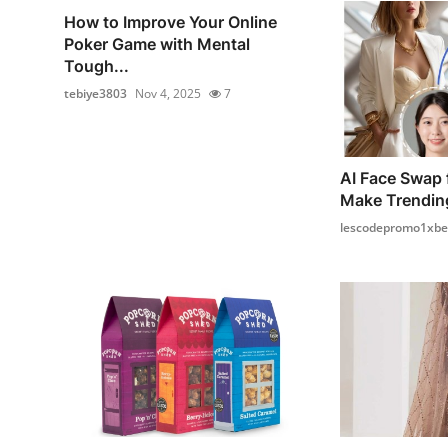
How to Improve Your Online
Poker Game with Mental
Tough...
tebiye3803
Nov 4, 2025
7
AI Face Swap 
Make Trendin
lescodepromo1xbe