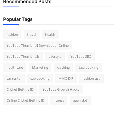
Recommended Posts
Popular Tags
fashion
travel
health
YouTube Thumbnail Downloader Online
YouTube Thumbnails
Lifestyle
YouTube SEO
healthcare
Marketing
clothing
taxi booking
car rental
cab booking
MMOEXP
fashion usa
Cricket Betting ID
YouTube Growth Hacks
Online Cricket Betting ID
fitness
agen slot