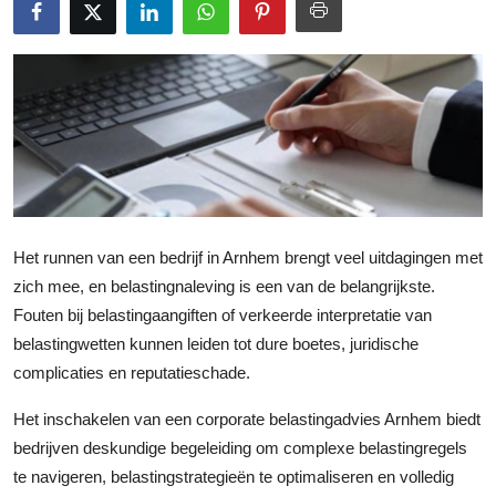
Submit Press Release
Guest Posting
Crypto
Advertise with US
Business
Het runnen van een bedrijf in Arnhem brengt veel uitdagingen met
zich mee, en belastingnaleving is een van de belangrijkste.
Finance
Fouten bij belastingaangiften of verkeerde interpretatie van
belastingwetten kunnen leiden tot dure boetes, juridische
Tech
complicaties en reputatieschade.
Real Estate
Het inschakelen van een corporate belastingadvies Arnhem biedt
bedrijven deskundige begeleiding om complexe belastingregels
General
te navigeren, belastingstrategieën te optimaliseren en volledig