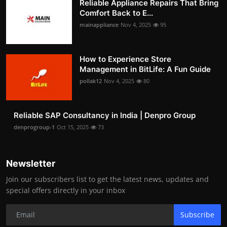
Reliable Appliance Repairs That Bring
Comfort Back to E...
mainappliance
Nov 4, 2025
95
How to Experience Store
Management in BitLife: A Fun Guide
pollak12
Nov 4, 2025
80
Reliable SAP Consultancy in India | Denpro Group
denprogroup-1
Oct 15, 2025
73
Newsletter
Join our subscribers list to get the latest news, updates and
special offers directly in your inbox
Subscribe