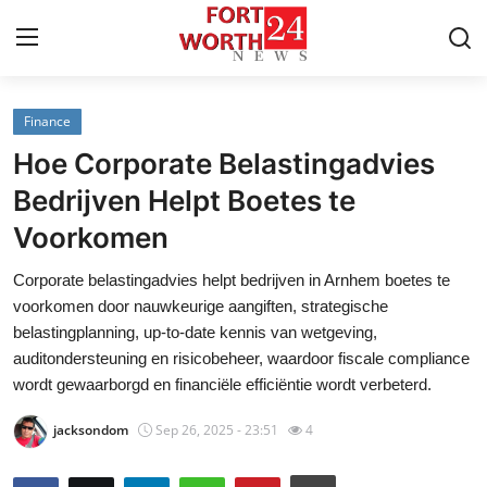
Finance
Home
Hoe Corporate Belastingadvies
Press Release
Bedrijven Helpt Boetes te
Voorkomen
Contact
Corporate belastingadvies helpt bedrijven in Arnhem boetes te
Privacy Policy
voorkomen door nauwkeurige aangiften, strategische
belastingplanning, up-to-date kennis van wetgeving,
About
auditondersteuning en risicobeheer, waardoor fiscale compliance
wordt gewaarborgd en financiële efficiëntie wordt verbeterd.
News Network
jacksondom
Sep 26, 2025 - 23:51
4
Health