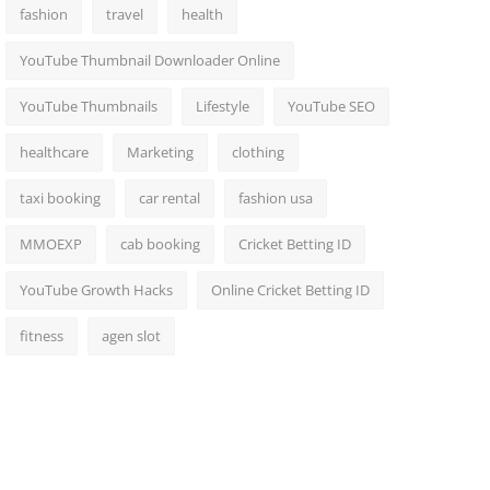
fashion
travel
health
YouTube Thumbnail Downloader Online
YouTube Thumbnails
Lifestyle
YouTube SEO
healthcare
Marketing
clothing
taxi booking
car rental
fashion usa
MMOEXP
cab booking
Cricket Betting ID
YouTube Growth Hacks
Online Cricket Betting ID
fitness
agen slot