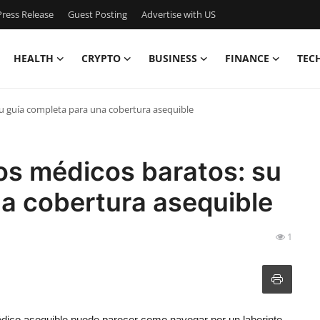
ress Release
Guest Posting
Advertise with US
HEALTH
CRYPTO
BUSINESS
FINANCE
TEC
 guía completa para una cobertura asequible
s médicos baratos: su
a cobertura asequible
1
dico asequible puede parecer como navegar por un laberinto.