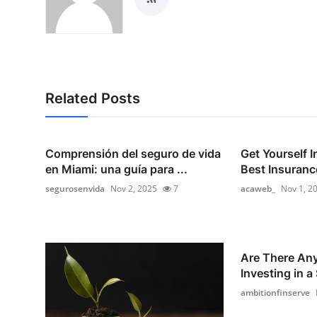
Related Posts
Comprensión del seguro de vida
Get Yourself 
en Miami: una guía para ...
Best Insuranc
segurosenvida
Nov 2, 2025
7
acaweb_
Nov 1, 2
Are There Any
Investing in a
ambitionfinserve