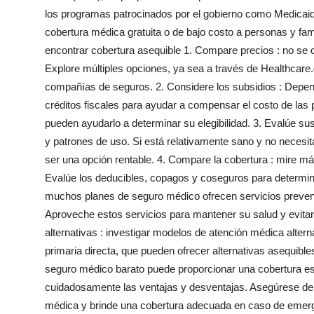
Top 10
los programas patrocinados por el gobierno como Medicai
cobertura médica gratuita o de bajo costo a personas y fami
How To
encontrar cobertura asequible 1. Compare precios : no se
Explore múltiples opciones, ya sea a través de Healthcare
Support Number
compañías de seguros. 2. Considere los subsidios : Depend
créditos fiscales para ayudar a compensar el costo de la
pueden ayudarlo a determinar su elegibilidad. 3. Evalúe 
y patrones de uso. Si está relativamente sano y no necesit
ser una opción rentable. 4. Compare la cobertura : mire m
Evalúe los deducibles, copagos y coseguros para determinar e
muchos planes de seguro médico ofrecen servicios preven
Aproveche estos servicios para mantener su salud y evitar
alternativas : investigar modelos de atención médica alter
primaria directa, que pueden ofrecer alternativas asequible
seguro médico barato puede proporcionar una cobertura es
cuidadosamente las ventajas y desventajas. Asegúrese de q
médica y brinde una cobertura adecuada en caso de emer