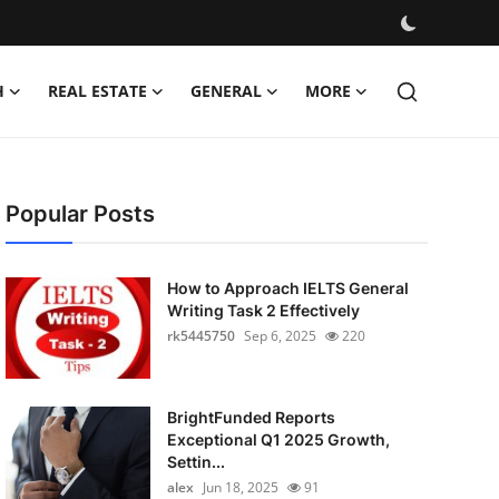
H
REAL ESTATE
GENERAL
MORE
Popular Posts
How to Approach IELTS General
Writing Task 2 Effectively
rk5445750
Sep 6, 2025
220
BrightFunded Reports
Exceptional Q1 2025 Growth,
Settin...
alex
Jun 18, 2025
91