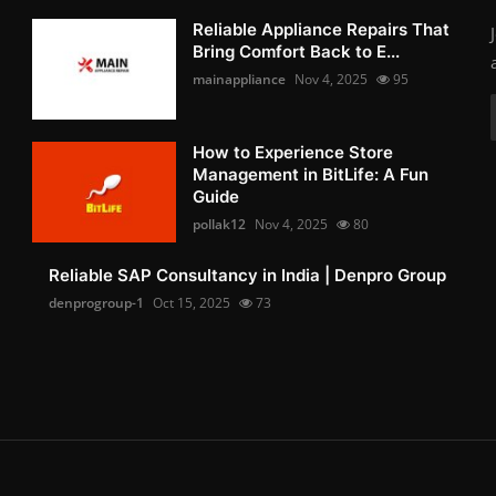
Reliable Appliance Repairs That
Bring Comfort Back to E...
mainappliance
Nov 4, 2025
95
How to Experience Store
Management in BitLife: A Fun
Guide
pollak12
Nov 4, 2025
80
Reliable SAP Consultancy in India | Denpro Group
denprogroup-1
Oct 15, 2025
73