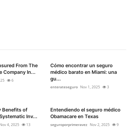
Insured From The
Cómo encontrar un seguro
e Company In...
médico barato en Miami: una
gu...
025
6
enterateseguro
Nov 1, 2025
3
 Benefits of
Entendiendo el seguro médico
 Systematic Inv...
Obamacare en Texas
Nov 4, 2025
13
seguroporprimeravez
Nov 2, 2025
9