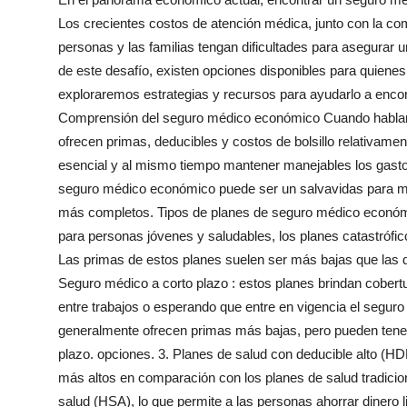
Health
Los crecientes costos de atención médica, junto con la co
personas y las familias tengan dificultades para asegurar
Guest Posting
de este desafío, existen opciones disponibles para quien
exploraremos estrategias y recursos para ayudarlo a encon
Advertise with US
Comprensión del seguro médico económico Cuando hablamo
ofrecen primas, deducibles y costos de bolsillo relativamen
Crypto
esencial y al mismo tiempo mantener manejables los gasto
seguro médico económico puede ser un salvavidas para m
Business
más completos. Tipos de planes de seguro médico económi
para personas jóvenes y saludables, los planes catastróf
Finance
Las primas de estos planes suelen ser más bajas que las de
Seguro médico a corto plazo : estos planes brindan cobert
Tech
entre trabajos o esperando que entre en vigencia el seguro
generalmente ofrecen primas más bajas, pero pueden tener
Real Estate
plazo. opciones. 3. Planes de salud con deducible alto (
General
más altos en comparación con los planes de salud tradici
salud (HSA), lo que permite a las personas ahorrar dinero