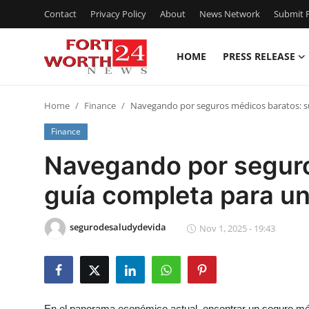
Contact
Privacy Policy
About
News Network
Submit P
HOME
PRESS RELEASE
Home
Home
Finance
Navegando por seguros médicos baratos: su
Contact
Finance
Press Release
Navegando por seguro
guía completa para un
Privacy Policy
About
segurodesaludydevida
Nov 1, 2025 - 19:43
News Network
Submit Press Release
En el panorama económico actual, encontrar un seguro mé