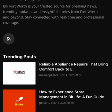
BIP Fort Worth is your trusted source for breaking news,
trending updates, and insightful stories from Fort Worth
and beyond. Stay connected with real-time and professional
coverage.
Trending Posts
Reliable Appliance Repairs That Bring
Comfort Back to E...
mainappliance
Nov 4, 2025
95
How to Experience Store
Management in BitLife: A Fun Guide
pollak12
Nov 4, 2025
80