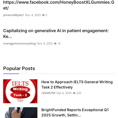
https://www.facebook.com/HoneyBoostXLGummies.G
et/
JohannaWyatt1
Nov 4, 2025
5
Capitalizing on generative AI in patient engagement:
Ke...
managementconsulting
Nov 4, 2025
16
Popular Posts
How to Approach IELTS General Writing
Task 2 Effectively
rk5445750
Sep 6, 2025
220
BrightFunded Reports Exceptional Q1
2025 Growth, Settin...