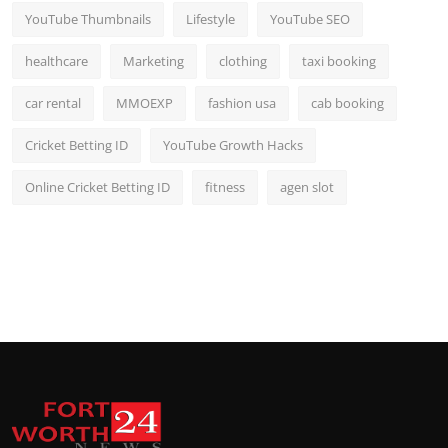
YouTube Thumbnails
Lifestyle
YouTube SEO
healthcare
Marketing
clothing
taxi booking
car rental
MMOEXP
fashion usa
cab booking
Cricket Betting ID
YouTube Growth Hacks
Online Cricket Betting ID
fitness
agen slot