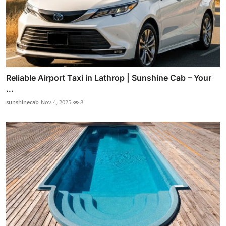
Reliable Airport Taxi in Lathrop | Sunshine Cab – Your
...
sunshinecab
Nov 4, 2025
8