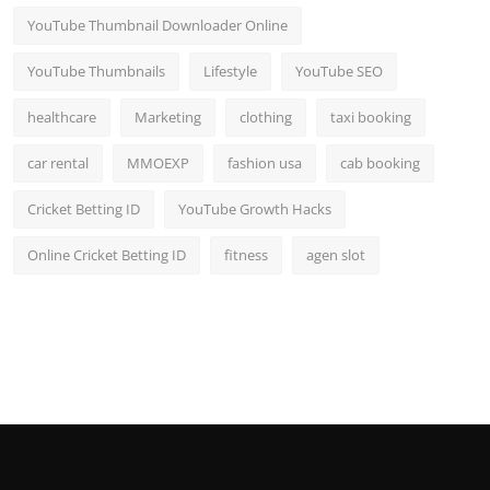
YouTube Thumbnail Downloader Online
YouTube Thumbnails
Lifestyle
YouTube SEO
healthcare
Marketing
clothing
taxi booking
car rental
MMOEXP
fashion usa
cab booking
Cricket Betting ID
YouTube Growth Hacks
Online Cricket Betting ID
fitness
agen slot