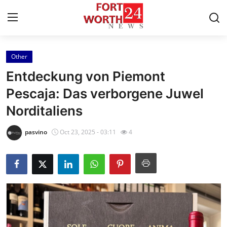
Other
Home
Entdeckung von Piemont
Contact
Pescaja: Das verborgene Juwel
Norditaliens
Press Release
pasvino
Oct 23, 2025 - 03:11
4
Privacy Policy
About
News Network
Submit Press Release