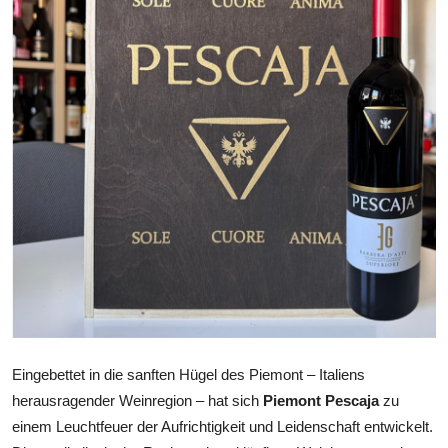
Health
Guest Posting
Advertise with US
Crypto
Business
Finance
Tech
Real Estate
Eingebettet in die sanften Hügel des Piemont – Italiens
herausragender Weinregion – hat sich
Piemont Pescaja
zu
General
einem Leuchtfeuer der Aufrichtigkeit und Leidenschaft entwickelt.