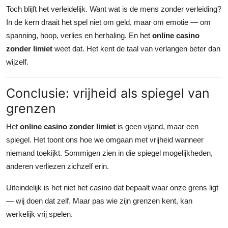
Toch blijft het verleidelijk. Want wat is de mens zonder verleiding?
In de kern draait het spel niet om geld, maar om emotie — om
spanning, hoop, verlies en herhaling. En het
online casino
zonder limiet
weet dat. Het kent de taal van verlangen beter dan
wijzelf.
Conclusie: vrijheid als spiegel van
grenzen
Het
online casino zonder limiet
is geen vijand, maar een
spiegel. Het toont ons hoe we omgaan met vrijheid wanneer
niemand toekijkt. Sommigen zien in die spiegel mogelijkheden,
anderen verliezen zichzelf erin.
Uiteindelijk is het niet het casino dat bepaalt waar onze grens ligt
— wij doen dat zelf. Maar pas wie zijn grenzen kent, kan
werkelijk vrij spelen.