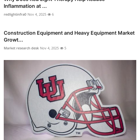
Inflammation at ...
redlightinfra0
Nov 4, 2025
6
Construction Equipment and Heavy Equipment Market
Growt...
Market research desk
Nov 4, 2025
5