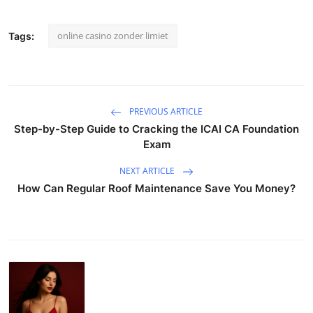
online casino zonder limiet
Tags:
PREVIOUS ARTICLE
Step-by-Step Guide to Cracking the ICAI CA Foundation
Exam
NEXT ARTICLE
How Can Regular Roof Maintenance Save You Money?