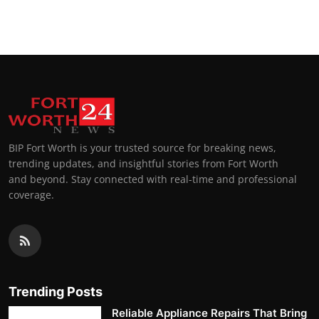
BIP Fort Worth is your trusted source for breaking news,
trending updates, and insightful stories from Fort Worth
and beyond. Stay connected with real-time and professional
coverage.
Trending Posts
Reliable Appliance Repairs That Bring