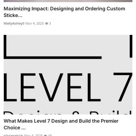
Maximizing Impact: Designing and Ordering Custom
Sticke...
WallyAshley0
Nov 4, 2025
3
What Makes Level 7 Design and Build the Premier
Choice ...
oliviapatrick
Nov 4, 2025
18