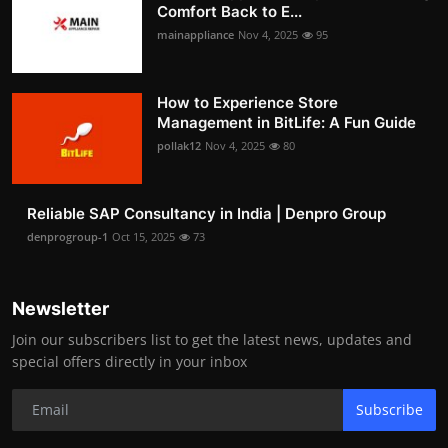
Comfort Back to E...
mainappliance
Nov 4, 2025
95
How to Experience Store
Management in BitLife: A Fun Guide
pollak12
Nov 4, 2025
80
Reliable SAP Consultancy in India | Denpro Group
denprogroup-1
Oct 15, 2025
73
Newsletter
Join our subscribers list to get the latest news, updates and
special offers directly in your inbox
Subscribe