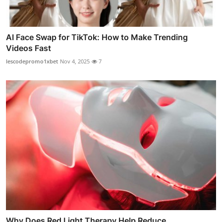
AI Face Swap for TikTok: How to Make Trending
Videos Fast
lescodepromo1xbet
Nov 4, 2025
7
Why Does Red Light Therapy Help Reduce