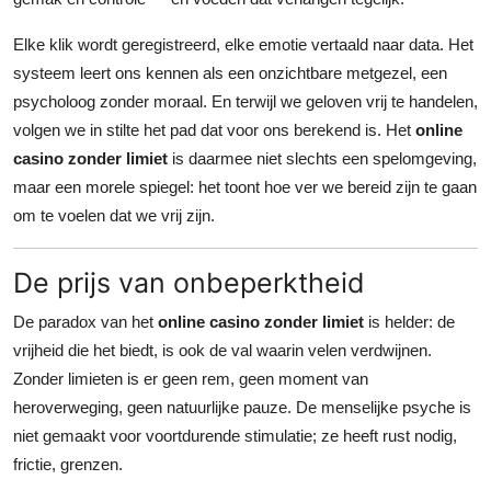
Elke klik wordt geregistreerd, elke emotie vertaald naar data. Het
systeem leert ons kennen als een onzichtbare metgezel, een
psycholoog zonder moraal. En terwijl we geloven vrij te handelen,
volgen we in stilte het pad dat voor ons berekend is. Het
online
casino zonder limiet
is daarmee niet slechts een spelomgeving,
maar een morele spiegel: het toont hoe ver we bereid zijn te gaan
om te voelen dat we vrij zijn.
De prijs van onbeperktheid
De paradox van het
online casino zonder limiet
is helder: de
vrijheid die het biedt, is ook de val waarin velen verdwijnen.
Zonder limieten is er geen rem, geen moment van
heroverweging, geen natuurlijke pauze. De menselijke psyche is
niet gemaakt voor voortdurende stimulatie; ze heeft rust nodig,
frictie, grenzen.