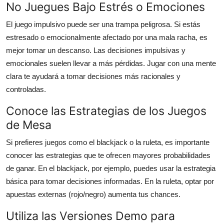
No Juegues Bajo Estrés o Emociones
El juego impulsivo puede ser una trampa peligrosa. Si estás
estresado o emocionalmente afectado por una mala racha, es
mejor tomar un descanso. Las decisiones impulsivas y
emocionales suelen llevar a más pérdidas. Jugar con una mente
clara te ayudará a tomar decisiones más racionales y
controladas.
Conoce las Estrategias de los Juegos
de Mesa
Si prefieres juegos como el blackjack o la ruleta, es importante
conocer las estrategias que te ofrecen mayores probabilidades
de ganar. En el blackjack, por ejemplo, puedes usar la estrategia
básica para tomar decisiones informadas. En la ruleta, optar por
apuestas externas (rojo/negro) aumenta tus chances.
Utiliza las Versiones Demo para