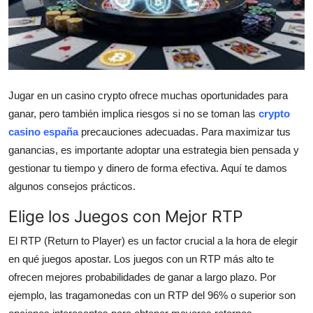
Health
Guest Posting
Advertise with US
Jugar en un casino crypto ofrece muchas oportunidades para
ganar, pero también implica riesgos si no se toman las
crypto
Crypto
casino españa
precauciones adecuadas. Para maximizar tus
ganancias, es importante adoptar una estrategia bien pensada y
Business
gestionar tu tiempo y dinero de forma efectiva. Aquí te damos
algunos consejos prácticos.
Finance
Elige los Juegos con Mejor RTP
Tech
El RTP (Return to Player) es un factor crucial a la hora de elegir
Real Estate
en qué juegos apostar. Los juegos con un RTP más alto te
ofrecen mejores probabilidades de ganar a largo plazo. Por
General
ejemplo, las tragamonedas con un RTP del 96% o superior son