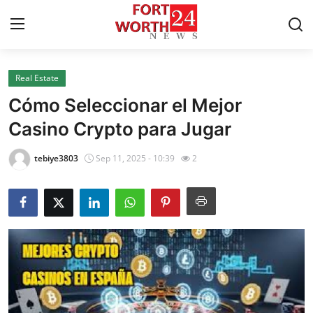
Real Estate
Home
Cómo Seleccionar el Mejor
Contact
Casino Crypto para Jugar
Press Release
tebiye3803
Sep 11, 2025 - 10:39
2
Privacy Policy
About
News Network
Submit Press Release