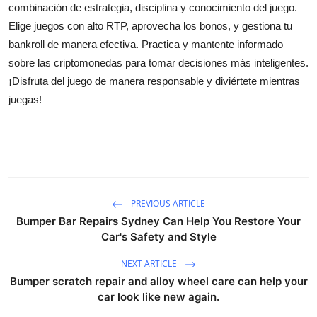
combinación de estrategia, disciplina y conocimiento del juego.
Elige juegos con alto RTP, aprovecha los bonos, y gestiona tu
bankroll de manera efectiva. Practica y mantente informado
sobre las criptomonedas para tomar decisiones más inteligentes.
¡Disfruta del juego de manera responsable y diviértete mientras
juegas!
PREVIOUS ARTICLE
Bumper Bar Repairs Sydney Can Help You Restore Your
Car's Safety and Style
NEXT ARTICLE
Bumper scratch repair and alloy wheel care can help your
car look like new again.