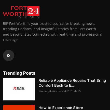
BIP Fort Worth is your trusted source for breaking news,
trending updates, and insightful stories from Fort Worth
and beyond. Stay connected with real-time and professional
coverage.
Trending Posts
Reliable Appliance Repairs That Bring
Comfort Back to E...
mainappliance
Nov 4, 2025
95
How to Experience Store