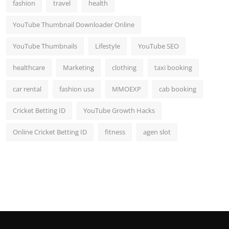
fashion
travel
health
YouTube Thumbnail Downloader Online
YouTube Thumbnails
Lifestyle
YouTube SEO
healthcare
Marketing
clothing
taxi booking
car rental
fashion usa
MMOEXP
cab booking
Cricket Betting ID
YouTube Growth Hacks
Online Cricket Betting ID
fitness
agen slot