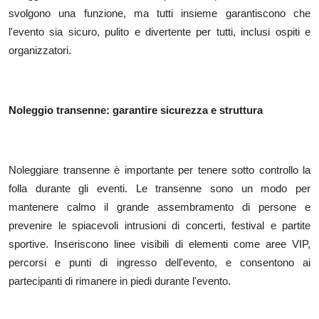
svolgono una funzione, ma tutti insieme garantiscono che
Health
l'evento sia sicuro, pulito e divertente per tutti, inclusi ospiti e
organizzatori.
Guest Posting
Advertise with US
Noleggio transenne: garantire sicurezza e struttura
Crypto
Business
Noleggiare transenne è importante per tenere sotto controllo la
folla durante gli eventi. Le transenne sono un modo per
Finance
mantenere calmo il grande assembramento di persone e
Tech
prevenire le spiacevoli intrusioni di concerti, festival e partite
sportive. Inseriscono linee visibili di elementi come aree VIP,
Real Estate
percorsi e punti di ingresso dell'evento, e consentono ai
partecipanti di rimanere in piedi durante l'evento.
General