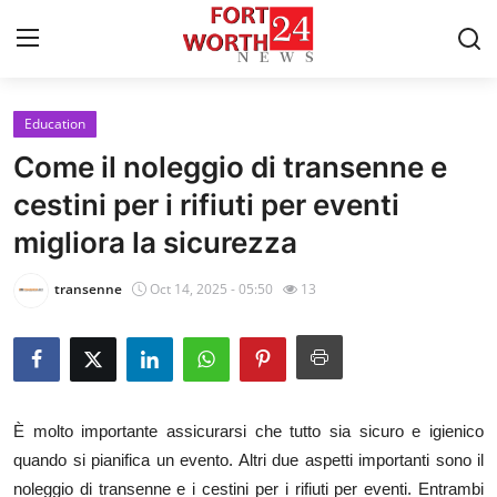
Education
Home
Come il noleggio di transenne e
Contact
cestini per i rifiuti per eventi
migliora la sicurezza
Press Release
transenne
Oct 14, 2025 - 05:50
13
Privacy Policy
About
News Network
È molto importante assicurarsi che tutto sia sicuro e igienico
quando si pianifica un evento. Altri due aspetti importanti sono il
Submit Press Release
noleggio di transenne e i cestini per i rifiuti per eventi. Entrambi