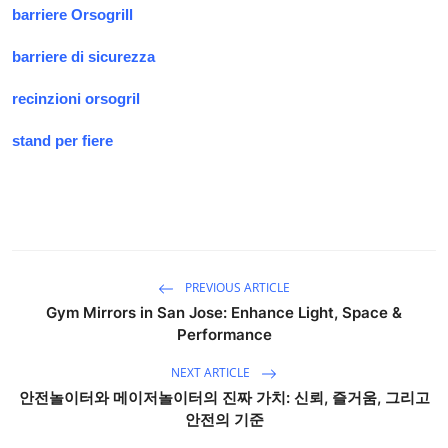
barriere Orsogrill
barriere di sicurezza
recinzioni orsogril
stand per fiere
PREVIOUS ARTICLE
Gym Mirrors in San Jose: Enhance Light, Space &
Performance
NEXT ARTICLE
안전놀이터와 메이저놀이터의 진짜 가치: 신뢰, 즐거움, 그리고
안전의 기준