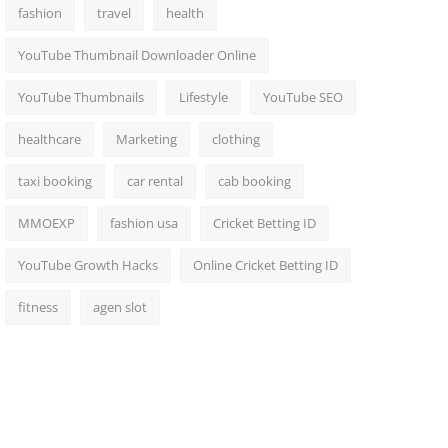
fashion
travel
health
YouTube Thumbnail Downloader Online
YouTube Thumbnails
Lifestyle
YouTube SEO
healthcare
Marketing
clothing
taxi booking
car rental
cab booking
MMOEXP
fashion usa
Cricket Betting ID
YouTube Growth Hacks
Online Cricket Betting ID
fitness
agen slot