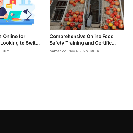
 Online for
Comprehensive Online Food
Looking to Swit...
Safety Training and Certific...
5
5
naman22
Nov 4, 2025
14