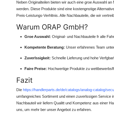
Neben Originalteilen bieten wir auch eine groe Auswahl an 
Top 10
werden. Diese Produkte sind eine kostengnstige Alternativ
Preis-Leistungs-Verhltnis. Alle Nachbauteile, die wir vertr
How To
Warum ORAP GmbH?
Support Number
Groe Auswahl:
Original- und Nachbauteile fr alle Fa
Kompetente Beratung:
Unser erfahrenes Team unters
Zuverlssigkeit:
Schnelle Lieferung und hohe Verfgbark
Faire Preise:
Hochwertige Produkte zu wettbewerbsfh
Fazit
Die
https://handlerparts.de/de/catalogs/analog-catalog/se
umfangreiches Sortiment und einen zuverlssigen Service im 
Nachbauteil wir liefern Qualitt und Kompetenz aus einer 
uns, um mehr ber unser Angebot zu erfahren.