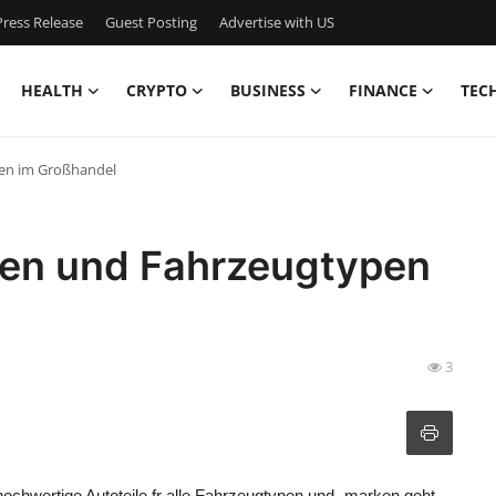
ress Release
Guest Posting
Advertise with US
HEALTH
CRYPTO
BUSINESS
FINANCE
TEC
pen im Großhandel
rken und Fahrzeugtypen
3
chwertige Autoteile fr alle Fahrzeugtypen und -marken geht.