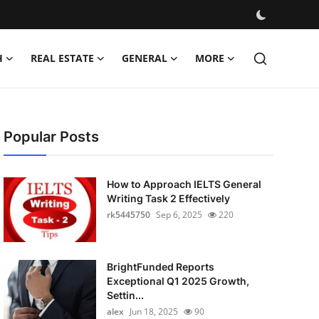
H
REAL ESTATE
GENERAL
MORE
Popular Posts
How to Approach IELTS General
Writing Task 2 Effectively
rk5445750
Sep 6, 2025
220
BrightFunded Reports
Exceptional Q1 2025 Growth,
Settin...
alex
Jun 18, 2025
90