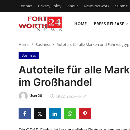
Contact
Privacy Policy
About
News Network
Submit P
HOME
PRESS RELEASE
Home
Home
Business
Autoteile für alle Marken und Fahrzeugty
Press Release
Business
Contact
Autoteile für alle Ma
im Großhandel
Privacy Policy
About
User26
Jul 22, 2025 - 07:04
News Network
Health
Die ORAP GmbH ist Ihr verlsslicher Partner, wenn es um ho