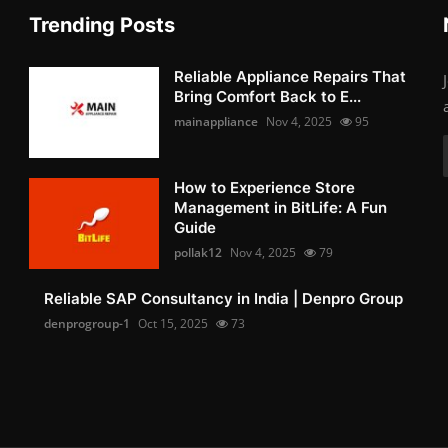
Trending Posts
Reliable Appliance Repairs That
Bring Comfort Back to E...
mainappliance
Nov 4, 2025
95
How to Experience Store
Management in BitLife: A Fun
Guide
pollak12
Nov 4, 2025
79
Reliable SAP Consultancy in India | Denpro Group
denprogroup-1
Oct 15, 2025
73