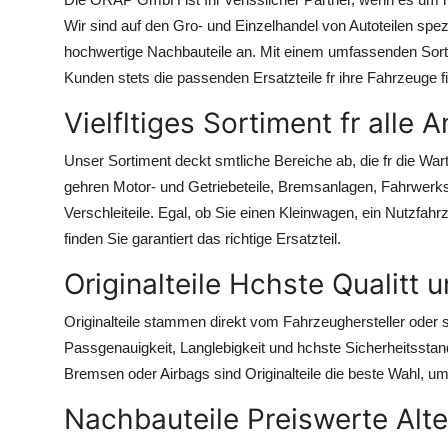
Submit Press Release
Wir sind auf den Gro- und Einzelhandel von Autoteilen spezia
hochwertige Nachbauteile an. Mit einem umfassenden Sortim
Guest Posting
Kunden stets die passenden Ersatzteile fr ihre Fahrzeuge f
Vielfltiges Sortiment fr alle
Crypto
Unser Sortiment deckt smtliche Bereiche ab, die fr die W
Advertise with US
gehren Motor- und Getriebeteile, Bremsanlagen, Fahrwerkst
Verschleiteile. Egal, ob Sie einen Kleinwagen, ein Nutzfa
Business
finden Sie garantiert das richtige Ersatzteil.
Finance
Originalteile Hchste Qualitt 
Tech
Originalteile stammen direkt vom Fahrzeughersteller oder 
Passgenauigkeit, Langlebigkeit und hchste Sicherheitsstan
Real Estate
Bremsen oder Airbags sind Originalteile die beste Wahl, um
Nachbauteile Preiswerte Alte
General