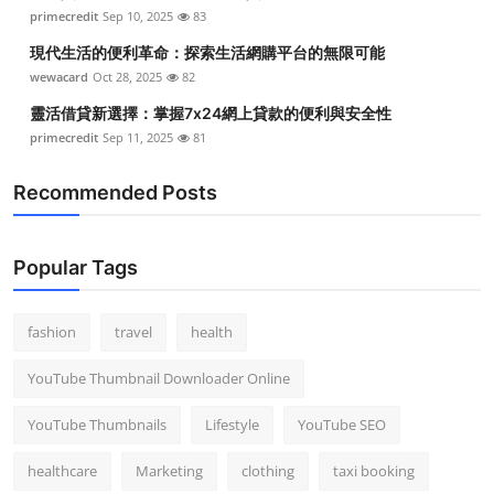
primecredit
Sep 10, 2025
83
現代生活的便利革命：探索生活網購平台的無限可能
wewacard
Oct 28, 2025
82
靈活借貸新選擇：掌握7x24網上貸款的便利與安全性
primecredit
Sep 11, 2025
81
Recommended Posts
Popular Tags
fashion
travel
health
YouTube Thumbnail Downloader Online
YouTube Thumbnails
Lifestyle
YouTube SEO
healthcare
Marketing
clothing
taxi booking