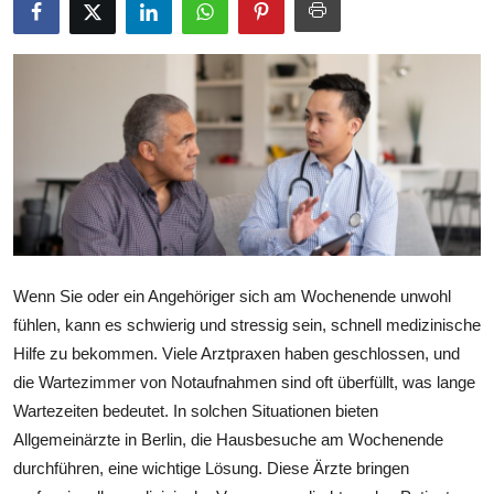
Health
Guest Posting
Advertise with US
Crypto
Business
Finance
Wenn Sie oder ein Angehöriger sich am Wochenende unwohl
fühlen, kann es schwierig und stressig sein, schnell medizinische
Tech
Hilfe zu bekommen. Viele Arztpraxen haben geschlossen, und
die Wartezimmer von Notaufnahmen sind oft überfüllt, was lange
Real Estate
Wartezeiten bedeutet. In solchen Situationen bieten
Allgemeinärzte in Berlin, die Hausbesuche am Wochenende
General
durchführen, eine wichtige Lösung. Diese Ärzte bringen