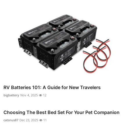
RV Batteries 101: A Guide for New Travelers
bigbattery
Nov 4, 2025
12
Choosing The Best Bed Set For Your Pet Companion
catsnus87
Dec 23, 2025
11