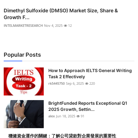
Dimethyl Sulfoxide (DMSO) Market Size, Share &
Growth F...
INTELMARKETRESEARCH
Nov 4, 2025
12
Popular Posts
How to Approach IELTS General Writing
Task 2 Effectively
rk5445750
Sep 6, 2025
220
BrightFunded Reports Exceptional Q1
2025 Growth, Settin...
alex
Jun 18, 2025
91
穩健資金運作的關鍵：了解公司貸款對企業發展的重要性