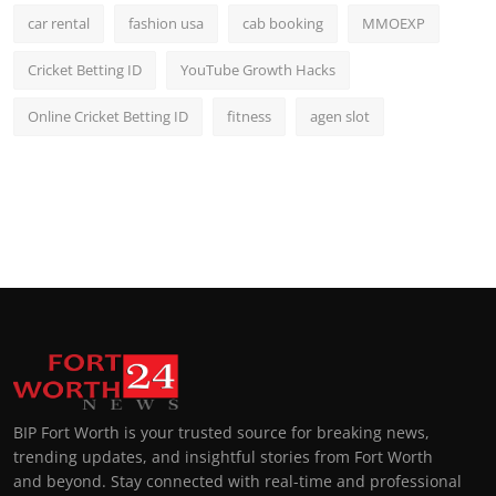
car rental
fashion usa
cab booking
MMOEXP
Cricket Betting ID
YouTube Growth Hacks
Online Cricket Betting ID
fitness
agen slot
BIP Fort Worth is your trusted source for breaking news,
trending updates, and insightful stories from Fort Worth
and beyond. Stay connected with real-time and professional