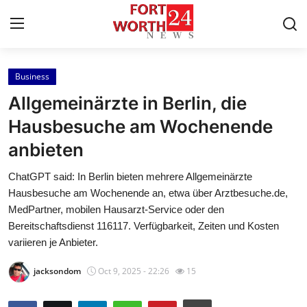
Business
Home
Allgemeinärzte in Berlin, die
Contact
Hausbesuche am Wochenende
anbieten
Press Release
ChatGPT said: In Berlin bieten mehrere Allgemeinärzte
Privacy Policy
Hausbesuche am Wochenende an, etwa über Arztbesuche.de,
MedPartner, mobilen Hausarzt-Service oder den
About
Bereitschaftsdienst 116117. Verfügbarkeit, Zeiten und Kosten
variieren je Anbieter.
News Network
jacksondom
Oct 9, 2025 - 22:26
15
Submit Press Release