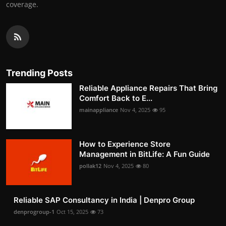
coverage.
Trending Posts
Reliable Appliance Repairs That Bring
Comfort Back to E...
mainappliance
Nov 4, 2025
95
How to Experience Store
Management in BitLife: A Fun Guide
pollak12
Nov 4, 2025
80
Reliable SAP Consultancy in India | Denpro Group
denprogroup-1
Oct 15, 2025
73