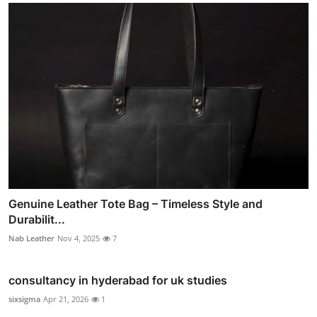
Genuine Leather Tote Bag – Timeless Style and
Durabilit...
Nab Leather
Nov 4, 2025
7
consultancy in hyderabad for uk studies
sixsigma
Apr 21, 2026
1