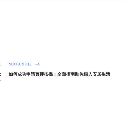
E
NEXT ARTICLE
:
如何成功申請買樓按揭：全面指南助你踏入安居生活
r