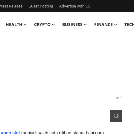
ress Release
Guest Posting
Advertise with US
HEALTH
CRYPTO
BUSINESS
FINANCE
TEC
5
,
agen slot
menjadi salah satu pilihan utama bagi para