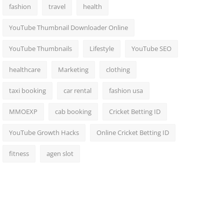
fashion
travel
health
YouTube Thumbnail Downloader Online
YouTube Thumbnails
Lifestyle
YouTube SEO
healthcare
Marketing
clothing
taxi booking
car rental
fashion usa
MMOEXP
cab booking
Cricket Betting ID
YouTube Growth Hacks
Online Cricket Betting ID
fitness
agen slot