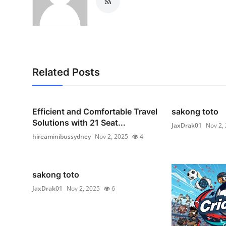
Related Posts
Efficient and Comfortable Travel
sakong toto
Solutions with 21 Seat...
JaxDrak01
Nov 2,
hireaminibussydney
Nov 2, 2025
4
sakong toto
JaxDrak01
Nov 2, 2025
6