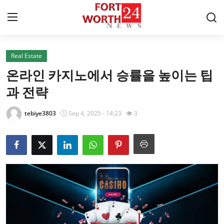
Real Estate
Home
온라인 카지노에서 승률을 높이는 팁
Contact
과 전략
Press Release
tebiye3803
Sep 4, 2025 - 14:23
3
Privacy Policy
About
News Network
Submit Press Release