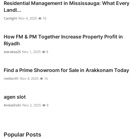
Residential Management in Mississauga: What Every
Landl...
Canlight
Nov 4, 2025
16
How FM & PM Together Increase Property Profit in
Riyadh
elaraksa25
Nov 1, 2025
8
Find a Prime Showroom for Sale in Arakkonam Today
reeltor01
Nov 4, 2025
16
agen slot
AnikaOishi
Nov 2, 2025
8
Popular Posts