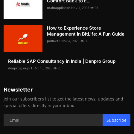
Comfort Back to E...
mainappliance
Nov 4, 2025
95
How to Experience Store
Management in BitLife: A Fun Guide
pollak12
Nov 4, 2025
80
Reliable SAP Consultancy in India | Denpro Group
denprogroup-1
Oct 15, 2025
73
Newsletter
Join our subscribers list to get the latest news, updates and
special offers directly in your inbox
Subscribe