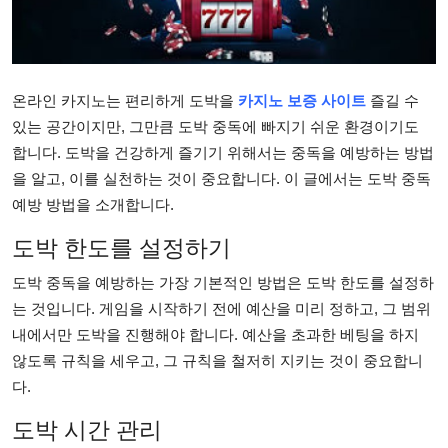
Health
Guest Posting
온라인 카지노는 편리하게 도박을
카지노 보증 사이트
즐길 수
Advertise with US
있는 공간이지만, 그만큼 도박 중독에 빠지기 쉬운 환경이기도
합니다. 도박을 건강하게 즐기기 위해서는 중독을 예방하는 방법
Crypto
을 알고, 이를 실천하는 것이 중요합니다. 이 글에서는 도박 중독
예방 방법을 소개합니다.
Business
도박 한도를 설정하기
Finance
도박 중독을 예방하는 가장 기본적인 방법은 도박 한도를 설정하
는 것입니다. 게임을 시작하기 전에 예산을 미리 정하고, 그 범위
Tech
내에서만 도박을 진행해야 합니다. 예산을 초과한 베팅을 하지
않도록 규칙을 세우고, 그 규칙을 철저히 지키는 것이 중요합니
Real Estate
다.
General
도박 시간 관리