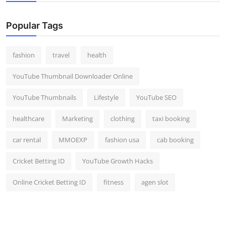
Popular Tags
fashion
travel
health
YouTube Thumbnail Downloader Online
YouTube Thumbnails
Lifestyle
YouTube SEO
healthcare
Marketing
clothing
taxi booking
car rental
MMOEXP
fashion usa
cab booking
Cricket Betting ID
YouTube Growth Hacks
Online Cricket Betting ID
fitness
agen slot