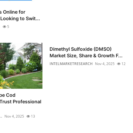
 Online for
Looking to Swit...
5
5
Dimethyl Sulfoxide (DMSO)
Market Size, Share & Growth F...
INTELMARKETRESEARCH
Nov 4, 2025
12
pe Cod
rust Professional
..
Nov 4, 2025
13