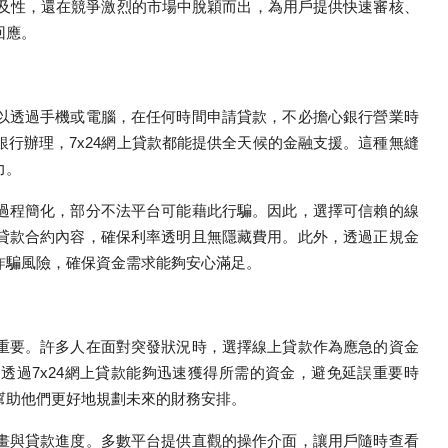
可及性，還在競爭激烈的市場中脫穎而出，為用戶提供快速審核、
回應。
以透過手機或電腦，在任何時間申請貸款，不必擔心銀行營業時
行辦理，7x24網上貸款都能提供全天候的金融支援。這種無縫
力。
過程簡化，部分不法平台可能藉此行騙。因此，選擇可信賴的線
貸款合約內容，確保利率透明且無隱藏費用。此外，透過正規金
詐騙風險，確保資金需求能夠安心滿足。
重要。許多人在面對突發狀況時，選擇線上貸款作為應急的資金
透過7x24網上貸款能夠迅速獲得所需的資金，避免延誤重要時
幫助他們更好地規劃未來的財務安排。
畫與貸款進度。多數平台提供直觀的操作介面，讓用戶隨時查看