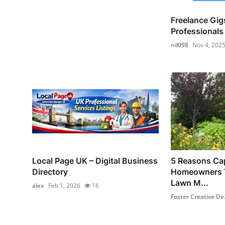
Freelance Gigs
Professionals 
nil098
Nov 4, 202
Local Page UK – Digital Business
5 Reasons Ca
Directory
Homeowners T
Lawn M...
alex
Feb 1, 2026
16
Foster Creative De.