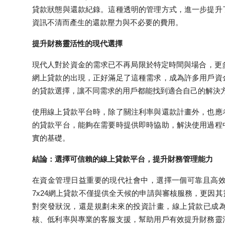
貸款狀態與還款紀錄。這種透明的管理方式，進一步提升
資訊不清而產生的還款壓力與不必要的費用。
提升財務靈活性的現代選擇
現代人對於資金的需求已不再局限於特定時間與場合，更多
網上貸款的出現，正好滿足了這種需求，成為許多用戶資
的貸款選擇，讓不同需求的用戶都能找到適合自己的解決
使用線上貸款平台時，除了關注利率與還款計畫外，也應
的貸款平台，能夠在需要時提供即時協助，解決使用過程
實的基礎。
結論：選擇可信賴的線上貸款平台，提升財務管理能力
在資金管理日益重要的現代社會中，選擇一個可靠且高
7x24網上貸款不僅提供全天候的申請與審核服務，更因
對突發狀況，還是規劃未來的投資計畫，線上貸款已成為不可或
核、低利率與專業的客服支援，幫助用戶有效提升財務靈