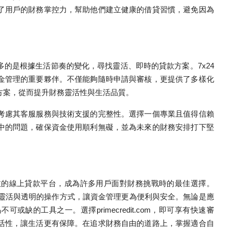
了用戶的財務掌控力，幫助他們建立健康的借貸習慣，避免因為
的是根據生活節奏的變化，尋找靈活、即時的貸款方案。7x24
金管理的重要夥伴。不僅能夠隨時申請與審核，更提供了多樣化
方案，從而提升財務靈活性與生活品質。
考慮其客服服務與技術支援的完整性。選擇一個專業且值得信賴
中的問題，確保資金使用順利無礙，並為未來的財務安排打下堅
效的線上貸款平台，成為許多用戶面對財務挑戰時的最佳選擇。
其靈活與透明的操作方式，讓資金管理更為便利與安全。無論是應
缺的工具之一。選擇primecredit.com，即可享有快速審
活性，讓生活更有保障。在追求財務自由的道路上，掌握適合自