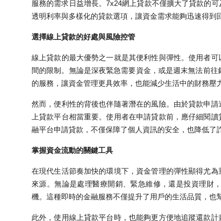
服務的需求日益增長。7x24網上貸款不僅擴大了貸款的
Top 10
透明利率與多樣化的貸款選項，讓資金需求能夠迅速得到
How To
選擇線上貸款的好處與風險控管
Support Number
線上貸款的最大優勢之一就是其便利性與彈性。使用者可
間的限制。無論是深夜緊急需要資金，或是週末無法前往銀
的服務，讓資金管理更具效率，也能減少生活中的財務壓
然而，便利性的背後也伴隨著潛在的風險。由於貸款申請
上貸款平台相當重要。使用者在申請貸款前，應仔細閱讀
融平台申請貸款，不僅保障了個人資訊的安全，也降低了
掌握資金流動的關鍵工具
在現代生活節奏加快的環境下，資金管理的彈性顯得尤為
來源。無論是處理醫療開銷、緊急維修，還是投資理財，
機。這種即時的金融服務不僅提升了用戶的生活品質，也
此外，使用線上貸款平台時，也能夠更方便地追蹤還款計