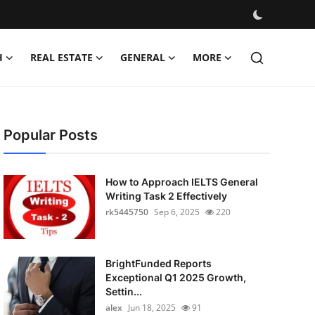
H
REAL ESTATE
GENERAL
MORE
Popular Posts
How to Approach IELTS General
Writing Task 2 Effectively
rk5445750
Sep 6, 2025
220
BrightFunded Reports
Exceptional Q1 2025 Growth,
Settin...
alex
Jun 18, 2025
91