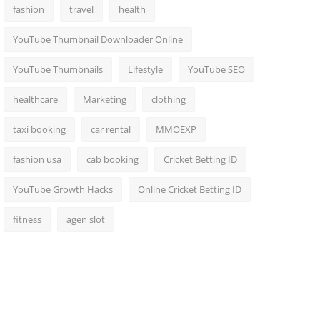
fashion
travel
health
YouTube Thumbnail Downloader Online
YouTube Thumbnails
Lifestyle
YouTube SEO
healthcare
Marketing
clothing
taxi booking
car rental
MMOEXP
fashion usa
cab booking
Cricket Betting ID
YouTube Growth Hacks
Online Cricket Betting ID
fitness
agen slot