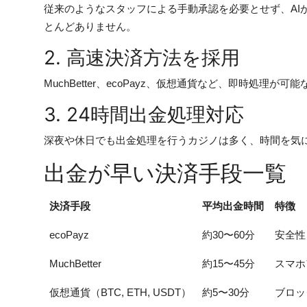
従来のようなスタッフによる手動承認を必要とせず、AI
とんどありません。
2. 高速決済方法を採用
MuchBetter、ecoPayz、仮想通貨など、即時処
3. 24時間出金処理対応
深夜や休日でも出金処理を行うカジノは多く、時間を気
出金が早い決済手段一覧
決済手段
平均出金時間
特徴
ecoPayz
約30〜60分
安全性
MuchBetter
約15〜45分
スマホ
仮想通貨（BTC, ETH, USDT）
約5〜30分
ブロッ