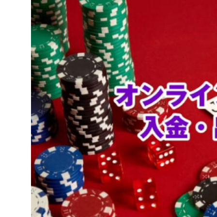
Health
Guest Posting
Advertise with US
Crypto
Business
Finance
Tech
Real Estate
General