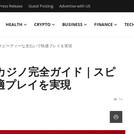
ress Release
Guest Posting
Advertise with US
HEALTH
CRYPTO
BUSINESS
FINANCE
TEC
スピーディーな支払いで快適プレイを実現
カジノ完全ガイド｜スピ
適プレイを実現
14