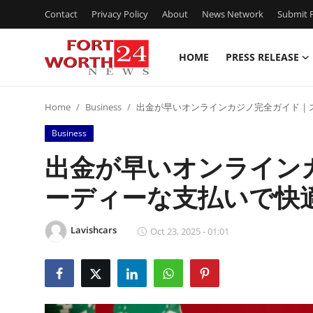
Contact
Privacy Policy
About
News Network
Submit P
HOME
PRESS RELEASE
Home
Home
Business
出金が早いオンラインカジノ完全ガイド｜
Contact
Business
Press Release
出金が早いオンライン
ーディーな支払いで快
Privacy Policy
About
Lavishcars
Oct 23, 2025 - 01:01
News Network
Submit Press Release