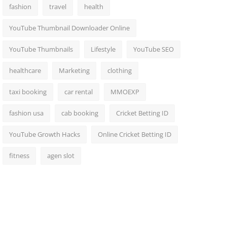
fashion
travel
health
YouTube Thumbnail Downloader Online
YouTube Thumbnails
Lifestyle
YouTube SEO
healthcare
Marketing
clothing
taxi booking
car rental
MMOEXP
fashion usa
cab booking
Cricket Betting ID
YouTube Growth Hacks
Online Cricket Betting ID
fitness
agen slot