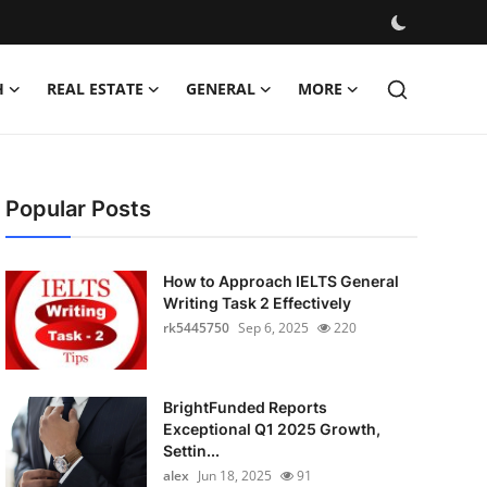
H
REAL ESTATE
GENERAL
MORE
Popular Posts
How to Approach IELTS General
Writing Task 2 Effectively
rk5445750
Sep 6, 2025
220
BrightFunded Reports
Exceptional Q1 2025 Growth,
Settin...
alex
Jun 18, 2025
91