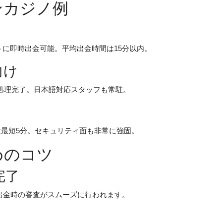
ンカジノ例
ノ
トに即時出金可能。平均出金時間は15分以内。
向け
分で処理完了。日本語対応スタッフも常駐。
度は最短5分。セキュリティ面も非常に強固。
めのコツ
完了
出金時の審査がスムーズに行われます。