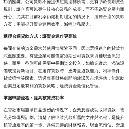
功的關鍵。公司貸款不僅提供短期週轉所需，更有助於長期資金
Top 10
規劃，讓企業可以專注於核心業務的成長，而不需為資金壓力而
分心。尤其在目前利率仍處相對穩定的情況下，選擇合適的貸款
How To
方案，更能提升資金運用效率，減輕財務壓力。
Support Number
選擇合適貸款方式：讓資金運作更高效
每間企業的資金需求與使用情境皆不同，因此選擇適合的貸款方
式至關重要。有些企業可能僅需短期公司貸款來填補現金流短
缺，而另一些則可能需要中長期資金投入，如擴充廠房、添購設
備或投資新項目。在選擇貸款時，應考量還款能力、利率條件、
貸款彈性等因素。透過專業財務顧問的建議與市場評估，能幫助
企業擬定最有利的貸款策略，達成資金最佳化管理。
掌握申請流程：提高核貸成功率
在貸款市場競爭日益激烈的情況下，企業想要成功取得貸款，需
充分準備與計劃。清楚了解申請貸款所需的文件與流程，是提升
核貸通過率的第一步。具備完善的財務報表、現金流預估、營運