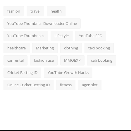
fashion
travel
health
YouTube Thumbnail Downloader Online
YouTube Thumbnails
Lifestyle
YouTube SEO
healthcare
Marketing
clothing
taxi booking
car rental
fashion usa
MMOEXP
cab booking
Cricket Betting ID
YouTube Growth Hacks
Online Cricket Betting ID
fitness
agen slot