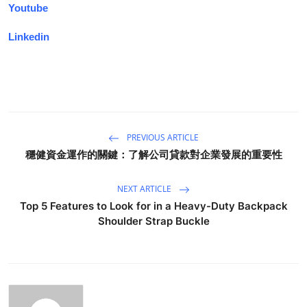
Youtube
Linkedin
PREVIOUS ARTICLE
穩健資金運作的關鍵：了解公司貸款對企業發展的重要性
NEXT ARTICLE
Top 5 Features to Look for in a Heavy-Duty Backpack
Shoulder Strap Buckle