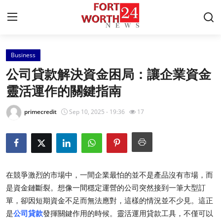
Business
Home
公司貸款解決資金困局：讓企業資金
Press Release
靈活運作的關鍵指南
Contact
primecredit
Sep 10, 2025 - 19:36
17
Privacy Policy
About
在競爭激烈的市場中，一間企業最怕的並不是產品沒有市場，而
News Network
是資金鏈斷裂。想像一間穩定運營的公司突然接到一筆大型訂
單，卻因短期資金不足而無法應對，這樣的情況並不少見。這正
Health
是
公司貸款
發揮關鍵作用的時候。靈活運用貸款工具，不僅可以