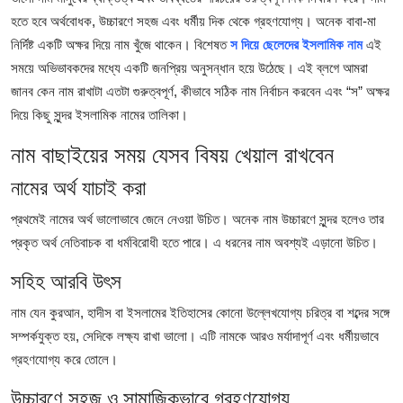
Submit Press Release
হতে হবে অর্থবোধক, উচ্চারণে সহজ এবং ধর্মীয় দিক থেকে গ্রহণযোগ্য। অনেক বাবা-মা
নির্দিষ্ট একটি অক্ষর দিয়ে নাম খুঁজে থাকেন। বিশেষত
স দিয়ে ছেলেদের ইসলামিক নাম
এই
Guest Posting
সময়ে অভিভাবকদের মধ্যে একটি জনপ্রিয় অনুসন্ধান হয়ে উঠেছে। এই ব্লগে আমরা
জানব কেন নাম রাখাটা এতটা গুরুত্বপূর্ণ, কীভাবে সঠিক নাম নির্বাচন করবেন এবং “স” অক্ষর
Crypto
দিয়ে কিছু সুন্দর ইসলামিক নামের তালিকা।
নাম বাছাইয়ের সময় যেসব বিষয় খেয়াল রাখবেন
Advertise with US
নামের অর্থ যাচাই করা
Business
প্রথমেই নামের অর্থ ভালোভাবে জেনে নেওয়া উচিত। অনেক নাম উচ্চারণে সুন্দর হলেও তার
Finance
প্রকৃত অর্থ নেতিবাচক বা ধর্মবিরোধী হতে পারে। এ ধরনের নাম অবশ্যই এড়ানো উচিত।
সহিহ আরবি উৎস
Tech
নাম যেন কুরআন, হাদীস বা ইসলামের ইতিহাসের কোনো উল্লেখযোগ্য চরিত্র বা শব্দের সঙ্গে
Real Estate
সম্পর্কযুক্ত হয়, সেদিকে লক্ষ্য রাখা ভালো। এটি নামকে আরও মর্যাদাপূর্ণ এবং ধর্মীয়ভাবে
গ্রহণযোগ্য করে তোলে।
General
উচ্চারণে সহজ ও সামাজিকভাবে গ্রহণযোগ্য