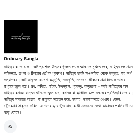
Ordinary Bangla
সাহিত্য কাকে বলে – এই প্রশ্নের উত্তর খুঁজতে গেলে আমাদের বুঝতে হবে, সাহিত্য হল মানব
অভিজ্ঞতা, কল্পনা ও চিন্তার শৈল্পিক প্রকাশ। সাহিত্য শব্দটি ‘স+অহিত’ থেকে উদ্ভূত, যার অর্থ
কল্যাণকর। এটি মানুষের আবেগ-অনুভূতি, সংস্কৃতি, সমাজ ও জীবনের নানা দিককে ভাষার
মাধ্যমে তুলে ধরে। গল্প, কবিতা, নাটক, উপন্যাস, প্রবন্ধ, রম্যরচনা – সবই সাহিত্যের অঙ্গ।
সাহিত্য কখনও বাস্তব ঘটনাকে তুলে ধরে, কখনও বা কাল্পনিক রূপে সমাজের প্রতিচ্ছবি দেখায়।
সাহিত্য সমাজের আয়না, যা মানুষকে সচেতন করে, ভাবায়, ভালোবাসতে শেখায়। যেমন,
রবীন্দ্রনাথ ঠাকুরের কবিতা আমাদের হৃদয় ছুঁয়ে যায়, কাজী নজরুলের লেখা আমাদের প্রতিবাদী মন
গড়ে তোলে।