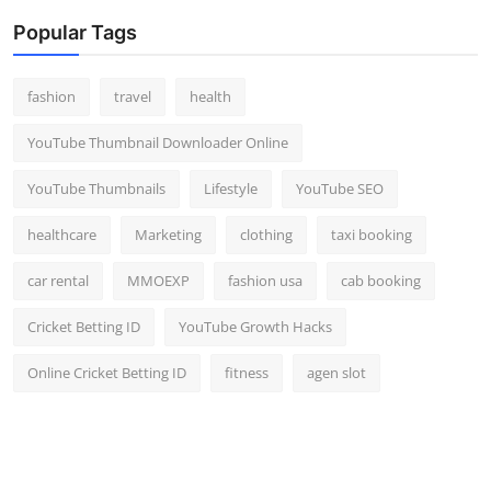
Popular Tags
fashion
travel
health
YouTube Thumbnail Downloader Online
YouTube Thumbnails
Lifestyle
YouTube SEO
healthcare
Marketing
clothing
taxi booking
car rental
MMOEXP
fashion usa
cab booking
Cricket Betting ID
YouTube Growth Hacks
Online Cricket Betting ID
fitness
agen slot