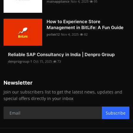
mainappliance
Nov 4, 2025
95
How to Experience Store
Management in BitLife: A Fun Guide
pollak12
Nov 4, 2025
82
Reliable SAP Consultancy in India | Denpro Group
denprogroup-1
Oct 15, 2025
73
Newsletter
Join our subscribers list to get the latest news, updates and
special offers directly in your inbox
Subscribe